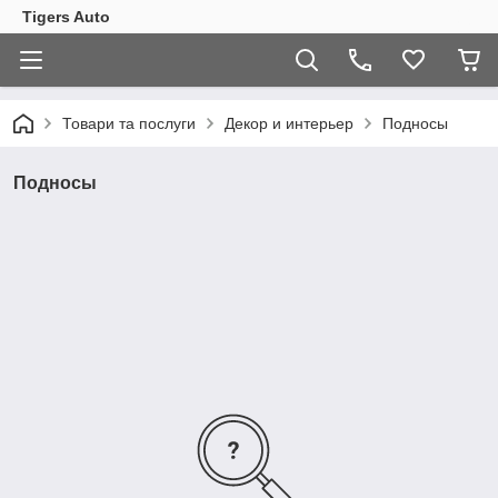
Tigers Auto
Товари та послуги
Декор и интерьер
Подносы
Подносы