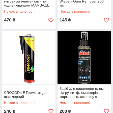
гумовими елементами та
Wieberr Gum Remover 200
ущільнювачами MAMBA,1L
мл
Немає в наявності
Немає в наявності
470
145
₴
₴
Засіб для видалення плям
CROCODILE Герметик для
від ручки, фломастерів,
швів чорний
маркерів, пластиліну з
текстильних виробів Wieberr
Немає в наявності
Немає в наявності
Grease Eliminator 200 мл
240
200
₴
₴