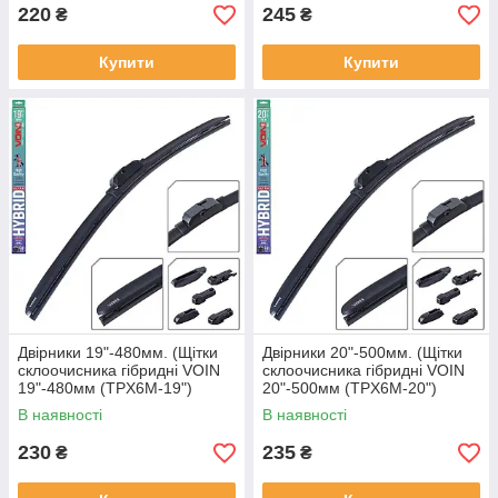
220
245
₴
₴
Купити
Купити
Двірники 19"-480мм. (Щітки
Двірники 20"-500мм. (Щітки
склоочисника гібридні VOIN
склоочисника гібридні VOIN
19"-480мм (TPX6M-19")
20"-500мм (TPX6M-20")
HYBRID Ultra (6 адаптерів)
HYBRID Ultra (6 адаптерів)
В наявності
В наявності
230
235
₴
₴