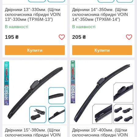
Двірники 13''-330мм. (Щітки
Двірники 14''-350мм. (Щітки
склоочисника гібридні VOIN
склоочисника гібридні VOIN
13"-330мм (TPX6M-13")
14"-350мм (TPX6M-14")
HYBRID Ultra (1 адаптер)
HYBRID Ultra (3 адаптера)
В наявності
В наявності
195
205
₴
₴
Купити
Купити
Двірники 15"-380мм. (Щітки
Двірники 16"-400мм. (Щітки
склоочисника гібридні VOIN
склоочисника гібридні VOIN