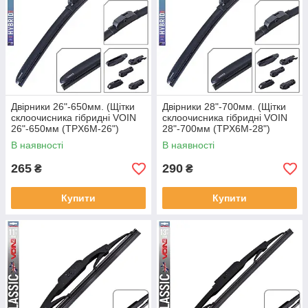
Двірники 26"-650мм. (Щітки
Двірники 28"-700мм. (Щітки
склоочисника гібридні VOIN
склоочисника гібридні VOIN
26"-650мм (TPX6M-26")
28"-700мм (TPX6M-28")
HYBRID Ultra (6 адаптерів)
HYBRID Ultra (6 адаптерів)
В наявності
В наявності
265
290
₴
₴
Купити
Купити