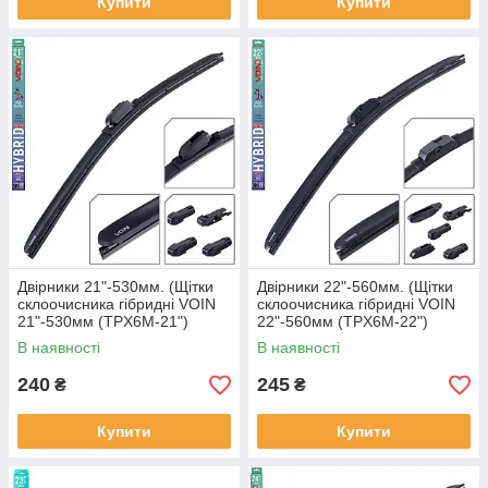
Купити
Купити
Двірники 21"-530мм. (Щітки
Двірники 22"-560мм. (Щітки
склоочисника гібридні VOIN
склоочисника гібридні VOIN
21"-530мм (TPX6M-21")
22"-560мм (TPX6M-22")
HYBRID Ultra (5 адаптерів)
HYBRID Ultra (6 адаптерів)
В наявності
В наявності
240
245
₴
₴
Купити
Купити