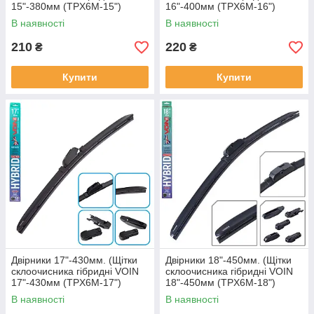
15"-380мм (TPX6M-15")
16"-400мм (TPX6M-16")
HYBRID Ultra (3 адаптера)
HYBRID Ultra (5 адаптерів)
В наявності
В наявності
210
220
₴
₴
Купити
Купити
Двірники 17"-430мм. (Щітки
Двірники 18"-450мм. (Щітки
склоочисника гібридні VOIN
склоочисника гібридні VOIN
17"-430мм (TPX6M-17")
18"-450мм (TPX6M-18")
HYBRID Ultra (5 адаптерів)
HYBRID Ultra (6 адаптерів)
В наявності
В наявності