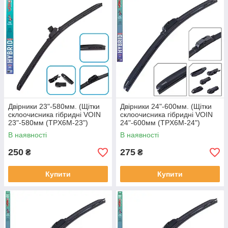
Двірники 23"-580мм. (Щітки
Двірники 24"-600мм. (Щітки
склоочисника гібридні VOIN
склоочисника гібридні VOIN
23"-580мм (TPX6M-23")
24"-600мм (TPX6M-24")
HYBRID Ultra (4 адаптера)
HYBRID Ultra (6 адаптерів)
В наявності
В наявності
250
275
₴
₴
Купити
Купити