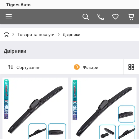
Tigers Auto
Товари та послуги
Двірники
Двірники
Сортування
0
Фільтри