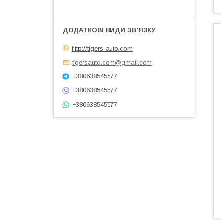
http://tigers-auto.com
tigersauto.com@gmail.com
+380638545577
+380638545577
+380638545577