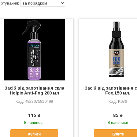
Засіб від запотівання скла
Засіб від запотівання 
Helpix Anti-Fog 200 мл
Fox,150 мл.
4823075810499
K636
115 ₴
85 ₴
В наявності
В наявності
Купити
Купити