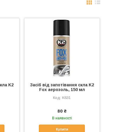
скла K2
Засіб від запотівання скла K2
Fox аерозоль, 150 мл
K631
80 ₴
В наявності
Купити