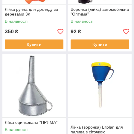
Лійка ручна для догляду за
Воронка (лійка) автомобiльна
деревами 3л
"Оптима"
В наявності
В наявності
350
92
₴
₴
Купити
Купити
Лйка оцинкована "ПРЯМА"
Лійка (воронка) Litolan для
В наявності
палива з сіточкою