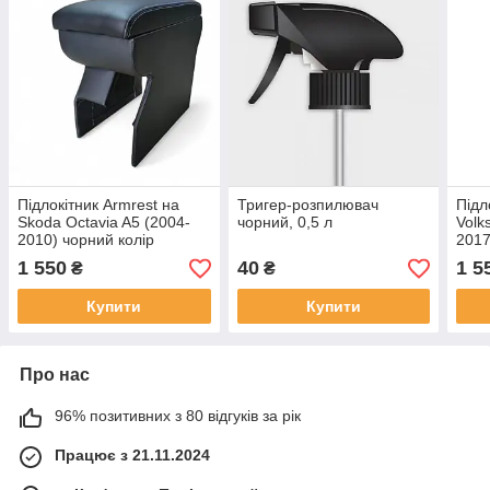
Підлокітник Armrest на
Тригер-розпилювач
Підл
Skoda Octavia A5 (2004-
чорний, 0,5 л
Volk
2010) чорний колір
2017
1 550
40
1 5
₴
₴
Купити
Купити
Про нас
96% позитивних з 80 відгуків за рік
Працює з 21.11.2024