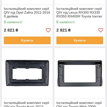
Інсталяційний комплект серії
Інсталяційний комплект серії
QIV під Opel Zafira 2011-2016
QIV під Lexus RX300 RX330
9 дюймів
RX350 RX400H Toyota harrier
2003-2009 (F2) 10 дюймів
В наявності
В наявності
2 821
2 821
₴
₴
Купити
Купити
Інсталяційний комплект серії
Інсталяційний комплект серії
QIV під Toyota Auris 2013-
QIV під Toyota Wish 2009-