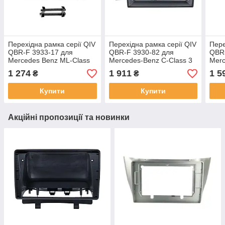
Перехідна рамка серії QIV
Перехідна рамка серії QIV
Пере
QBR-F 3933-17 для
QBR-F 3930-82 для
QBR-
Mercedes Benz ML-Class
Mercedes-Benz C-Class 3
Merc
W164 2005-2011 GL-Class
W204 C204 S204 2011-
W203
1 274
1 911
1 5
₴
₴
X164 2006-2012 9 дюймів
2015 9 дюймів
(W46
дюй
Купити
Купити
Акційні пропозиції та новинки