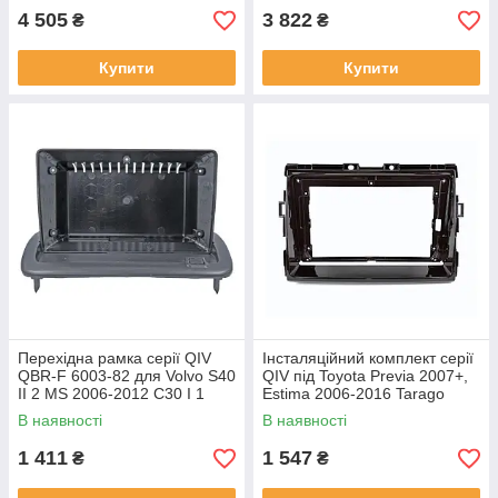
4 505
3 822
₴
₴
Купити
Купити
Перехідна рамка серії QIV
Інсталяційний комплект серії
QBR-F 6003-82 для Volvo S40
QIV під Toyota Previa 2007+,
II 2 MS 2006-2012 C30 I 1
Estima 2006-2016 Tarago
2006-2013 C70 II 2 2004-2010
2007-2016 (W1) 9 дюймів
В наявності
В наявності
9 дюймів
1 411
1 547
₴
₴