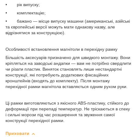
• рік випуску;
• комплектацію;
• бажано — місце випуску машини (американські, азійські
та європейські версії можуть мати однакову назву, але
відрізнятися за конструкцією).
Особливості встановлення магнітоли в перехідну рамку
Більшість аксесуарів призначено для швидкого монтажу. Вони
кріпляться на заводські андапки — вам не потрібно свердлити
чи різати пластик. Виняток становлять лише нестандартні
конструкції, які потребують додаткових фіксаційних
кронштейнів (входять до комплекту). Після монтажу
перехідної рамки магнітола вставляється одним рухом руки.
Ці рамки виготовляються з якісного ABS-пластику, стійкого до
деформації при перепаді температур. Не тріскаються в спеку
і сильні морози під час розширення та звуження самої
конструкції перехідної рамки.
Приховати