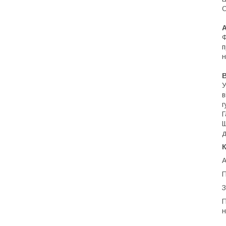
C
A
Ф
п
н
B
У
в
г
Г
Щ
д
К
А
П
З
П
н