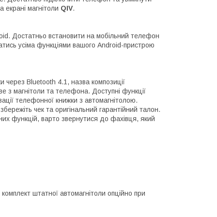
а екрані магнітоли
QIV
.
roid. Достатньо встановити на мобільний телефон
атись усіма функціями вашого Android-пристрою
 через Bluetooth 4.1, назва композиції
е з магнітоли та телефона. Доступні функції
ізації телефонної книжки з автомагнітолою.
збережіть чек та оригінальний гарантійний талон.
них функцій, варто звернутися до фахівця, який
 комплект штатної автомагнітоли опційно при