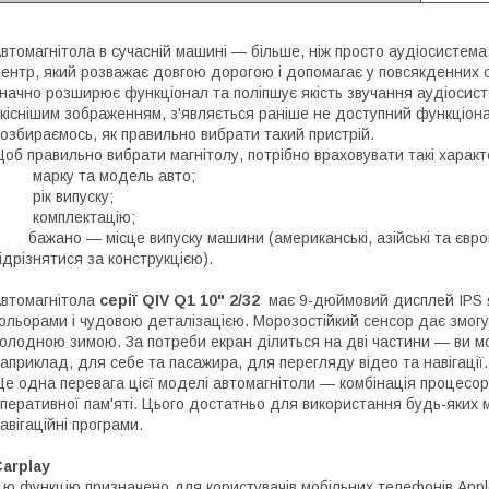
втомагнітола в сучасній машині — більше, ніж просто аудіосистем
ентр, який розважає довгою дорогою і допомагає у повсякденних с
начно розширює функціонал та поліпшує якість звучання аудіосисте
кіснішим зображенням, з'являється раніше не доступний функціонал
озбираємось, як правильно вибрати такий пристрій.
об правильно вибрати магнітолу, потрібно враховувати такі характ
• марку та модель авто;
 рік випуску;
• комплектацію;
 бажано — місце випуску машини (американські, азійські та європ
ідрізнятися за конструкцією).
втомагнітола
серії QIV Q1 10" 2/32
має 9-дюймовий дисплей IPS я
ольорами і чудовою деталізацією. Морозостійкий сенсор дає змогу
олодною зимою. За потреби екран ділиться на дві частини — ви м
априклад, для себе та пасажира, для перегляду відео та навігації.
е одна перевага цієї моделі автомагнітоли — комбінація процесо
перативної пам'яті. Цього достатньо для використання будь-яких 
авігаційні програми.
arplay
ю функцію призначено для користувачів мобільних телефонів Appl