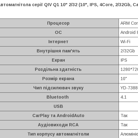
втомагнітола серії QIV Q1 10" 2/32 (10", IPS, 4Core, 2/32Gb, Ca
Процесор
ARM Cor
ОС
Android 
Інтернет
Wi-Fi
Внутрішня пам'ять
2/32Gb
Екран
IPS
Роздільна здатність
1280*72
Розмір екрана
10"
Чип підсилювач звуку
YD-7388
Bluetooth
4.1
USB
CarPlay та AndroidAuto
Так
Аудіовиходи RCA
Так
Тип корпусу автомагнітоли
Алюміні