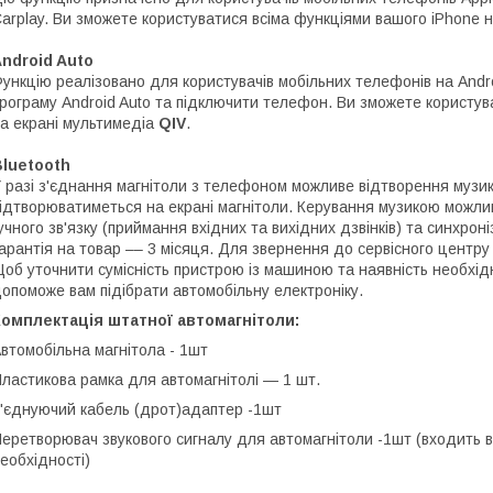
arplay. Ви зможете користуватися всіма функціями вашого iPhone н
ndroid Auto
ункцію реалізовано для користувачів мобільних телефонів на And
рограму Android Auto та підключити телефон. Ви зможете користув
а екрані мультимедіа
QIV
.
luetooth
 разі з'єднання магнітоли з телефоном можливе відтворення музики
ідтворюватиметься на екрані магнітоли. Керування музикою можлив
учного зв'язку (приймання вхідних та вихідних дзвінків) та синхрон
арантія на товар –– 3 місяця. Для звернення до сервісного центру 
об уточнити сумісність пристрою із машиною та наявність необхід
опоможе вам підібрати автомобільну електроніку.
омплектація штатної автомагнітоли:
втомобільна магнітола - 1шт
ластикова рамка для автомагнітолі — 1 шт.
'єднуючий кабель (дрот)адаптер -1шт
еретворювач звукового сигналу для автомагнітоли -1шт (входить в
еобхідності)