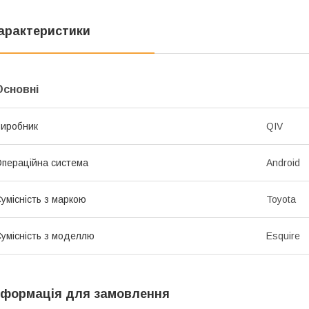
арактеристики
Основні
иробник
QIV
пераційна система
Android
умісність з маркою
Toyota
умісність з моделлю
Esquire
нформація для замовлення