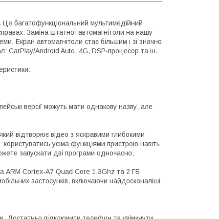
а. Це багатофункціональний мультимедійний
правах. Заміна штатної автомагнітоли на нашу
ми. Екран автомагнітоли стає більшим і зі значно
: CarPlay/Android Auto, 4G, DSP-процесор та ін.
еристики:
ейські версії можуть мати однакову назву, але
кий відтворює відео з яскравими глибокими
 користуватись усіма функціями пристрою навіть
ожете запускати дві програми одночасно,
ра ARM Cortex-A7 Quad Core 1.3Ghz та 2 ГБ
мобільних застосунків, включаючи найдосконаліші
e. Достатньо підключити телефон та увімкнути