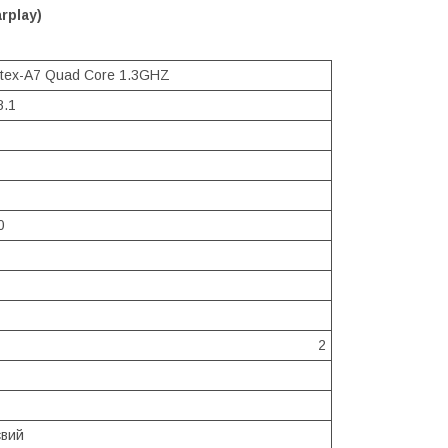
rplay)
tex-A7 Quad Core 1.3GHZ
8.1
0
2
євий