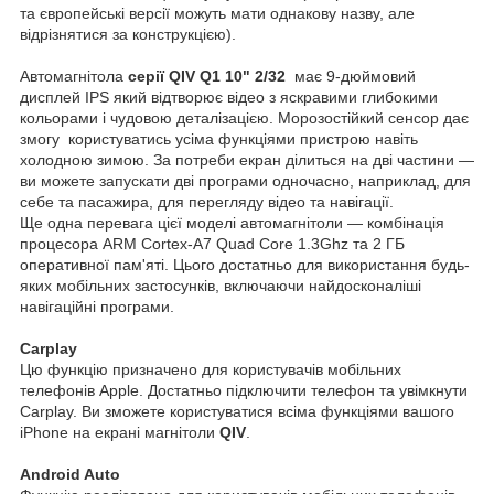
та європейські версії можуть мати однакову назву, але
відрізнятися за конструкцією).
Автомагнітола
серії QIV Q1 10" 2/32
має 9-дюймовий
дисплей IPS який відтворює відео з яскравими глибокими
кольорами і чудовою деталізацією. Морозостійкий сенсор дає
змогу користуватись усіма функціями пристрою навіть
холодною зимою. За потреби екран ділиться на дві частини —
ви можете запускати дві програми одночасно, наприклад, для
себе та пасажира, для перегляду відео та навігації.
Ще одна перевага цієї моделі автомагнітоли — комбінація
процесора ARM Cortex-A7 Quad Core 1.3Ghz та 2 ГБ
оперативної пам'яті. Цього достатньо для використання будь-
яких мобільних застосунків, включаючи найдосконаліші
навігаційні програми.
Carplay
Цю функцію призначено для користувачів мобільних
телефонів Apple. Достатньо підключити телефон та увімкнути
Carplay. Ви зможете користуватися всіма функціями вашого
iPhone на екрані магнітоли
QIV
.
Android Auto