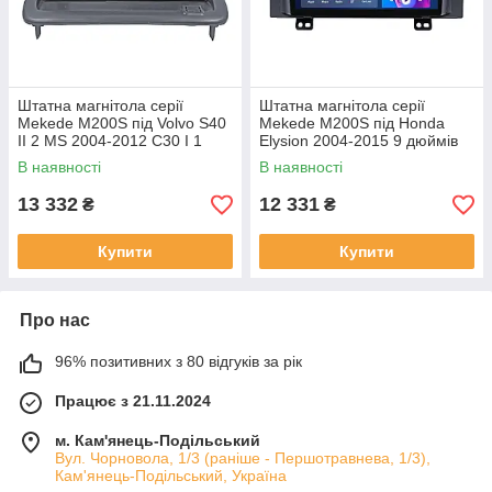
Штатна магнітола серії
Штатна магнітола серії
Mekede M200S під Volvo S40
Mekede M200S під Honda
II 2 MS 2004-2012 C30 I 1
Elysion 2004-2015 9 дюймів
2006-2013 C70 II 2 2005-2013
В наявності
В наявності
(W2)
13 332
12 331
₴
₴
Купити
Купити
Про нас
96% позитивних з 80 відгуків за рік
Працює з 21.11.2024
м. Кам'янець-Подільський
Вул. Чорновола, 1/3 (раніше - Першотравнева, 1/3),
Кам'янець-Подільський, Україна