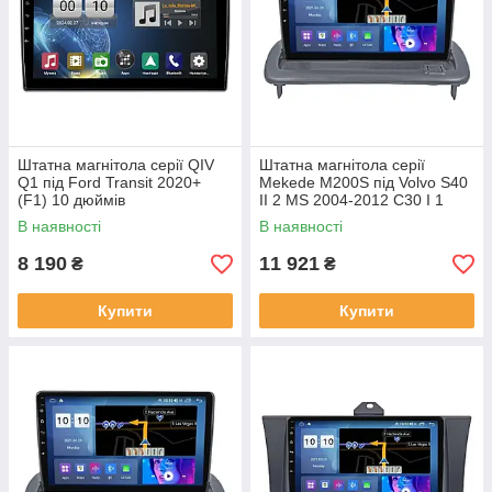
Штатна магнітола серії QIV
Штатна магнітола серії
Q1 під Ford Transit 2020+
Mekede M200S під Volvo S40
(F1) 10 дюймів
II 2 MS 2004-2012 C30 I 1
2006-2013 C70 II 2 2005-2013
В наявності
В наявності
(W1)
8 190
11 921
₴
₴
Купити
Купити