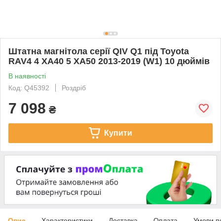
Штатна магнітола серії QIV Q1 під Toyota
RAV4 4 XA40 5 XA50 2013-2019 (W1) 10 дюймів
В наявності
Код: Q45392
Роздріб
7 098
₴
Купити
Опис
Характеристики
Доставка
Оплата
Умови п