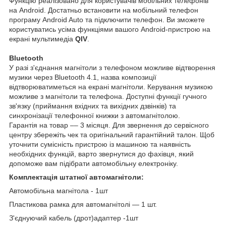
Функцію реалізовано для користувачів мобільних телефонів
на Android. Достатньо встановити на мобільний телефон
програму Android Auto та підключити телефон. Ви зможете
користуватись усіма функціями вашого Android-пристрою на
екрані мультимедіа
QIV
.
Bluetooth
У разі з'єднання магнітоли з телефоном можливе відтворення
музики через Bluetooth 4.1, назва композиції
відтворюватиметься на екрані магнітоли. Керування музикою
можливе з магнітоли та телефона. Доступні функції гучного
зв'язку (приймання вхідних та вихідних дзвінків) та
синхронізації телефонної книжки з автомагнітолою.
Гарантія на товар –– 3 місяця. Для звернення до сервісного
центру збережіть чек та оригінальний гарантійний талон. Щоб
уточнити сумісність пристрою із машиною та наявність
необхідних функцій, варто звернутися до фахівця, який
допоможе вам підібрати автомобільну електроніку.
Комплектація штатної автомагнітоли:
Автомобільна магнітола - 1шт
Пластикова рамка для автомагнітолі — 1 шт.
З'єднуючий кабель (дрот)адаптер -1шт