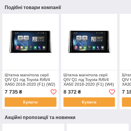
Подібні товари компанії
Штатна магнітола серії
Штатна магнітола серії
Штат
QIV Q1 під Toyota RAV4
QIV Q1 під Toyota RAV4
QIV 
XA50 2018-2020 (F1) (W2)
XA50 2018-2020 (F1) (W4)
XA30
10 дюймів
10 дюймів
дюй
7 735
8 372
7 1
₴
₴
Купити
Купити
Акційні пропозиції та новинки