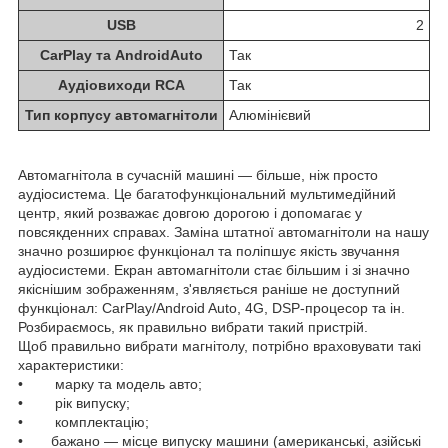
USB
2
CarPlay та AndroidAuto
Так
Аудіовиходи RCA
Так
Тип корпусу автомагнітоли
Алюмінієвий
Автомагнітола в сучасній машині — більше, ніж просто
аудіосистема. Це багатофункціональний мультимедійний
центр, який розважає довгою дорогою і допомагає у
повсякденних справах. Заміна штатної автомагнітоли на нашу
значно розширює функціонал та поліпшує якість звучання
аудіосистеми. Екран автомагнітоли стає більшим і зі значно
якіснішим зображенням, з'являється раніше не доступний
функціонал: CarPlay/Android Auto, 4G, DSP-процесор та ін.
Розбираємось, як правильно вибрати такий пристрій.
Щоб правильно вибрати магнітолу, потрібно враховувати такі
характеристики:
• марку та модель авто;
• рік випуску;
• комплектацію;
• бажано — місце випуску машини (американські, азійські