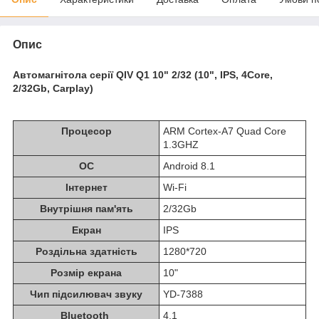
Опис
Автомагнітола серії QIV Q1 10" 2/32 (10", IPS, 4Core,
2/32Gb, Carplay)
Процесор
ARM Cortex-A7 Quad Core
1.3GHZ
ОС
Android 8.1
Інтернет
Wi-Fi
Внутрішня пам'ять
2/32Gb
Екран
IPS
Роздільна здатність
1280*720
Розмір екрана
10"
Чип підсилювач звуку
YD-7388
Bluetooth
4.1