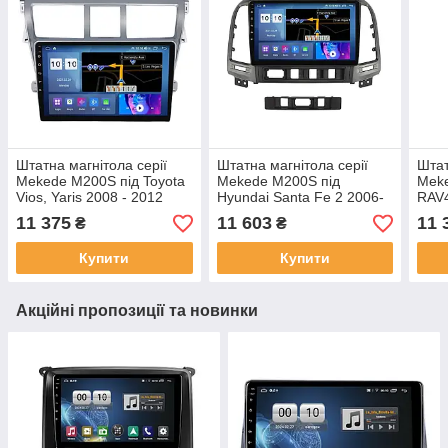
Штатна магнітола серії
Штатна магнітола серії
Штат
Mekede M200S під Toyota
Mekede M200S під
Meke
Vios, Yaris 2008 - 2012
Hyundai Santa Fe 2 2006-
RAV4
Belta 2005-2008 (F2) 9
2012 (W3) 9 дюймів
(F1)
11 375
11 603
11 
₴
₴
дюймів
Купити
Купити
Акційні пропозиції та новинки