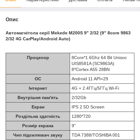
Опис
Автомагнітола серії Mekede M200S 9" 2/32 (9" 8core 9863
2/32 4G CarPlay/Android Auto)
Процесор
8Core*1.6Ghz 64 Bit Unisoc
UIS8581A (SC9863A)
8*Cortex A55 28BN
ОС
Android 11 API=29
Інтернет
4G + 2.4ГГц/5ГГц Wi-Fi
Внутрішня пам'ять
2/32Gb
Екран
IPS 2.5D Screen
Роздільна здатність
1280*720
Розмір екрана
9"
Чип підсилювач звуку
TDA 7388/TOSHIBA 001