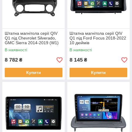
Штатна магнітола серії QIV
Штатна магнітола серії QIV
Q1 під Chevrolet Silverado,
Q1 під Ford Focus 2018-2022
GMC Sierra 2014-2019 (W1)
10 дюймів
10 дюймів
В наявності
В наявності
8 782
8 145
₴
₴
Купити
Купити