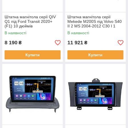
Штатна магнітола серії QIV
Штатна магнітола серії
Q1 під Ford Transit 2020+
Mekede M200S під Volvo S40
(F1) 10 дюймів
II 2 MS 2004-2012 C30 I 1
2006-2013 C70 II 2 2005-2013
В наявності
В наявності
(W1)
8 190
11 921
₴
₴
Купити
Купити