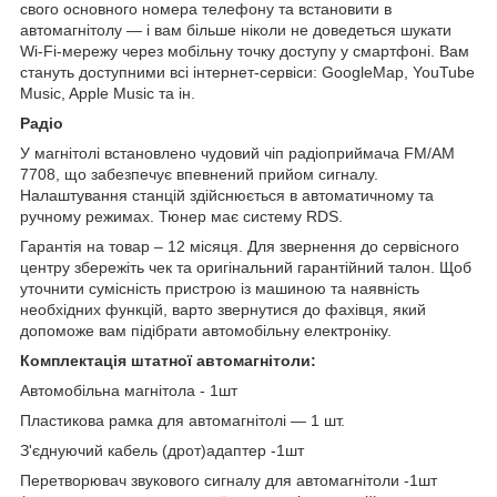
свого основного номера телефону та встановити в
автомагнітолу — і вам більше ніколи не доведеться шукати
Wi-Fi-мережу через мобільну точку доступу у смартфоні. Вам
стануть доступними всі інтернет-сервіси: GoogleMap, YouTube
Music, Apple Music та ін.
Радіо
У магнітолі встановлено чудовий чіп радіоприймача FM/AM
7708, що забезпечує впевнений прийом сигналу.
Налаштування станцій здійснюється в автоматичному та
ручному режимах. Тюнер має систему RDS.
Гарантія на товар – 12 місяця. Для звернення до сервісного
центру збережіть чек та оригінальний гарантійний талон. Щоб
уточнити сумісність пристрою із машиною та наявність
необхідних функцій, варто звернутися до фахівця, який
допоможе вам підібрати автомобільну електроніку.
Комплектація штатної автомагнітоли:
Автомобільна магнітола - 1шт
Пластикова рамка для автомагнітолі — 1 шт.
З'єднуючий кабель (дрот)адаптер -1шт
Перетворювач звукового сигналу для автомагнітоли -1шт