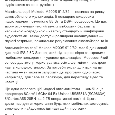
відрізнятися за конструкцією).
Магнітола серії Mekede M200S 9" 2/32 — новинка на ринку
автомобільного мультимедіа. Її оснащено цифровим
підсилювачем потужністю 55 Вт та DSP-процесором. Це дає
змогу отримувати чистий звук із глибокими басами та
насиченою «серединою» навіть у стандартній конфігурації
аудіосистеми. Також доступні розширені налаштування —
звукові затримки, поканальне регулювання еквалайзера та ін.
Автомагнітола серії Mekede M200S 9" 2/32 має 9-дюймовий
дисплей IPS 2.5D Screen, який відтворює відео з яскравими
глибокими кольорами і чудовою деталізацією. Морозостійкий
сенсор дає змогу користуватись усіма функціями пристрою
навіть холодною зимою. За потреби екран ділиться на дві
частини — ви можете запускати дві програми одночасно,
наприклад, для себе та пасажира, для перегляду відео та
навігації.
Ще одна перевага цієї моделі автомагнітоли — комбінація
процесора 8Core*1.6Ghz 64 Bit Unisoc UIS8581A (SC9863A)
8*Cortex A55 28BN та 2 ГБ оперативної пам'яті. Цього
достатньо для використання будь-яких мобільних застосунків,
включаючи найдосконаліші навігаційні програми.