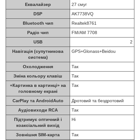
Еквалайзер
27 смуг
DSP
AK7738VQ
Bluetooth чип
Realtek8761
Радіо чип
FM/AM 7708
USB
2
Навігація (супутникова
GPS+Glonass+Beidou
система)
Охолодження
Так
Зміна кольору клавіш
Так
«Картинка в картинці» на
Так
головному екрані
CarPlay та AndroidAuto
Дротовий та бездротовий
Аудіовиходи RCA
Так
Підтримує оптичний і
Ні
коаксіальний вихід
Зовнішня SIM-карта
Так