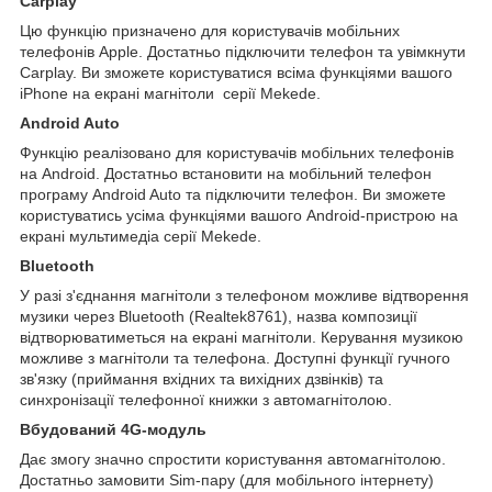
Carplay
Цю функцію призначено для користувачів мобільних
телефонів Apple. Достатньо підключити телефон та увімкнути
Carplay. Ви зможете користуватися всіма функціями вашого
iPhone на екрані магнітоли серії Mekede.
Android Auto
Функцію реалізовано для користувачів мобільних телефонів
на Android. Достатньо встановити на мобільний телефон
програму Android Auto та підключити телефон. Ви зможете
користуватись усіма функціями вашого Android-пристрою на
екрані мультимедіа серії Mekede.
Bluetooth
У разі з'єднання магнітоли з телефоном можливе відтворення
музики через Bluetooth (Realtek8761), назва композиції
відтворюватиметься на екрані магнітоли. Керування музикою
можливе з магнітоли та телефона. Доступні функції гучного
зв'язку (приймання вхідних та вихідних дзвінків) та
синхронізації телефонної книжки з автомагнітолою.
Вбудований 4G-модуль
Дає змогу значно спростити користування автомагнітолою.
Достатньо замовити Sim-пару (для мобільного інтернету)