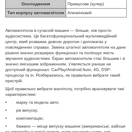
Охолодження
Примусове (кулер)
Тип корпусу автомагнітоли
Алюмінієвий
Автомагнітола в сучасній машині — більше, ніж просто
аудіосистема. Це багатофункціональний мультимедійний
центр, який розважає довгою дорогою і допомагає у
повсякденних справах. Заміна штатної автомагнітоли на дане
рішеня значно розширює функціонал та поліпшує якість
звучання аудіосистеми. Екран автомагнітоли стає більшим і зі
значно якіснішим зображенням, з'являється раніше не
доступний функціонал: CarPlay/Android Auto, 4G, DSP-
процесор та ін. Розбираємось, як правильно вибрати такий
пристрій.
Щоб правильно вибрати магнітолу, потрібно враховувати такі
характеристики:
• марку та модель авто;
• рік випуску;
• комплектацію;
• бажано — місце випуску машини (американські, азійські
та європейські версії можуть мати однакову назву, але