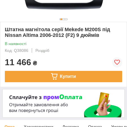
Штатна магнітола серії Mekede M200S під
Nissan Altima 2006-2012 (F2) 9 дюймів
В наявності
Код: Q38086
Роздріб
11 466
₴
Купити
Опис
Характеристики
Доставка
Оплата
Умови п