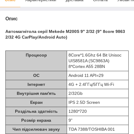
Опис
Автомагнітола серії Mekede M200S 9" 2/32 (9" 8core 9863
2/32 4G CarPlay/Android Auto)
Процесор
8Core*1.6Ghz 64 Bit Unisoc
UIS8581A (SC9863A)
8*Cortex A55 28BN
ОС
Android 11 API=29
Інтернет
4G + 2.4ГГц/5ГГц Wi-Fi
Внутрішня пам'ять
2/32Gb
Екран
IPS 2.5D Screen
Роздільна здатність
1280*720
Розмір екрана
9"
Чип підсилювач звуку
TDA 7388/TOSHIBA 001