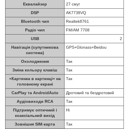
Еквалайзер
27 смуг
DSP
AK7738VQ
Bluetooth чип
Realtek8761
Радіо чип
FM/AM 7708
USB
2
Навігація (супутникова
GPS+Glonass+Beidou
система)
Охолодження
Так
Зміна кольору клавіш
Так
«Картинка в картинці» на
Так
головному екрані
CarPlay та AndroidAuto
Дротовий та бездротовий
Аудіовиходи RCA
Так
Підтримує оптичний і
Ні
коаксіальний вихід
Зовнішня SIM-карта
Так