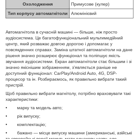
Охолодження
Примусове (кулер)
Тип корпусу автомагнітоли
Алюмінієвий
Автомагнітола в сучасній машині — більше, ніж просто
аудіосистема. Це багатофункціональний мультимедійний
центр, який розважає довгою дорогою і допомагає у
повсякденних справах. Заміна штатної автомагнітоли на дане
рішеня значно розширює функціонал та поліпшує якість
звучання аудіосистеми. Екран автомагнітоли стає більшим і зі
значно якіснішим зображенням, з'являється раніше не
доступний функціонал: CarPlay/Android Auto, 4G, DSP-
процесор та ін. Розбираємось, як правильно вибрати такий
пристрій.
Щоб правильно вибрати магнітолу, потрібно враховувати такі
характеристики:
• марку та модель авто;
• рік випуску;
• комплектацію;
• бажано — місце випуску машини (американські, азійські
та європейські версії можуть мати однакову назву, але