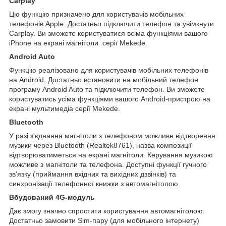
Carplay
Цю функцію призначено для користувачів мобільних
телефонів Apple. Достатньо підключити телефон та увімкнути
Carplay. Ви зможете користуватися всіма функціями вашого
iPhone на екрані магнітоли серії Mekede.
Android Auto
Функцію реалізовано для користувачів мобільних телефонів
на Android. Достатньо встановити на мобільний телефон
програму Android Auto та підключити телефон. Ви зможете
користуватись усіма функціями вашого Android-пристрою на
екрані мультимедіа серії Mekede.
Bluetooth
У разі з'єднання магнітоли з телефоном можливе відтворення
музики через Bluetooth (Realtek8761), назва композиції
відтворюватиметься на екрані магнітоли. Керування музикою
можливе з магнітоли та телефона. Доступні функції гучного
зв'язку (приймання вхідних та вихідних дзвінків) та
синхронізації телефонної книжки з автомагнітолою.
Вбудований 4G-модуль
Дає змогу значно спростити користування автомагнітолою.
Достатньо замовити Sim-пару (для мобільного інтернету)