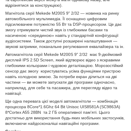
відрізнятися за конструкцією).
Магнітола серії Mekede M200S 9" 2/32 — новинка на ринку
автомобільного мультимедіа. Її оснащено цифровим
підсилювачем потужністю 55 Вт та DSP-процесором. Це дає
змогу отримувати чистий звук із глибокими басами та
насиченою «серединою» навіть у стандартній конфігурації
аудіосистеми. Також доступні розширені налаштування —
звукові затримки, поканальне регулювання еквалайзера та ін.
Автомагнітола серії Mekede M200S 9" 2/32 має 9-дюймовий
дисплей IPS 2.5D Screen, який відтворює відео з яскравими
глибокими кольорами і чудовою деталізацією. Морозостійкий
сенсор дає змогу користуватись усіма функціями пристрою
навіть холодною зимою. За потреби екран ділиться на дві
частини — ви можете запускати дві програми одночасно,
наприклад, для себе та пасажира, для перегляду відео та
навігації.
Ще одна перевага цієї моделі автомагнітоли — комбінація
процесора 8Core*1.6Ghz 64 Bit Unisoc UIS8581A (SC9863A)
8*Cortex A55 28BN та 2 ГБ оперативної пам'яті. Цього
достатньо для використання будь-яких мобільних застосунків,
включаючи найдосконаліші навігаційні програми.