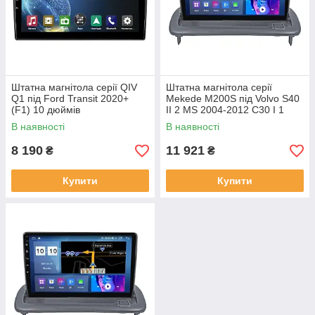
Штатна магнітола серії QIV
Штатна магнітола серії
Q1 під Ford Transit 2020+
Mekede M200S під Volvo S40
(F1) 10 дюймів
II 2 MS 2004-2012 C30 I 1
2006-2013 C70 II 2 2005-2013
В наявності
В наявності
(W1)
8 190
11 921
₴
₴
Купити
Купити