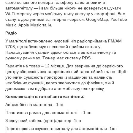
свого основного номера телефону та встановити в
автомагнітолу — і вам більше ніколи не доведеться шукати
Wi-Fi-мережу через мобільну точку доступу у смартфоні. Вам
стануть доступними всі інтернет-сервіси: GoogleMap, YouTube
Music, Apple Music та ін.
Радіо
У магнітолі встановлено чудовий чіп радіоприймача FM/AM
7708, що забезпечує впевнений прийом сигналу.
Налаштування станцій здійснюється в автоматичному та
ручному режимах. Тюнер має систему RDS.
Гарантія на товар – 12 місяця. Для звернення до сервісного
центру збережіть чек та оригінальний гарантійний талон. Щоб
уточнити сумісність пристрою із машиною та наявність
необхідних функцій, варто звернутися до фахівця, який
допоможе вам підібрати автомобільну електроніку.
Комплектація штатної автомагнітоли:
Автомобільна магнітола - 1шт
Пластикова рамка для автомагнітолі — 1 шт.
З'єднуючий кабель (дрот)адаптер -1шт
Перетворювач звукового сигналу для автомагнітоли -1шт