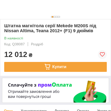
Штатна магнітола серії Mekede M200S під
Nissan Altima, Teana 2012+ (F1) 9 дюймів
В наявності
Код: Q38087
Роздріб
12 012
₴
Купити
Опис
Характеристики
Доставка
Оплата
Умови п