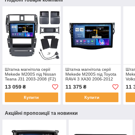
Штатна магнітола серії
Штатна магнітола серії
Штат
Mekede M200S під Nissan
Mekede M200S під Toyota
Meke
Teana J31 2003-2008 (F2)
RAV4 3 XA30 2006-2012
Volk
9 дюймів
(F1) 9 дюймів
2022
13 059
11 375
11 
₴
₴
Купити
Купити
Акційні пропозиції та новинки