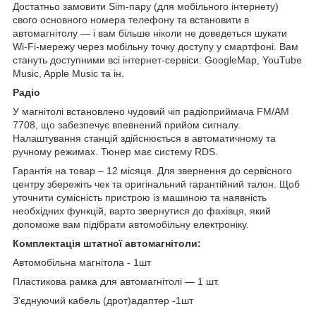
Достатньо замовити Sim-пару (для мобільного інтернету)
свого основного номера телефону та встановити в
автомагнітолу — і вам більше ніколи не доведеться шукати
Wi-Fi-мережу через мобільну точку доступу у смартфоні. Вам
стануть доступними всі інтернет-сервіси: GoogleMap, YouTube
Music, Apple Music та ін.
Радіо
У магнітолі встановлено чудовий чіп радіоприймача FM/AM
7708, що забезпечує впевнений прийом сигналу.
Налаштування станцій здійснюється в автоматичному та
ручному режимах. Тюнер має систему RDS.
Гарантія на товар – 12 місяця. Для звернення до сервісного
центру збережіть чек та оригінальний гарантійний талон. Щоб
уточнити сумісність пристрою із машиною та наявність
необхідних функцій, варто звернутися до фахівця, який
допоможе вам підібрати автомобільну електроніку.
Комплектація штатної автомагнітоли:
Автомобільна магнітола - 1шт
Пластикова рамка для автомагнітолі — 1 шт.
З'єднуючий кабель (дрот)адаптер -1шт