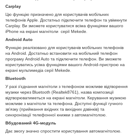
Carplay
Цю функцію призначено для користувачів мобільних
телефонів Apple. Достатньо підключити телефон та увімкнути
Carplay. Ви зможете користуватися всіма функціями вашого
iPhone на екрані магнітоли серії Mekede.
Android Auto
Функцію реалізовано для користувачів мобільних телефонів
на Android. Достатньо встановити на мобільний телефон
програму Android Auto та підключити телефон. Ви зможете
користуватись усіма функціями вашого Android-пристрою на
екрані мультимедіа серії Mekede.
Bluetooth
У разі з'єднання магнітоли з телефоном можливе відтворення
музики через Bluetooth (Realtek8761), назва композиції
відтворюватиметься на екрані магнітоли. Керування музикою
можливе з магнітоли та телефона. Доступні функції гучного
зв'язку (приймання вхідних та вихідних дзвінків) та
синхронізації телефонної книжки з автомагнітолою.
Вбудований 4G-модуль
Дає змогу значно спростити користування автомагнітолою.