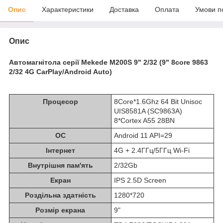
Опис
Характеристики
Доставка
Оплата
Умови п
Опис
Автомагнітола серії Mekede M200S 9" 2/32 (9" 8core 9863
2/32 4G CarPlay/Android Auto)
Процесор
8Core*1.6Ghz 64 Bit Unisoc
UIS8581A (SC9863A)
8*Cortex A55 28BN
ОС
Android 11 API=29
Інтернет
4G + 2.4ГГц/5ГГц Wi-Fi
Внутрішня пам'ять
2/32Gb
Екран
IPS 2.5D Screen
Роздільна здатність
1280*720
Розмір екрана
9"