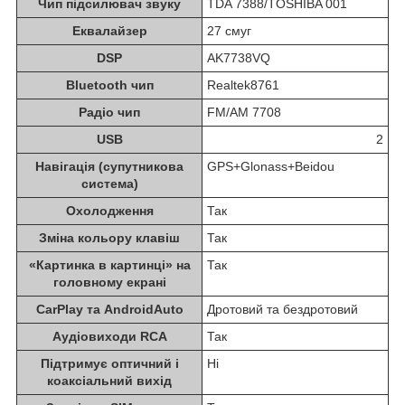
Чип підсилювач звуку
TDA 7388/TOSHIBA 001
Еквалайзер
27 смуг
DSP
AK7738VQ
Bluetooth чип
Realtek8761
Радіо чип
FM/AM 7708
USB
2
Навігація (супутникова
GPS+Glonass+Beidou
система)
Охолодження
Так
Зміна кольору клавіш
Так
«Картинка в картинці» на
Так
головному екрані
CarPlay та AndroidAuto
Дротовий та бездротовий
Аудіовиходи RCA
Так
Підтримує оптичний і
Ні
коаксіальний вихід