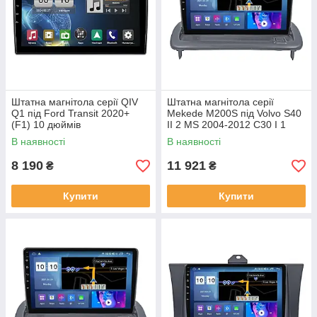
Штатна магнітола серії QIV
Штатна магнітола серії
Q1 під Ford Transit 2020+
Mekede M200S під Volvo S40
(F1) 10 дюймів
II 2 MS 2004-2012 C30 I 1
2006-2013 C70 II 2 2005-2013
В наявності
В наявності
(W1)
8 190
11 921
₴
₴
Купити
Купити