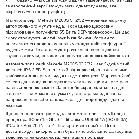
• бажано — місце випуску машини (американські, азійські
та європейські версії можуть мати однакову назву, але
відрізнятися за конструкцією).
Магнітола серії Mekede M200S 9" 2/32 — новинка на ринку
автомобільного мультимедіа. Її оснащено цифровим
підсилювачем потужністю 55 Вт та DSP-процесором. Це дає
змогу отримувати чистий звук із глибокими басами та
насиченою «серединою» навіть у стандартній конфігурації
аудіосистеми. Також доступні розширені налаштування —
звукові затримки, поканальне регулювання еквалайзера та ін.
Автомагнітола серії Mekede M200S 9" 2/32 має 9-дюймовий
дисплей IPS 2.5D Screen, який відтворює відео з яскравими
глибокими кольорами і чудовою деталізацією. Морозостійкий
сенсор дає змогу користуватись усіма функціями пристрою
навіть холодною зимою. За потреби екран ділиться на дві
частини — ви можете запускати дві програми одночасно,
наприклад, для себе та пасажира, для перегляду відео та
навігації.
Ще одна перевага цієї моделі автомагнітоли — комбінація
процесора 8Core*1.6Ghz 64 Bit Unisoc UIS8581A (SC9863A)
8*Cortex A55 28BN та 2 ГБ оперативної пам'яті. Цього
достатньо для використання будь-яких мобільних застосунків,
включаючи найдосконаліші навігаційні програми.