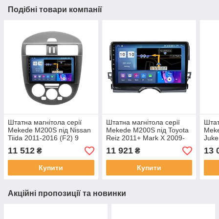
Подібні товари компанії
Штатна магнітола серії
Штатна магнітола серії
Штат
Mekede M200S під Nissan
Mekede M200S під Toyota
Meke
Tiida 2011-2016 (F2) 9
Reiz 2011+ Mark X 2009-
Juke
дюймів
2019 (F1) (W2) 9 дюймів
ESQ 
11 512
11 921
13 
₴
₴
дюй
Купити
Купити
Акційні пропозиції та новинки