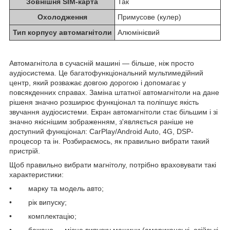
Зовнішня SIM-карта
Так
Охолодження
Примусове (кулер)
Тип корпусу автомагнітоли
Алюмінієвий
Автомагнітола в сучасній машині — більше, ніж просто
аудіосистема. Це багатофункціональний мультимедійний
центр, який розважає довгою дорогою і допомагає у
повсякденних справах. Заміна штатної автомагнітоли на дане
рішеня значно розширює функціонал та поліпшує якість
звучання аудіосистеми. Екран автомагнітоли стає більшим і зі
значно якіснішим зображенням, з'являється раніше не
доступний функціонал: CarPlay/Android Auto, 4G, DSP-
процесор та ін. Розбираємось, як правильно вибрати такий
пристрій.
Щоб правильно вибрати магнітолу, потрібно враховувати такі
характеристики:
• марку та модель авто;
• рік випуску;
• комплектацію;