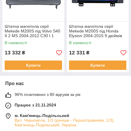
Штатна магнітола серії
Штатна магнітола серії
Mekede M200S під Volvo S40
Mekede M200S під Honda
II 2 MS 2004-2012 C30 I 1
Elysion 2004-2015 9 дюймів
2006-2013 C70 II 2 2005-2013
В наявності
В наявності
(W2)
13 332
12 331
₴
₴
Купити
Купити
Про нас
96% позитивних з 80 відгуків за рік
Працює з 21.11.2024
м. Кам'янець-Подільський
Вул. Чорновола, 1/3 (раніше - Першотравнева, 1/3),
Кам'янець-Подільський, Україна