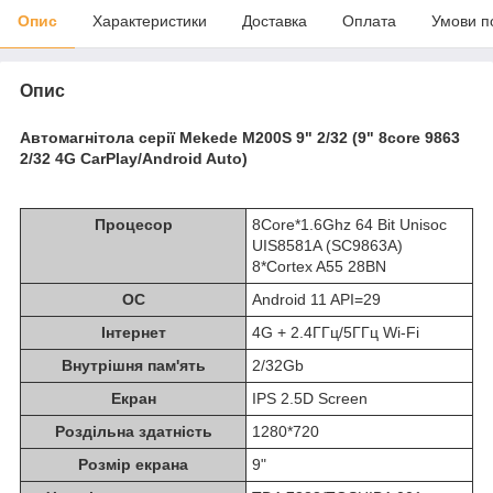
Опис
Характеристики
Доставка
Оплата
Умови п
Опис
Автомагнітола серії Mekede M200S 9" 2/32 (9" 8core 9863
2/32 4G CarPlay/Android Auto)
Процесор
8Core*1.6Ghz 64 Bit Unisoc
UIS8581A (SC9863A)
8*Cortex A55 28BN
ОС
Android 11 API=29
Інтернет
4G + 2.4ГГц/5ГГц Wi-Fi
Внутрішня пам'ять
2/32Gb
Екран
IPS 2.5D Screen
Роздільна здатність
1280*720
Розмір екрана
9"