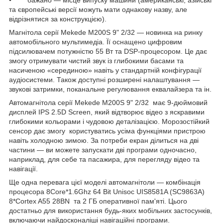
• бажано — місце випуску машини (американські, азійські
та європейські версії можуть мати однакову назву, але
відрізнятися за конструкцією).
Магнітола серії Mekede M200S 9" 2/32 — новинка на ринку
автомобільного мультимедіа. Її оснащено цифровим
підсилювачем потужністю 55 Вт та DSP-процесором. Це дає
змогу отримувати чистий звук із глибокими басами та
насиченою «серединою» навіть у стандартній конфігурації
аудіосистеми. Також доступні розширені налаштування —
звукові затримки, поканальне регулювання еквалайзера та ін.
Автомагнітола серії Mekede M200S 9" 2/32 має 9-дюймовий
дисплей IPS 2.5D Screen, який відтворює відео з яскравими
глибокими кольорами і чудовою деталізацією. Морозостійкий
сенсор дає змогу користуватись усіма функціями пристрою
навіть холодною зимою. За потреби екран ділиться на дві
частини — ви можете запускати дві програми одночасно,
наприклад, для себе та пасажира, для перегляду відео та
навігації.
Ще одна перевага цієї моделі автомагнітоли — комбінація
процесора 8Core*1.6Ghz 64 Bit Unisoc UIS8581A (SC9863A)
8*Cortex A55 28BN та 2 ГБ оперативної пам'яті. Цього
достатньо для використання будь-яких мобільних застосунків,
включаючи найдосконаліші навігаційні програми.