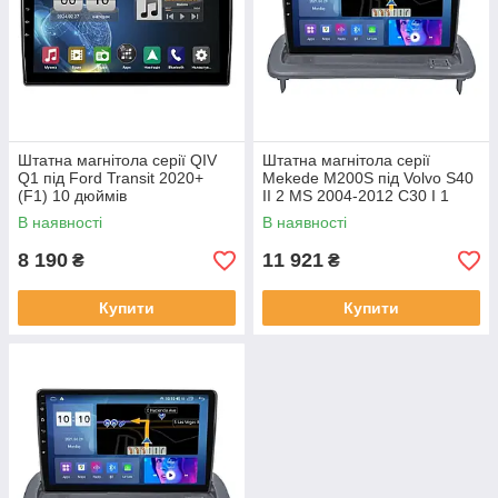
Штатна магнітола серії QIV
Штатна магнітола серії
Q1 під Ford Transit 2020+
Mekede M200S під Volvo S40
(F1) 10 дюймів
II 2 MS 2004-2012 C30 I 1
2006-2013 C70 II 2 2005-2013
В наявності
В наявності
(W1)
8 190
11 921
₴
₴
Купити
Купити