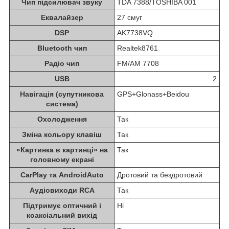
Чип підсилювач звуку
TDA 7388/TOSHIBA 001
Еквалайзер
27 смуг
DSP
AK7738VQ
Bluetooth чип
Realtek8761
Радіо чип
FM/AM 7708
USB
2
Навігація (супутникова
GPS+Glonass+Beidou
система)
Охолодження
Так
Зміна кольору клавіш
Так
«Картинка в картинці» на
Так
головному екрані
CarPlay та AndroidAuto
Дротовий та бездротовий
Аудіовиходи RCA
Так
Підтримує оптичний і
Ні
коаксіальний вихід