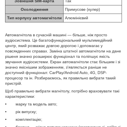
Зовнішня SIM-карта
Так
Охолодження
Примусове (кулер)
Тип корпусу автомагнітоли
Алюмінієвий
Автомагнітола в сучасній машині — більше, ніж просто
аудіосистема. Це багатофункціональний мультимедійний
центр, який розважає довгою дорогою і допомагає у
повсякденних справах. Заміна штатної автомагнітоли на дане
рішеня значно розширює функціонал та поліпшує якість
звучання аудіосистеми. Екран автомагнітоли стає більшим і зі
значно якіснішим зображенням, з'являється раніше не
доступний функціонал: CarPlay/Android Auto, 4G, DSP-
процесор та ін. Розбираємось, як правильно вибрати такий
пристрій.
Щоб правильно вибрати магнітолу, потрібно враховувати такі
характеристики:
• марку та модель авто;
• рік випуску;
• комплектацію;