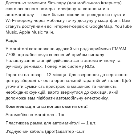
Достатньо замовити Sim-пару (для мобільного інтернету)
свого основного номера телефону та встановити в
автомагнітолу — і вам більше ніколи не доведеться шукати
Wi-Fi-мережу через мобільну точку доступу у смартфоні. Вам
стануть доступними всі інтернет-сервіси: GoogleMap, YouTube
Music, Apple Music та ін.
Радіо
У магнітолі встановлено чудовий чіп радіоприймача FM/AM
7708, що забезпечує впевнений прийом сигналу.
Налаштування станцій здійснюється в автоматичному та
ручному режимах. Тюнер має систему RDS.
Гарантія на товар – 12 місяця. Для звернення до сервісного
центру збережіть чек та оригінальний гарантійний талон. Щоб
уточнити сумісність пристрою із машиною та наявність
необхідних функцій, варто звернутися до фахівця, який
допоможе вам підібрати автомобільну електроніку.
Комплектація штатної автомагнітоли:
Автомобільна магнітола - 1шт
Пластикова рамка для автомагнітолі — 1 шт.
З'єднуючий кабель (дрот)адаптер -1шт