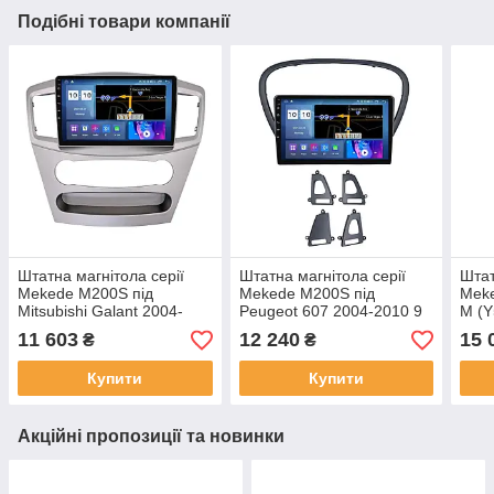
Подібні товари компанії
Штатна магнітола серії
Штатна магнітола серії
Штат
Mekede M200S під
Mekede M200S під
Meke
Mitsubishi Galant 2004-
Peugeot 607 2004-2010 9
M (Y
2010; Grunder 2007-2012
дюймів
Fuga
11 603
12 240
15 
₴
₴
(W1) 9 дюймів
(W2)
Купити
Купити
Акційні пропозиції та новинки