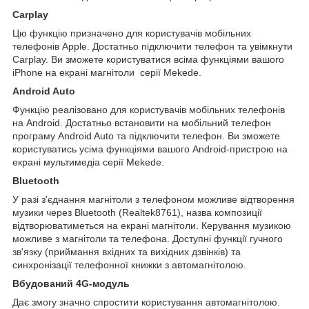
Carplay
Цю функцію призначено для користувачів мобільних
телефонів Apple. Достатньо підключити телефон та увімкнути
Carplay. Ви зможете користуватися всіма функціями вашого
iPhone на екрані магнітоли серії Mekede.
Android Auto
Функцію реалізовано для користувачів мобільних телефонів
на Android. Достатньо встановити на мобільний телефон
програму Android Auto та підключити телефон. Ви зможете
користуватись усіма функціями вашого Android-пристрою на
екрані мультимедіа серії Mekede.
Bluetooth
У разі з'єднання магнітоли з телефоном можливе відтворення
музики через Bluetooth (Realtek8761), назва композиції
відтворюватиметься на екрані магнітоли. Керування музикою
можливе з магнітоли та телефона. Доступні функції гучного
зв'язку (приймання вхідних та вихідних дзвінків) та
синхронізації телефонної книжки з автомагнітолою.
Вбудований 4G-модуль
Дає змогу значно спростити користування автомагнітолою.