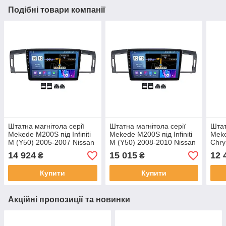
Подібні товари компанії
Штатна магнітола серії
Штатна магнітола серії
Штат
Mekede M200S під Infiniti
Mekede M200S під Infiniti
Meke
M (Y50) 2005-2007 Nissan
M (Y50) 2008-2010 Nissan
Chry
Fuga (Y50) 2004-2009
Fuga (Y50) 2004-2009
(F1)
14 924
15 015
12 
₴
₴
(W1) 9 дюймів
(W2) 9 дюймів
Купити
Купити
Акційні пропозиції та новинки