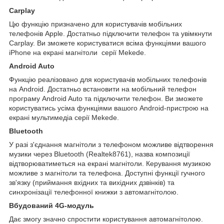
Carplay
Цю функцію призначено для користувачів мобільних
телефонів Apple. Достатньо підключити телефон та увімкнути
Carplay. Ви зможете користуватися всіма функціями вашого
iPhone на екрані магнітоли серії Mekede.
Android Auto
Функцію реалізовано для користувачів мобільних телефонів
на Android. Достатньо встановити на мобільний телефон
програму Android Auto та підключити телефон. Ви зможете
користуватись усіма функціями вашого Android-пристрою на
екрані мультимедіа серії Mekede.
Bluetooth
У разі з'єднання магнітоли з телефоном можливе відтворення
музики через Bluetooth (Realtek8761), назва композиції
відтворюватиметься на екрані магнітоли. Керування музикою
можливе з магнітоли та телефона. Доступні функції гучного
зв'язку (приймання вхідних та вихідних дзвінків) та
синхронізації телефонної книжки з автомагнітолою.
Вбудований 4G-модуль
Дає змогу значно спростити користування автомагнітолою.