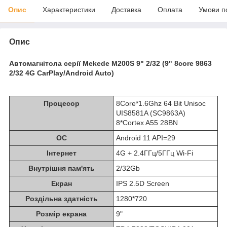
Опис
Характеристики
Доставка
Оплата
Умови п
Опис
Автомагнітола серії Mekede M200S 9" 2/32 (9" 8core 9863
2/32 4G CarPlay/Android Auto)
Процесор
8Core*1.6Ghz 64 Bit Unisoc
UIS8581A (SC9863A)
8*Cortex A55 28BN
ОС
Android 11 API=29
Інтернет
4G + 2.4ГГц/5ГГц Wi-Fi
Внутрішня пам'ять
2/32Gb
Екран
IPS 2.5D Screen
Роздільна здатність
1280*720
Розмір екрана
9"