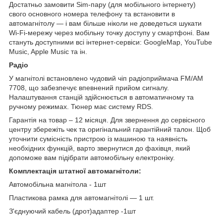
Достатньо замовити Sim-пару (для мобільного інтернету)
свого основного номера телефону та встановити в
автомагнітолу — і вам більше ніколи не доведеться шукати
Wi-Fi-мережу через мобільну точку доступу у смартфоні. Вам
стануть доступними всі інтернет-сервіси: GoogleMap, YouTube
Music, Apple Music та ін.
Радіо
У магнітолі встановлено чудовий чіп радіоприймача FM/AM
7708, що забезпечує впевнений прийом сигналу.
Налаштування станцій здійснюється в автоматичному та
ручному режимах. Тюнер має систему RDS.
Гарантія на товар – 12 місяця. Для звернення до сервісного
центру збережіть чек та оригінальний гарантійний талон. Щоб
уточнити сумісність пристрою із машиною та наявність
необхідних функцій, варто звернутися до фахівця, який
допоможе вам підібрати автомобільну електроніку.
Комплектація штатної автомагнітоли:
Автомобільна магнітола - 1шт
Пластикова рамка для автомагнітолі — 1 шт.
З'єднуючий кабель (дрот)адаптер -1шт