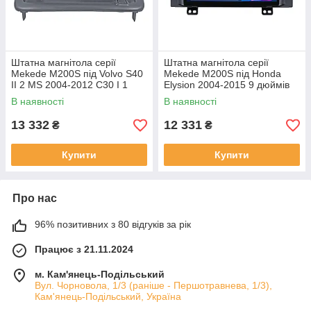
Штатна магнітола серії
Штатна магнітола серії
Mekede M200S під Volvo S40
Mekede M200S під Honda
II 2 MS 2004-2012 C30 I 1
Elysion 2004-2015 9 дюймів
2006-2013 C70 II 2 2005-2013
В наявності
В наявності
(W2)
13 332
12 331
₴
₴
Купити
Купити
Про нас
96% позитивних з 80 відгуків за рік
Працює з 21.11.2024
м. Кам'янець-Подільський
Вул. Чорновола, 1/3 (раніше - Першотравнева, 1/3),
Кам'янець-Подільський, Україна