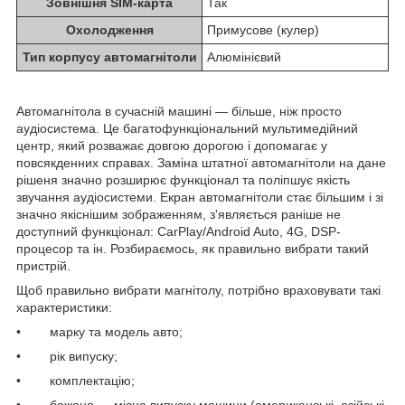
Зовнішня SIM-карта
Так
Охолодження
Примусове (кулер)
Тип корпусу автомагнітоли
Алюмінієвий
Автомагнітола в сучасній машині — більше, ніж просто
аудіосистема. Це багатофункціональний мультимедійний
центр, який розважає довгою дорогою і допомагає у
повсякденних справах. Заміна штатної автомагнітоли на дане
рішеня значно розширює функціонал та поліпшує якість
звучання аудіосистеми. Екран автомагнітоли стає більшим і зі
значно якіснішим зображенням, з'являється раніше не
доступний функціонал: CarPlay/Android Auto, 4G, DSP-
процесор та ін. Розбираємось, як правильно вибрати такий
пристрій.
Щоб правильно вибрати магнітолу, потрібно враховувати такі
характеристики:
• марку та модель авто;
• рік випуску;
• комплектацію;