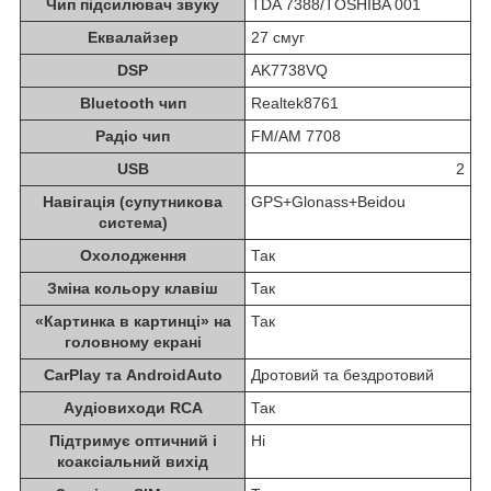
Чип підсилювач звуку
TDA 7388/TOSHIBA 001
Еквалайзер
27 смуг
DSP
AK7738VQ
Bluetooth чип
Realtek8761
Радіо чип
FM/AM 7708
USB
2
Навігація (супутникова
GPS+Glonass+Beidou
система)
Охолодження
Так
Зміна кольору клавіш
Так
«Картинка в картинці» на
Так
головному екрані
CarPlay та AndroidAuto
Дротовий та бездротовий
Аудіовиходи RCA
Так
Підтримує оптичний і
Ні
коаксіальний вихід