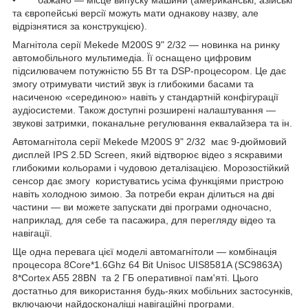
• бажано — місце випуску машини (американські, азійські
та європейські версії можуть мати однакову назву, але
відрізнятися за конструкцією).
Магнітола серії Mekede M200S 9" 2/32 — новинка на ринку
автомобільного мультимедіа. Її оснащено цифровим
підсилювачем потужністю 55 Вт та DSP-процесором. Це дає
змогу отримувати чистий звук із глибокими басами та
насиченою «серединою» навіть у стандартній конфігурації
аудіосистеми. Також доступні розширені налаштування —
звукові затримки, поканальне регулювання еквалайзера та ін.
Автомагнітола серії Mekede M200S 9" 2/32 має 9-дюймовий
дисплей IPS 2.5D Screen, який відтворює відео з яскравими
глибокими кольорами і чудовою деталізацією. Морозостійкий
сенсор дає змогу користуватись усіма функціями пристрою
навіть холодною зимою. За потреби екран ділиться на дві
частини — ви можете запускати дві програми одночасно,
наприклад, для себе та пасажира, для перегляду відео та
навігації.
Ще одна перевага цієї моделі автомагнітоли — комбінація
процесора 8Core*1.6Ghz 64 Bit Unisoc UIS8581A (SC9863A)
8*Cortex A55 28BN та 2 ГБ оперативної пам'яті. Цього
достатньо для використання будь-яких мобільних застосунків,
включаючи найдосконаліші навігаційні програми.