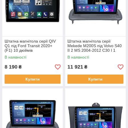
Штатна магнітола серії QIV
Штатна магнітола серії
Q1 під Ford Transit 2020+
Mekede M200S під Volvo S40
(F1) 10 дюймів
II 2 MS 2004-2012 C30 I 1
2006-2013 C70 II 2 2005-2013
В наявності
В наявності
(W1)
8 190
11 921
₴
₴
Купити
Купити