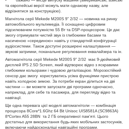
• бажано — місце випуску машини (американські, азійські
та європейські версії можуть мати однакову назву, але
відрізнятися за конструкцією).
Магнітола серії Mekede M200S 9" 2/32 — новинка на ринку
автомобільного мультимедіа. Її оснащено цифровим
підсилювачем потужністю 55 Вт та DSP-процесором. Це дає
змогу отримувати чистий звук із глибокими басами та
насиченою «серединою» навіть у стандартній конфігурації
аудіосистеми. Також доступні розширені налаштування —
звукові затримки, поканальне регулювання еквалайзера та ін.
Автомагнітола серії Mekede M200S 9" 2/32 має 9-дюймовий
дисплей IPS 2.5D Screen, який відтворює відео з яскравими
глибокими кольорами і чудовою деталізацією. Морозостійкий
сенсор дає змогу користуватись усіма функціями пристрою
навіть холодною зимою. За потреби екран ділиться на дві
частини — ви можете запускати дві програми одночасно,
наприклад, для себе та пасажира, для перегляду відео та
навігації.
Ще одна перевага цієї моделі автомагнітоли — комбінація
процесора 8Core*1.6Ghz 64 Bit Unisoc UIS8581A (SC9863A)
8*Cortex A55 28BN та 2 ГБ оперативної пам'яті. Цього
достатньо для використання будь-яких мобільних застосунків,
включаючи найдосконаліші навігаційні програми.