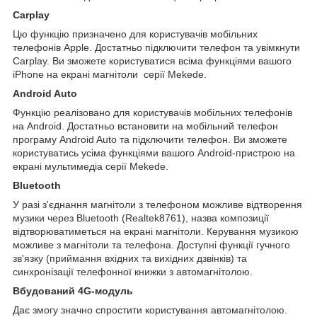
Carplay
Цю функцію призначено для користувачів мобільних
телефонів Apple. Достатньо підключити телефон та увімкнути
Carplay. Ви зможете користуватися всіма функціями вашого
iPhone на екрані магнітоли серії Mekede.
Android Auto
Функцію реалізовано для користувачів мобільних телефонів
на Android. Достатньо встановити на мобільний телефон
програму Android Auto та підключити телефон. Ви зможете
користуватись усіма функціями вашого Android-пристрою на
екрані мультимедіа серії Mekede.
Bluetooth
У разі з'єднання магнітоли з телефоном можливе відтворення
музики через Bluetooth (Realtek8761), назва композиції
відтворюватиметься на екрані магнітоли. Керування музикою
можливе з магнітоли та телефона. Доступні функції гучного
зв'язку (приймання вхідних та вихідних дзвінків) та
синхронізації телефонної книжки з автомагнітолою.
Вбудований 4G-модуль
Дає змогу значно спростити користування автомагнітолою.