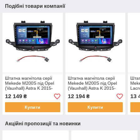
Подібні товари компанії
Штатна магнітола серії
Штатна магнітола серії
Штат
Mekede M200S під Opel
Mekede M200S під Opel
Meke
(Vauxhall) Astra K 2015-
(Vauxhall) Astra K 2015-
Lacr
2019 Buick Verano 2015-
2019 Buick Verano 2015-
дюй
12 149
12 194
13 
₴
₴
2021 (W1) 9 дюймів
2021 (W2) 9 дюймів
Купити
Купити
Акційні пропозиції та новинки