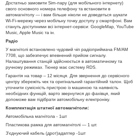
Достатньо замовити Sim-пару (для мобільного інтернету)
свого основного номера телефону та встановити в
автомагнітолу — і вам більше ніколи не доведеться шукати
Wi-Fi-мережу через мобільну точку доступу у смартфоні. Вам
стануть доступними всі інтернет-сервіси: GoogleMap, YouTube
Music, Apple Music та ін.
Радіо
У магнітолі встановлено чудовий чіп радіоприймача FM/AM
7708, що забезпечує впевнений прийом сигналу.
Налаштування станцій здійснюється в автоматичному та
ручному режимах. Тюнер має систему RDS.
Гарантія на товар – 12 місяця. Для звернення до сервісного
центру збережіть чек та оригінальний гарантійний талон. Щоб
уточнити сумісність пристрою із машиною та наявність
необхідних функцій, варто звернутися до фахівця, який
допоможе вам підібрати автомобільну електроніку.
Комплектація штатної автомагнітоли:
Автомобільна магнітола - 1шт
Пластикова рамка для автомагнітолі — 1 шт.
З'єднуючий кабель (дрот)адаптер -1шт