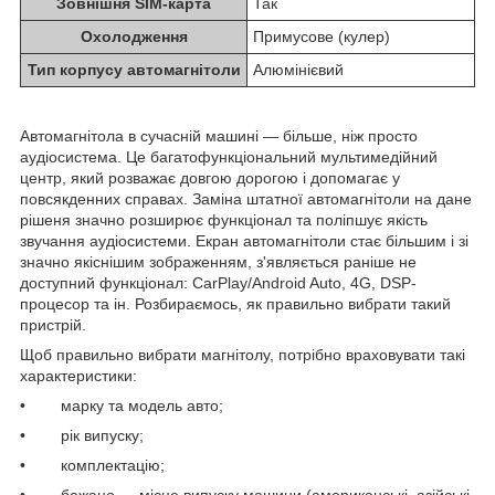
Зовнішня SIM-карта
Так
Охолодження
Примусове (кулер)
Тип корпусу автомагнітоли
Алюмінієвий
Автомагнітола в сучасній машині — більше, ніж просто
аудіосистема. Це багатофункціональний мультимедійний
центр, який розважає довгою дорогою і допомагає у
повсякденних справах. Заміна штатної автомагнітоли на дане
рішеня значно розширює функціонал та поліпшує якість
звучання аудіосистеми. Екран автомагнітоли стає більшим і зі
значно якіснішим зображенням, з'являється раніше не
доступний функціонал: CarPlay/Android Auto, 4G, DSP-
процесор та ін. Розбираємось, як правильно вибрати такий
пристрій.
Щоб правильно вибрати магнітолу, потрібно враховувати такі
характеристики:
• марку та модель авто;
• рік випуску;
• комплектацію;