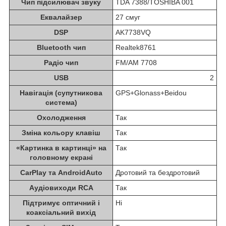
Чип підсилювач звуку
TDA 7388/TOSHIBA 001
Еквалайзер
27 смуг
DSP
AK7738VQ
Bluetooth чип
Realtek8761
Радіо чип
FM/AM 7708
USB
2
Навігація (супутникова
GPS+Glonass+Beidou
система)
Охолодження
Так
Зміна кольору клавіш
Так
«Картинка в картинці» на
Так
головному екрані
CarPlay та AndroidAuto
Дротовий та бездротовий
Аудіовиходи RCA
Так
Підтримує оптичний і
Ні
коаксіальний вихід