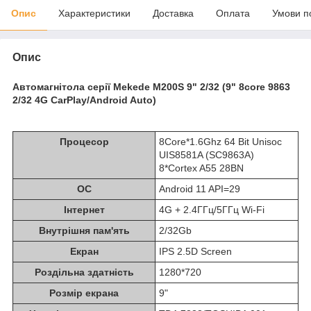
Опис
Характеристики
Доставка
Оплата
Умови п
Опис
Автомагнітола серії Mekede M200S 9" 2/32 (9" 8core 9863
2/32 4G CarPlay/Android Auto)
Процесор
8Core*1.6Ghz 64 Bit Unisoc
UIS8581A (SC9863A)
8*Cortex A55 28BN
ОС
Android 11 API=29
Інтернет
4G + 2.4ГГц/5ГГц Wi-Fi
Внутрішня пам'ять
2/32Gb
Екран
IPS 2.5D Screen
Роздільна здатність
1280*720
Розмір екрана
9"