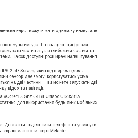
ейські версії можуть мати однакову назву, але
ільного мультимедіа. Її оснащено цифровим
римувати чистий звук із глибокими басами та
стеми. Також доступні розширені налаштування
IPS 2.5D Screen, який відтворює відео з
йкий сенсор дає змогу користуватись усіма
ться на дві частини — ви можете запускати дві
у відео та навігації.
а 8Core*1.6Ghz 64 Bit Unisoc UIS8581A
остатньо для використання будь-яких мобільних
e. Достатньо підключити телефон та увімкнути
а екрані магнітоли серії Mekede.