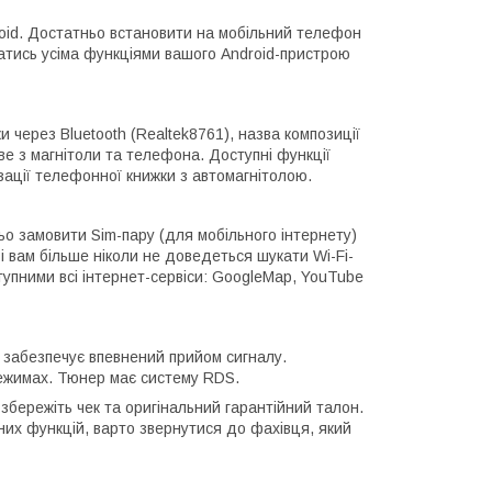
roid. Достатньо встановити на мобільний телефон
атись усіма функціями вашого Android-пристрою
 через Bluetooth (Realtek8761), назва композиції
е з магнітоли та телефона. Доступні функції
ізації телефонної книжки з автомагнітолою.
о замовити Sim-пару (для мобільного інтернету)
 вам більше ніколи не доведеться шукати Wi-Fi-
тупними всі інтернет-сервіси: GoogleMap, YouTube
 забезпечує впевнений прийом сигналу.
ежимах. Тюнер має систему RDS.
збережіть чек та оригінальний гарантійний талон.
них функцій, варто звернутися до фахівця, який