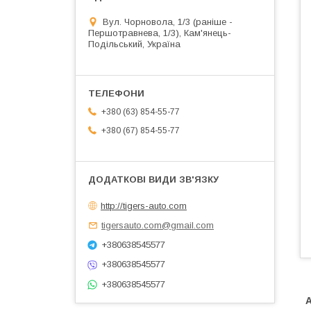
Вул. Чорновола, 1/3 (раніше -
Першотравнева, 1/3), Кам'янець-
Подільський, Україна
+380 (63) 854-55-77
+380 (67) 854-55-77
http://tigers-auto.com
tigersauto.com@gmail.com
+380638545577
+380638545577
+380638545577
А