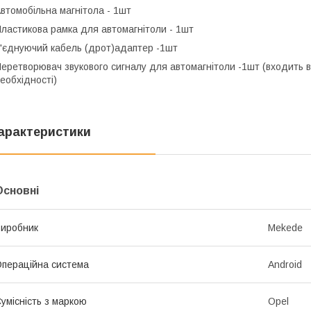
втомобільна магнітола - 1шт
ластикова рамка для автомагнітоли - 1шт
'єднуючий кабель (дрот)адаптер -1шт
еретворювач звукового сигналу для автомагнітоли -1шт (входить в
еобхідності)
арактеристики
Основні
иробник
Mekede
пераційна система
Android
умісність з маркою
Opel