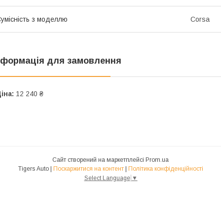
умісність з моделлю
Corsa
нформація для замовлення
іна:
12 240 ₴
Сайт створений на маркетплейсі
Prom.ua
Tigers Auto |
Поскаржитися на контент
|
Політика конфіденційності
Select Language
▼