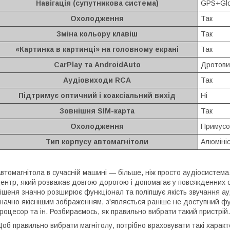
Навігація (супутникова система)
GPS+Glo
Охолодження
Так
Зміна кольору клавіш
Так
«Картинка в картинці» на головному екрані
Так
CarPlay та AndroidAuto
Дротови
Аудіовиходи RCA
Так
Підтримує оптичний і коаксіальний вихід
Ні
Зовнішня SIM-карта
Так
Охолодження
Примусо
Тип корпусу автомагнітоли
Алюміні
втомагнітола в сучасній машині — більше, ніж просто аудіосистем
ентр, який розважає довгою дорогою і допомагає у повсякденних с
ішеня значно розширює функціонал та поліпшує якість звучання ауд
начно якіснішим зображенням, з'являється раніше не доступний фун
роцесор та ін. Розбираємось, як правильно вибрати такий пристрій.
об правильно вибрати магнітолу, потрібно враховувати такі характ