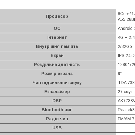
8Core*1.
Процесор
A55 28B
ОС
Android 
Інтернет
4G + 2.4
Внутрішня пам'ять
2/32Gb
Екран
IPS 2.5D
Роздільна здатність
1280*72
Розмір екрана
9"
Чип підсилювач звуку
TDA 738
Еквалайзер
27 смуг
DSP
AK7738
Bluetooth чип
Realtek
Радіо чип
FM/AM 7
USB