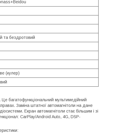
nass+Beidou
й та бездротовий
ве (кулер)
євий
а. Це багатофункціональний мультимедійний
правах. Заміна штатної автомагнітоли на дане
іосистеми. Екран автомагнітоли стає більшим і зі
кціонал: CarPlay/Android Auto, 4G, DSP-
еристики: