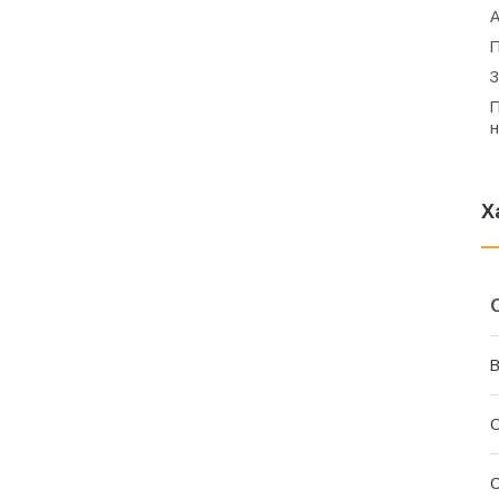
А
П
З
П
н
Х
В
О
С