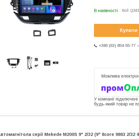
В наявності
Код:
Q38
Купити
+380 (63) 854-55-77
У компанії підключені
будь-який товар не п
втомагнітола серії Mekede M200S 9" 2/32 (9" 8core 9863 2/32 