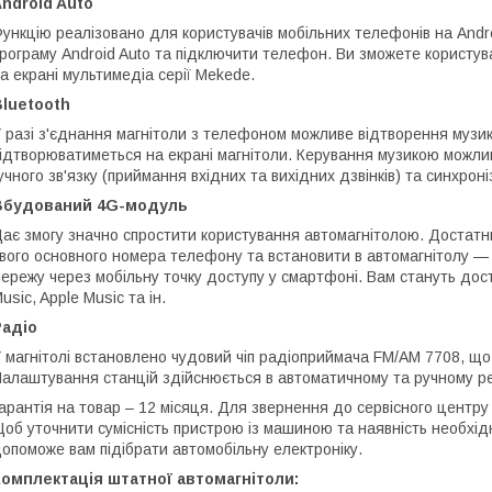
ndroid Auto
ункцію реалізовано для користувачів мобільних телефонів на And
рограму Android Auto та підключити телефон. Ви зможете користув
а екрані мультимедіа серії Mekede.
luetooth
 разі з'єднання магнітоли з телефоном можливе відтворення музики
ідтворюватиметься на екрані магнітоли. Керування музикою можлив
учного зв'язку (приймання вхідних та вихідних дзвінків) та синхрон
Вбудований 4G-модуль
ає змогу значно спростити користування автомагнітолою. Достатнь
вого основного номера телефону та встановити в автомагнітолу — і
ережу через мобільну точку доступу у смартфоні. Вам стануть дос
usic, Apple Music та ін.
Радіо
 магнітолі встановлено чудовий чіп радіоприймача FM/AM 7708, що
алаштування станцій здійснюється в автоматичному та ручному р
арантія на товар – 12 місяця. Для звернення до сервісного центру 
об уточнити сумісність пристрою із машиною та наявність необхід
опоможе вам підібрати автомобільну електроніку.
омплектація штатної автомагнітоли: