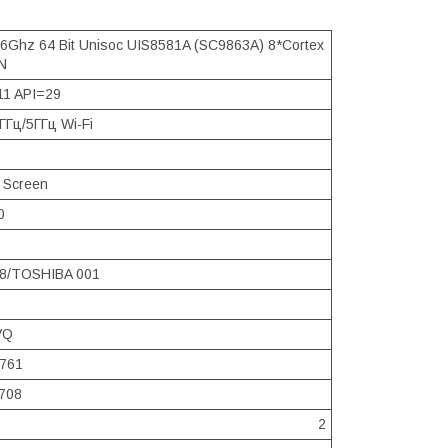
6Ghz 64 Bit Unisoc UIS8581A (SC9863A) 8*Cortex
N
11 API=29
ГГц/5ГГц Wi-Fi
 Screen
0
8/TOSHIBA 001
VQ
8761
708
2