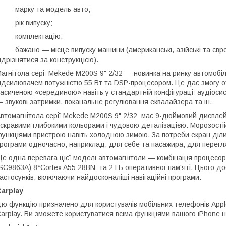
• марку та модель авто;
 рік випуску;
• комплектацію;
 бажано — місце випуску машини (американські, азійські та європ
ідрізнятися за конструкцією).
агнітола серії Mekede M200S 9" 2/32 — новинка на ринку автомоб
ідсилювачем потужністю 55 Вт та DSP-процесором. Це дає змогу от
асиченою «серединою» навіть у стандартній конфігурації аудіоси
 звукові затримки, поканальне регулювання еквалайзера та ін.
втомагнітола серії Mekede M200S 9" 2/32 має 9-дюймовий дисплей 
скравими глибокими кольорами і чудовою деталізацією. Морозості
ункціями пристрою навіть холодною зимою. За потреби екран діли
рограми одночасно, наприклад, для себе та пасажира, для перегляд
е одна перевага цієї моделі автомагнітоли — комбінація процесор
SC9863A) 8*Cortex A55 28BN та 2 ГБ оперативної пам'яті. Цього д
астосунків, включаючи найдосконаліші навігаційні програми.
arplay
ю функцію призначено для користувачів мобільних телефонів Appl
arplay. Ви зможете користуватися всіма функціями вашого iPhone н