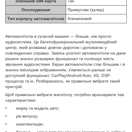
Зовнішня SIM-карта
Так
Охолодження
Примусове (кулер)
Тип корпусу автомагнітоли
Алюмінієвий
Автомагнітола в сучасній машині — більше, ніж просто
аудіосистема. Це багатофункціональний мультимедійний
центр, який розважає довгою дорогою і допомагає у
повсякденних справах. Заміна штатної автомагнітоли на дане
рішеня значно розширює функціонал та поліпшує якість
звучання аудіосистеми. Екран автомагнітоли стає більшим і зі
значно якіснішим зображенням, з'являється раніше не
доступний функціонал: CarPlay/Android Auto, 4G, DSP-
процесор та ін. Розбираємось, як правильно вибрати такий
пристрій.
Щоб правильно вибрати магнітолу, потрібно враховувати такі
характеристики:
• марку та модель авто;
• рік випуску;
• комплектацію;