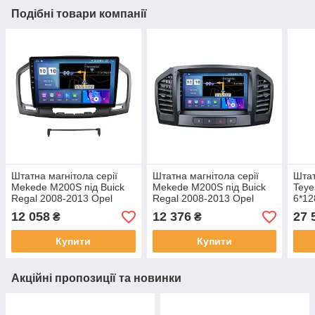
Подібні товари компанії
Штатна магнітола серії
Штатна магнітола серії
Штат
Mekede M200S під Buick
Mekede M200S під Buick
Teye
Regal 2008-2013 Opel
Regal 2008-2013 Opel
6*12
Insignia 2008-2013 (F1)
Insignia 2008-2013 (F2) 9
1 Bu
12 058
12 376
27 
₴
₴
(W2) 9 дюймів
дюймів
(F1)
Купити
Купити
Акційні пропозиції та новинки