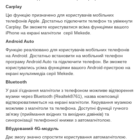
Carplay
Цю функцію призначено для користувачів мобільних
телефонів Apple. Достатньо підключити телефон та увімкнути
Carplay. Ви зможете користуватися всіма функціями вашого
iPhone на екрані магнітоли серії Mekede.
Android Auto
Функцію реалізовано для користувачів мобільних телефонів
на Android. Достатньо встановити на мобільний телефон
програму Android Auto та підключити телефон. Ви зможете
користуватись усіма функціями вашого Android-пристрою на
екрані мультимедіа серії Mekede.
Bluetooth
У разі з'єднання магнітоли з телефоном можливе відтворення
музики через Bluetooth (Realtek8761), назва композиції
відтворюватиметься на екрані магнітоли. Керування музикою
можливе з магнітоли та телефона. Доступні функції гучного
зв'язку (приймання вхідних та вихідних дзвінків) та
синхронізації телефонної книжки з автомагнітолою.
Вбудований 4G-модуль
Дає змогу значно спростити користування автомагнітолою.