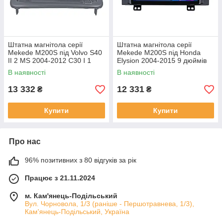
Штатна магнітола серії
Штатна магнітола серії
Mekede M200S під Volvo S40
Mekede M200S під Honda
II 2 MS 2004-2012 C30 I 1
Elysion 2004-2015 9 дюймів
2006-2013 C70 II 2 2005-2013
В наявності
В наявності
(W2)
13 332
12 331
₴
₴
Купити
Купити
Про нас
96% позитивних з 80 відгуків за рік
Працює з 21.11.2024
м. Кам'янець-Подільський
Вул. Чорновола, 1/3 (раніше - Першотравнева, 1/3),
Кам'янець-Подільський, Україна