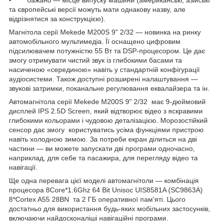
• бажано — місце випуску машини (американські, азійські
та європейські версії можуть мати однакову назву, але
відрізнятися за конструкцією).
Магнітола серії Mekede M200S 9" 2/32 — новинка на ринку
автомобільного мультимедіа. Її оснащено цифровим
підсилювачем потужністю 55 Вт та DSP-процесором. Це дає
змогу отримувати чистий звук із глибокими басами та
насиченою «серединою» навіть у стандартній конфігурації
аудіосистеми. Також доступні розширені налаштування —
звукові затримки, поканальне регулювання еквалайзера та ін.
Автомагнітола серії Mekede M200S 9" 2/32 має 9-дюймовий
дисплей IPS 2.5D Screen, який відтворює відео з яскравими
глибокими кольорами і чудовою деталізацією. Морозостійкий
сенсор дає змогу користуватись усіма функціями пристрою
навіть холодною зимою. За потреби екран ділиться на дві
частини — ви можете запускати дві програми одночасно,
наприклад, для себе та пасажира, для перегляду відео та
навігації.
Ще одна перевага цієї моделі автомагнітоли — комбінація
процесора 8Core*1.6Ghz 64 Bit Unisoc UIS8581A (SC9863A)
8*Cortex A55 28BN та 2 ГБ оперативної пам'яті. Цього
достатньо для використання будь-яких мобільних застосунків,
включаючи найдосконаліші навігаційні програми.