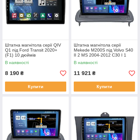
Штатна магнітола серії QIV
Штатна магнітола серії
Q1 під Ford Transit 2020+
Mekede M200S під Volvo S40
(F1) 10 дюймів
II 2 MS 2004-2012 C30 I 1
2006-2013 C70 II 2 2005-2013
В наявності
В наявності
(W1)
8 190
11 921
₴
₴
Купити
Купити