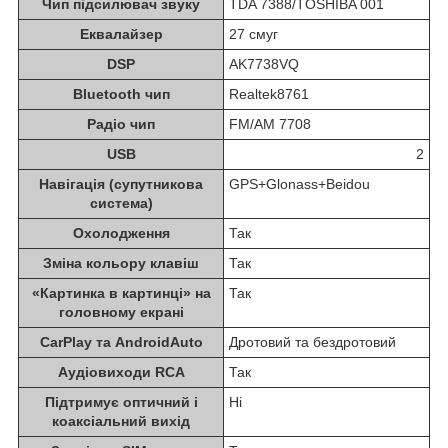
Чип підсилювач звуку
TDA 7388/TOSHIBA 001
Еквалайзер
27 смуг
DSP
AK7738VQ
Bluetooth чип
Realtek8761
Радіо чип
FM/AM 7708
USB
2
Навігація (супутникова
GPS+Glonass+Beidou
система)
Охолодження
Так
Зміна кольору клавіш
Так
«Картинка в картинці» на
Так
головному екрані
CarPlay та AndroidAuto
Дротовий та бездротовий
Аудіовиходи RCA
Так
Підтримує оптичний і
Ні
коаксіальний вихід