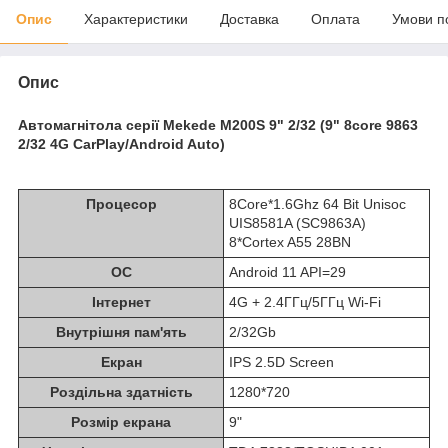
Опис
Характеристики
Доставка
Оплата
Умови п
Опис
Автомагнітола серії Mekede M200S 9" 2/32 (9" 8core 9863
2/32 4G CarPlay/Android Auto)
Процесор
8Core*1.6Ghz 64 Bit Unisoc
UIS8581A (SC9863A)
8*Cortex A55 28BN
ОС
Android 11 API=29
Інтернет
4G + 2.4ГГц/5ГГц Wi-Fi
Внутрішня пам'ять
2/32Gb
Екран
IPS 2.5D Screen
Роздільна здатність
1280*720
Розмір екрана
9"