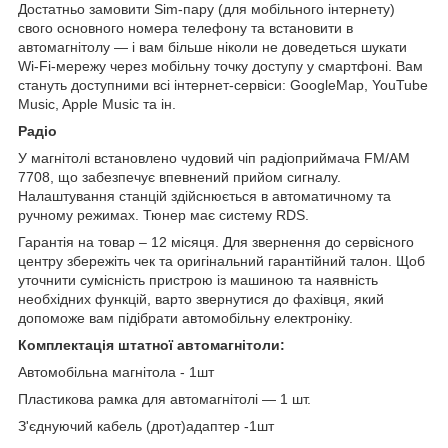
Достатньо замовити Sim-пару (для мобільного інтернету)
свого основного номера телефону та встановити в
автомагнітолу — і вам більше ніколи не доведеться шукати
Wi-Fi-мережу через мобільну точку доступу у смартфоні. Вам
стануть доступними всі інтернет-сервіси: GoogleMap, YouTube
Music, Apple Music та ін.
Радіо
У магнітолі встановлено чудовий чіп радіоприймача FM/AM
7708, що забезпечує впевнений прийом сигналу.
Налаштування станцій здійснюється в автоматичному та
ручному режимах. Тюнер має систему RDS.
Гарантія на товар – 12 місяця. Для звернення до сервісного
центру збережіть чек та оригінальний гарантійний талон. Щоб
уточнити сумісність пристрою із машиною та наявність
необхідних функцій, варто звернутися до фахівця, який
допоможе вам підібрати автомобільну електроніку.
Комплектація штатної автомагнітоли:
Автомобільна магнітола - 1шт
Пластикова рамка для автомагнітолі — 1 шт.
З'єднуючий кабель (дрот)адаптер -1шт