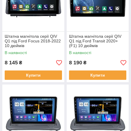
Штатна магнітола серії QIV
Штатна магнітола серії QIV
Q1 під Ford Focus 2018-2022
Q1 під Ford Transit 2020+
10 дюймів
(F1) 10 дюймів
В наявності
В наявності
8 145
8 190
₴
₴
Купити
Купити