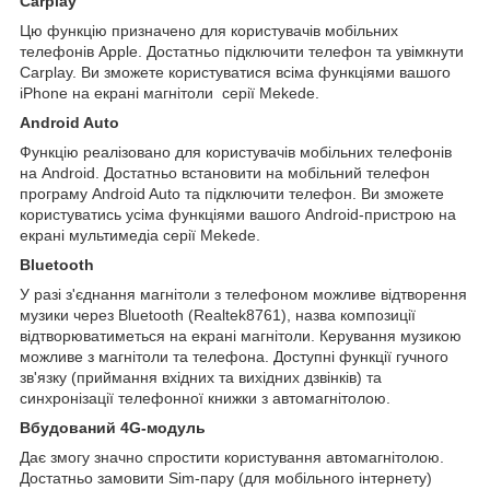
Carplay
Цю функцію призначено для користувачів мобільних
телефонів Apple. Достатньо підключити телефон та увімкнути
Carplay. Ви зможете користуватися всіма функціями вашого
iPhone на екрані магнітоли серії Mekede.
Android Auto
Функцію реалізовано для користувачів мобільних телефонів
на Android. Достатньо встановити на мобільний телефон
програму Android Auto та підключити телефон. Ви зможете
користуватись усіма функціями вашого Android-пристрою на
екрані мультимедіа серії Mekede.
Bluetooth
У разі з'єднання магнітоли з телефоном можливе відтворення
музики через Bluetooth (Realtek8761), назва композиції
відтворюватиметься на екрані магнітоли. Керування музикою
можливе з магнітоли та телефона. Доступні функції гучного
зв'язку (приймання вхідних та вихідних дзвінків) та
синхронізації телефонної книжки з автомагнітолою.
Вбудований 4G-модуль
Дає змогу значно спростити користування автомагнітолою.
Достатньо замовити Sim-пару (для мобільного інтернету)