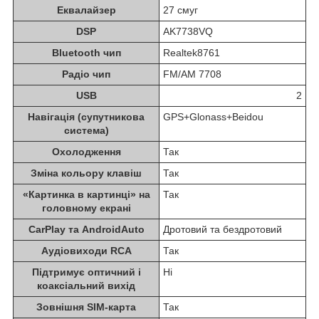
Еквалайзер
27 смуг
DSP
AK7738VQ
Bluetooth чип
Realtek8761
Радіо чип
FM/AM 7708
USB
2
Навігація (супутникова
GPS+Glonass+Beidou
система)
Охолодження
Так
Зміна кольору клавіш
Так
«Картинка в картинці» на
Так
головному екрані
CarPlay та AndroidAuto
Дротовий та бездротовий
Аудіовиходи RCA
Так
Підтримує оптичний і
Ні
коаксіальний вихід
Зовнішня SIM-карта
Так