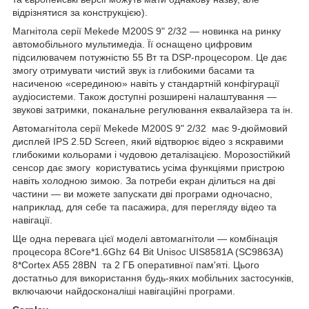
відрізнятися за конструкцією).
Магнітола серії Mekede M200S 9" 2/32 — новинка на ринку
автомобільного мультимедіа. Її оснащено цифровим
підсилювачем потужністю 55 Вт та DSP-процесором. Це дає
змогу отримувати чистий звук із глибокими басами та
насиченою «серединою» навіть у стандартній конфігурації
аудіосистеми. Також доступні розширені налаштування —
звукові затримки, поканальне регулювання еквалайзера та ін.
Автомагнітола серії Mekede M200S 9" 2/32 має 9-дюймовий
дисплей IPS 2.5D Screen, який відтворює відео з яскравими
глибокими кольорами і чудовою деталізацією. Морозостійкий
сенсор дає змогу користуватись усіма функціями пристрою
навіть холодною зимою. За потреби екран ділиться на дві
частини — ви можете запускати дві програми одночасно,
наприклад, для себе та пасажира, для перегляду відео та
навігації.
Ще одна перевага цієї моделі автомагнітоли — комбінація
процесора 8Core*1.6Ghz 64 Bit Unisoc UIS8581A (SC9863A)
8*Cortex A55 28BN та 2 ГБ оперативної пам'яті. Цього
достатньо для використання будь-яких мобільних застосунків,
включаючи найдосконаліші навігаційні програми.