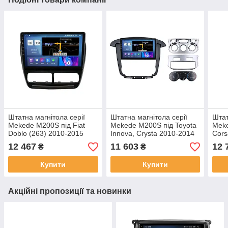
Штатна магнітола серії
Штатна магнітола серії
Штат
Mekede M200S під Fiat
Mekede M200S під Toyota
Meke
Doblo (263) 2010-2015
Innova, Crysta 2010-2014
Cors
Opel Combo Tour (D) 2011-
9 дюймів
2013
12 467
11 603
12 
₴
₴
2018 (F1) 9 дюймів
Купити
Купити
Акційні пропозиції та новинки