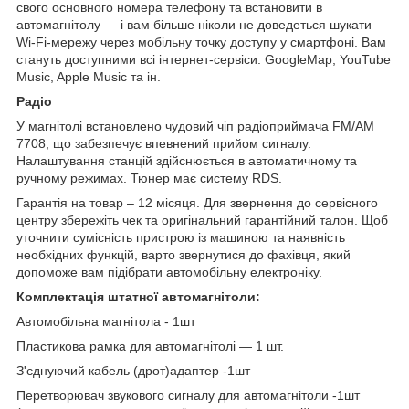
свого основного номера телефону та встановити в
автомагнітолу — і вам більше ніколи не доведеться шукати
Wi-Fi-мережу через мобільну точку доступу у смартфоні. Вам
стануть доступними всі інтернет-сервіси: GoogleMap, YouTube
Music, Apple Music та ін.
Радіо
У магнітолі встановлено чудовий чіп радіоприймача FM/AM
7708, що забезпечує впевнений прийом сигналу.
Налаштування станцій здійснюється в автоматичному та
ручному режимах. Тюнер має систему RDS.
Гарантія на товар – 12 місяця. Для звернення до сервісного
центру збережіть чек та оригінальний гарантійний талон. Щоб
уточнити сумісність пристрою із машиною та наявність
необхідних функцій, варто звернутися до фахівця, який
допоможе вам підібрати автомобільну електроніку.
Комплектація штатної автомагнітоли:
Автомобільна магнітола - 1шт
Пластикова рамка для автомагнітолі — 1 шт.
З'єднуючий кабель (дрот)адаптер -1шт
Перетворювач звукового сигналу для автомагнітоли -1шт