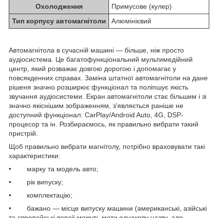
Охолодження
Примусове (кулер)
Тип корпусу автомагнітоли
Алюмінієвий
Автомагнітола в сучасній машині — більше, ніж просто
аудіосистема. Це багатофункціональний мультимедійний
центр, який розважає довгою дорогою і допомагає у
повсякденних справах. Заміна штатної автомагнітоли на дане
рішеня значно розширює функціонал та поліпшує якість
звучання аудіосистеми. Екран автомагнітоли стає більшим і зі
значно якіснішим зображенням, з'являється раніше не
доступний функціонал: CarPlay/Android Auto, 4G, DSP-
процесор та ін. Розбираємось, як правильно вибрати такий
пристрій.
Щоб правильно вибрати магнітолу, потрібно враховувати такі
характеристики:
• марку та модель авто;
• рік випуску;
• комплектацію;
• бажано — місце випуску машини (американські, азійські
та європейські версії можуть мати однакову назву, але