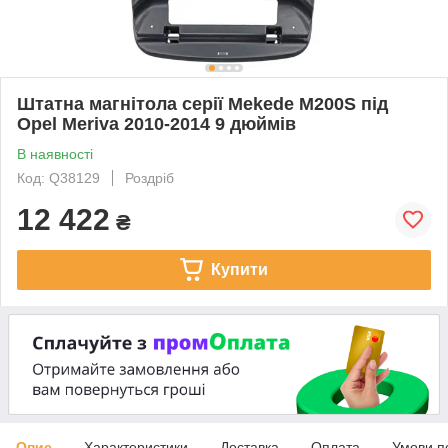
Штатна магнітола серії Mekede M200S під
Opel Meriva 2010-2014 9 дюймів
В наявності
Код: Q38129
Роздріб
12 422
₴
Купити
Опис
Характеристики
Доставка
Оплата
Умови п