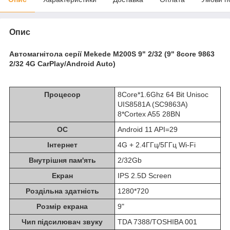
Опис
Автомагнітола серії Mekede M200S 9" 2/32 (9" 8core 9863
2/32 4G CarPlay/Android Auto)
Процесор
8Core*1.6Ghz 64 Bit Unisoc
UIS8581A (SC9863A)
8*Cortex A55 28BN
ОС
Android 11 API=29
Інтернет
4G + 2.4ГГц/5ГГц Wi-Fi
Внутрішня пам'ять
2/32Gb
Екран
IPS 2.5D Screen
Роздільна здатність
1280*720
Розмір екрана
9"
Чип підсилювач звуку
TDA 7388/TOSHIBA 001