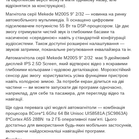
відрізнятися за конструкцією).
Магнітола серії Mekede M200S 9" 2/32 — новинка на ринку
автомобільного мультимедіа. Її оснащено цифровим
підсилювачем потужністю 55 Вт та DSP-процесором. Це дає
змогу отримувати чистий звук із глибокими басами та
насиченою «серединою» навіть у стандартній конфігурації
аудіосистеми. Також доступні розширені налаштування —
звукові затримки, поканальне регулювання еквалайзера та ін.
Автомагнітола серії Mekede M200S 9" 2/32 має 9-дюймовий
дисплей IPS 2.5D Screen, який відтворює відео з яскравими
глибокими кольорами і чудовою деталізацією. Морозостійкий
сенсор дає змогу користуватись усіма функціями пристрою
навіть холодною зимою. За потреби екран ділиться на дві
частини — ви можете запускати дві програми одночасно,
наприклад, для себе та пасажира, для перегляду відео та
навігації.
Ще одна перевага цієї моделі автомагнітоли — комбінація
процесора 8Core*1.6Ghz 64 Bit Unisoc UIS8581A (SC9863A)
8*Cortex A55 28BN та 2 ГБ оперативної пам'яті. Цього
достатньо для використання будь-яких мобільних застосунків,
включаючи найдосконаліші навігаційні програми.