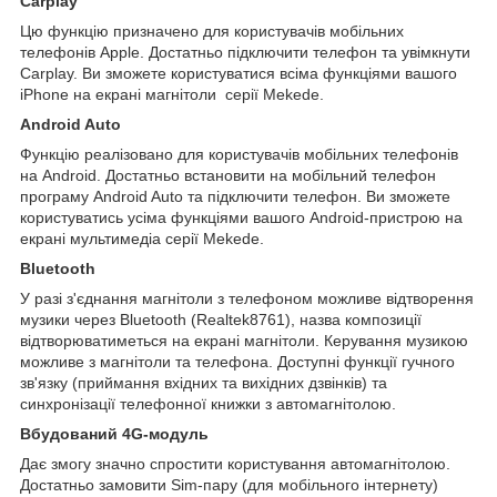
Carplay
Цю функцію призначено для користувачів мобільних
телефонів Apple. Достатньо підключити телефон та увімкнути
Carplay. Ви зможете користуватися всіма функціями вашого
iPhone на екрані магнітоли серії Mekede.
Android Auto
Функцію реалізовано для користувачів мобільних телефонів
на Android. Достатньо встановити на мобільний телефон
програму Android Auto та підключити телефон. Ви зможете
користуватись усіма функціями вашого Android-пристрою на
екрані мультимедіа серії Mekede.
Bluetooth
У разі з'єднання магнітоли з телефоном можливе відтворення
музики через Bluetooth (Realtek8761), назва композиції
відтворюватиметься на екрані магнітоли. Керування музикою
можливе з магнітоли та телефона. Доступні функції гучного
зв'язку (приймання вхідних та вихідних дзвінків) та
синхронізації телефонної книжки з автомагнітолою.
Вбудований 4G-модуль
Дає змогу значно спростити користування автомагнітолою.
Достатньо замовити Sim-пару (для мобільного інтернету)