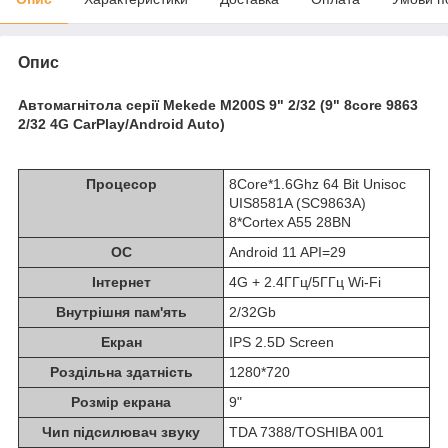
Опис
Автомагнітола серії Mekede M200S 9" 2/32 (9" 8core 9863
2/32 4G CarPlay/Android Auto)
Процесор
8Core*1.6Ghz 64 Bit Unisoc
UIS8581A (SC9863A)
8*Cortex A55 28BN
ОС
Android 11 API=29
Інтернет
4G + 2.4ГГц/5ГГц Wi-Fi
Внутрішня пам'ять
2/32Gb
Екран
IPS 2.5D Screen
Роздільна здатність
1280*720
Розмір екрана
9"
Чип підсилювач звуку
TDA 7388/TOSHIBA 001