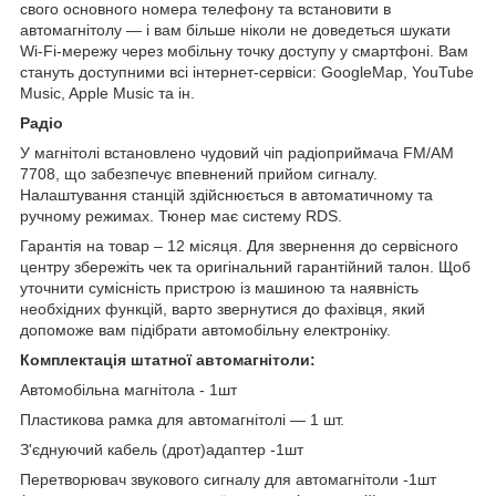
свого основного номера телефону та встановити в
автомагнітолу — і вам більше ніколи не доведеться шукати
Wi-Fi-мережу через мобільну точку доступу у смартфоні. Вам
стануть доступними всі інтернет-сервіси: GoogleMap, YouTube
Music, Apple Music та ін.
Радіо
У магнітолі встановлено чудовий чіп радіоприймача FM/AM
7708, що забезпечує впевнений прийом сигналу.
Налаштування станцій здійснюється в автоматичному та
ручному режимах. Тюнер має систему RDS.
Гарантія на товар – 12 місяця. Для звернення до сервісного
центру збережіть чек та оригінальний гарантійний талон. Щоб
уточнити сумісність пристрою із машиною та наявність
необхідних функцій, варто звернутися до фахівця, який
допоможе вам підібрати автомобільну електроніку.
Комплектація штатної автомагнітоли:
Автомобільна магнітола - 1шт
Пластикова рамка для автомагнітолі — 1 шт.
З'єднуючий кабель (дрот)адаптер -1шт
Перетворювач звукового сигналу для автомагнітоли -1шт