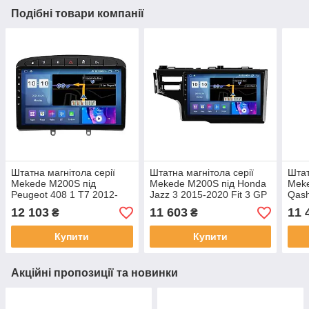
Подібні товари компанії
Штатна магнітола серії
Штатна магнітола серії
Штат
Mekede M200S під
Mekede M200S під Honda
Meke
Peugeot 408 1 T7 2012-
Jazz 3 2015-2020 Fit 3 GP
Qash
2020 For Peugeot 308
GK 2013-2020 (F2) (W1) 9
Rogu
12 103
11 603
11 
₴
₴
2007-2015 (F2) 9 дюймів
дюймів
(W1)
Купити
Купити
Акційні пропозиції та новинки