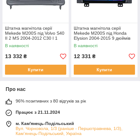
Штатна магнітола серії
Штатна магнітола серії
Mekede M200S під Volvo S40
Mekede M200S під Honda
II 2 MS 2004-2012 C30 I 1
Elysion 2004-2015 9 дюймів
2006-2013 C70 II 2 2005-2013
В наявності
В наявності
(W2)
13 332
12 331
₴
₴
Купити
Купити
Про нас
96% позитивних з 80 відгуків за рік
Працює з 21.11.2024
м. Кам'янець-Подільський
Вул. Чорновола, 1/3 (раніше - Першотравнева, 1/3),
Кам'янець-Подільський, Україна