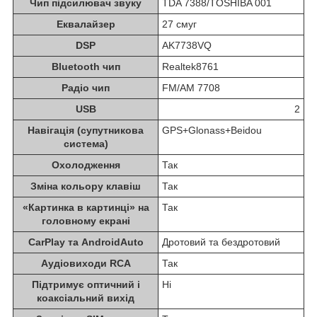
Чип підсилювач звуку
TDA 7388/TOSHIBA 001
Еквалайзер
27 смуг
DSP
AK7738VQ
Bluetooth чип
Realtek8761
Радіо чип
FM/AM 7708
USB
2
Навігація (супутникова
GPS+Glonass+Beidou
система)
Охолодження
Так
Зміна кольору клавіш
Так
«Картинка в картинці» на
Так
головному екрані
CarPlay та AndroidAuto
Дротовий та бездротовий
Аудіовиходи RCA
Так
Підтримує оптичний і
Ні
коаксіальний вихід