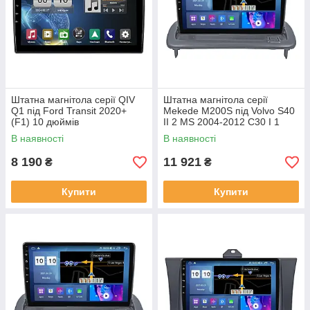
Штатна магнітола серії QIV
Штатна магнітола серії
Q1 під Ford Transit 2020+
Mekede M200S під Volvo S40
(F1) 10 дюймів
II 2 MS 2004-2012 C30 I 1
2006-2013 C70 II 2 2005-2013
В наявності
В наявності
(W1)
8 190
11 921
₴
₴
Купити
Купити