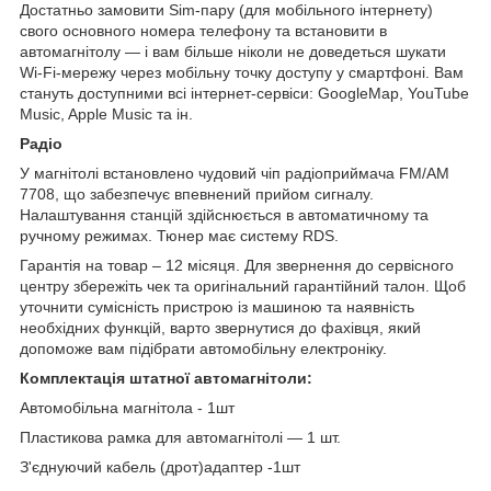
Достатньо замовити Sim-пару (для мобільного інтернету)
свого основного номера телефону та встановити в
автомагнітолу — і вам більше ніколи не доведеться шукати
Wi-Fi-мережу через мобільну точку доступу у смартфоні. Вам
стануть доступними всі інтернет-сервіси: GoogleMap, YouTube
Music, Apple Music та ін.
Радіо
У магнітолі встановлено чудовий чіп радіоприймача FM/AM
7708, що забезпечує впевнений прийом сигналу.
Налаштування станцій здійснюється в автоматичному та
ручному режимах. Тюнер має систему RDS.
Гарантія на товар – 12 місяця. Для звернення до сервісного
центру збережіть чек та оригінальний гарантійний талон. Щоб
уточнити сумісність пристрою із машиною та наявність
необхідних функцій, варто звернутися до фахівця, який
допоможе вам підібрати автомобільну електроніку.
Комплектація штатної автомагнітоли:
Автомобільна магнітола - 1шт
Пластикова рамка для автомагнітолі — 1 шт.
З'єднуючий кабель (дрот)адаптер -1шт