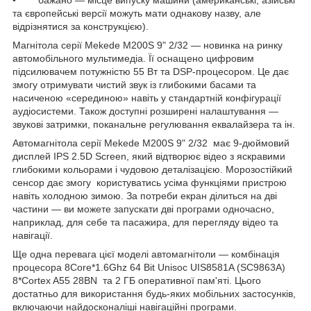
• бажано — місце випуску машини (американські, азійські
та європейські версії можуть мати однакову назву, але
відрізнятися за конструкцією).
Магнітола серії Mekede M200S 9" 2/32 — новинка на ринку
автомобільного мультимедіа. Її оснащено цифровим
підсилювачем потужністю 55 Вт та DSP-процесором. Це дає
змогу отримувати чистий звук із глибокими басами та
насиченою «серединою» навіть у стандартній конфігурації
аудіосистеми. Також доступні розширені налаштування —
звукові затримки, поканальне регулювання еквалайзера та ін.
Автомагнітола серії Mekede M200S 9" 2/32 має 9-дюймовий
дисплей IPS 2.5D Screen, який відтворює відео з яскравими
глибокими кольорами і чудовою деталізацією. Морозостійкий
сенсор дає змогу користуватись усіма функціями пристрою
навіть холодною зимою. За потреби екран ділиться на дві
частини — ви можете запускати дві програми одночасно,
наприклад, для себе та пасажира, для перегляду відео та
навігації.
Ще одна перевага цієї моделі автомагнітоли — комбінація
процесора 8Core*1.6Ghz 64 Bit Unisoc UIS8581A (SC9863A)
8*Cortex A55 28BN та 2 ГБ оперативної пам'яті. Цього
достатньо для використання будь-яких мобільних застосунків,
включаючи найдосконаліші навігаційні програми.