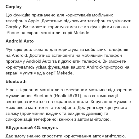
Carplay
Цю функцію призначено для користувачів мобільних
телефонів Apple. Достатньо підключити телефон та увімкнути
Carplay. Ви зможете користуватися всіма функціями вашого
iPhone на екрані магнітоли серії Mekede.
Android Auto
Функцію реалізовано для користувачів мобільних телефонів
на Android. Достатньо встановити на мобільний телефон
програму Android Auto та підключити телефон. Ви зможете
користуватись усіма функціями вашого Android-пристрою на
екрані мультимедіа серії Mekede.
Bluetooth
У разі з'єднання магнітоли з телефоном можливе відтворення
музики через Bluetooth (Realtek8761), назва композиції
відтворюватиметься на екрані магнітоли. Керування музикою
можливе з магнітоли та телефона. Доступні функції гучного
зв'язку (приймання вхідних та вихідних дзвінків) та
синхронізації телефонної книжки з автомагнітолою.
Вбудований 4G-модуль
Дає змогу значно спростити користування автомагнітолою.