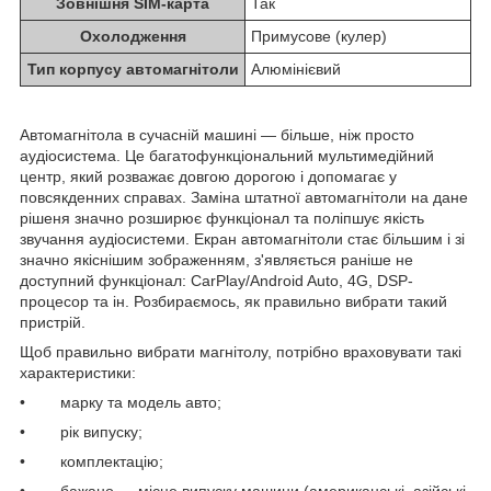
Зовнішня SIM-карта
Так
Охолодження
Примусове (кулер)
Тип корпусу автомагнітоли
Алюмінієвий
Автомагнітола в сучасній машині — більше, ніж просто
аудіосистема. Це багатофункціональний мультимедійний
центр, який розважає довгою дорогою і допомагає у
повсякденних справах. Заміна штатної автомагнітоли на дане
рішеня значно розширює функціонал та поліпшує якість
звучання аудіосистеми. Екран автомагнітоли стає більшим і зі
значно якіснішим зображенням, з'являється раніше не
доступний функціонал: CarPlay/Android Auto, 4G, DSP-
процесор та ін. Розбираємось, як правильно вибрати такий
пристрій.
Щоб правильно вибрати магнітолу, потрібно враховувати такі
характеристики:
• марку та модель авто;
• рік випуску;
• комплектацію;