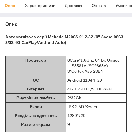
Опис
Характеристики
Доставка
Оплата
Умови п
Опис
Автомагнітола серії Mekede M200S 9" 2/32 (9" 8core 9863
2/32 4G CarPlay/Android Auto)
Процесор
8Core*1.6Ghz 64 Bit Unisoc
UIS8581A (SC9863A)
8*Cortex A55 28BN
ОС
Android 11 API=29
Інтернет
4G + 2.4ГГц/5ГГц Wi-Fi
Внутрішня пам'ять
2/32Gb
Екран
IPS 2.5D Screen
Роздільна здатність
1280*720
Розмір екрана
9"