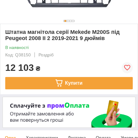
Штатна магнітола серії Mekede M200S під
Peugeot 2008 II 2 2019-2021 9 дюймів
В наявності
Код: Q38150
Роздріб
12 103
₴
Купити
Опис
Характеристики
Доставка
Оплата
Умови п