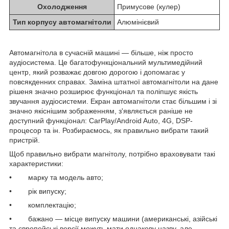
Охолодження
Примусове (кулер)
Тип корпусу автомагнітоли
Алюмінієвий
Автомагнітола в сучасній машині — більше, ніж просто
аудіосистема. Це багатофункціональний мультимедійний
центр, який розважає довгою дорогою і допомагає у
повсякденних справах. Заміна штатної автомагнітоли на дане
рішеня значно розширює функціонал та поліпшує якість
звучання аудіосистеми. Екран автомагнітоли стає більшим і зі
значно якіснішим зображенням, з'являється раніше не
доступний функціонал: CarPlay/Android Auto, 4G, DSP-
процесор та ін. Розбираємось, як правильно вибрати такий
пристрій.
Щоб правильно вибрати магнітолу, потрібно враховувати такі
характеристики:
• марку та модель авто;
• рік випуску;
• комплектацію;
• бажано — місце випуску машини (американські, азійські
та європейські версії можуть мати однакову назву, але