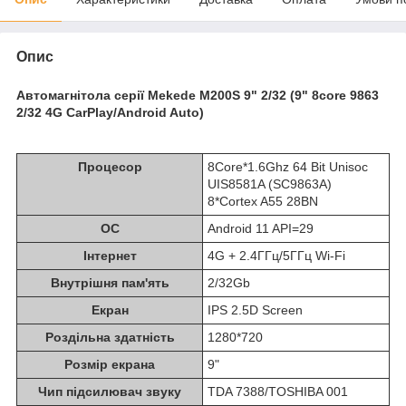
Опис
Автомагнітола серії Mekede M200S 9" 2/32 (9" 8core 9863
2/32 4G CarPlay/Android Auto)
Процесор
8Core*1.6Ghz 64 Bit Unisoc
UIS8581A (SC9863A)
8*Cortex A55 28BN
ОС
Android 11 API=29
Інтернет
4G + 2.4ГГц/5ГГц Wi-Fi
Внутрішня пам'ять
2/32Gb
Екран
IPS 2.5D Screen
Роздільна здатність
1280*720
Розмір екрана
9"
Чип підсилювач звуку
TDA 7388/TOSHIBA 001