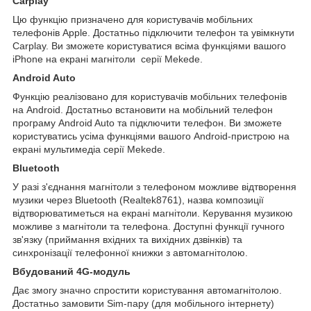
Carplay
Цю функцію призначено для користувачів мобільних
телефонів Apple. Достатньо підключити телефон та увімкнути
Carplay. Ви зможете користуватися всіма функціями вашого
iPhone на екрані магнітоли серії Mekede.
Android Auto
Функцію реалізовано для користувачів мобільних телефонів
на Android. Достатньо встановити на мобільний телефон
програму Android Auto та підключити телефон. Ви зможете
користуватись усіма функціями вашого Android-пристрою на
екрані мультимедіа серії Mekede.
Bluetooth
У разі з'єднання магнітоли з телефоном можливе відтворення
музики через Bluetooth (Realtek8761), назва композиції
відтворюватиметься на екрані магнітоли. Керування музикою
можливе з магнітоли та телефона. Доступні функції гучного
зв'язку (приймання вхідних та вихідних дзвінків) та
синхронізації телефонної книжки з автомагнітолою.
Вбудований 4G-модуль
Дає змогу значно спростити користування автомагнітолою.
Достатньо замовити Sim-пару (для мобільного інтернету)