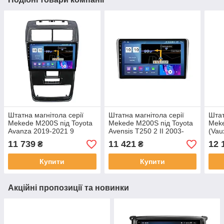
Штатна магнітола серії
Штатна магнітола серії
Штат
Mekede M200S під Toyota
Mekede M200S під Toyota
Meke
Avanza 2019-2021 9
Avensis T250 2 II 2003-
(Vau
дюймів
2008 (F1) 9 дюймів
2019
11 739
11 421
12 
₴
₴
2021
Купити
Купити
Акційні пропозиції та новинки