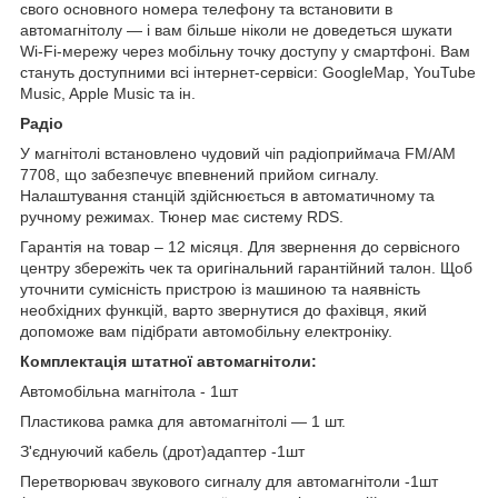
свого основного номера телефону та встановити в
автомагнітолу — і вам більше ніколи не доведеться шукати
Wi-Fi-мережу через мобільну точку доступу у смартфоні. Вам
стануть доступними всі інтернет-сервіси: GoogleMap, YouTube
Music, Apple Music та ін.
Радіо
У магнітолі встановлено чудовий чіп радіоприймача FM/AM
7708, що забезпечує впевнений прийом сигналу.
Налаштування станцій здійснюється в автоматичному та
ручному режимах. Тюнер має систему RDS.
Гарантія на товар – 12 місяця. Для звернення до сервісного
центру збережіть чек та оригінальний гарантійний талон. Щоб
уточнити сумісність пристрою із машиною та наявність
необхідних функцій, варто звернутися до фахівця, який
допоможе вам підібрати автомобільну електроніку.
Комплектація штатної автомагнітоли:
Автомобільна магнітола - 1шт
Пластикова рамка для автомагнітолі — 1 шт.
З'єднуючий кабель (дрот)адаптер -1шт
Перетворювач звукового сигналу для автомагнітоли -1шт