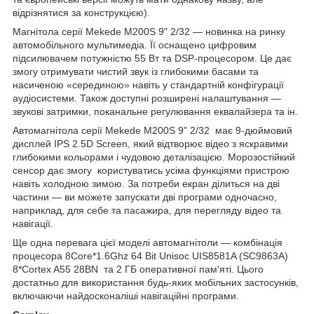
відрізнятися за конструкцією).
Магнітола серії Mekede M200S 9" 2/32 — новинка на ринку
автомобільного мультимедіа. Її оснащено цифровим
підсилювачем потужністю 55 Вт та DSP-процесором. Це дає
змогу отримувати чистий звук із глибокими басами та
насиченою «серединою» навіть у стандартній конфігурації
аудіосистеми. Також доступні розширені налаштування —
звукові затримки, поканальне регулювання еквалайзера та ін.
Автомагнітола серії Mekede M200S 9" 2/32 має 9-дюймовий
дисплей IPS 2.5D Screen, який відтворює відео з яскравими
глибокими кольорами і чудовою деталізацією. Морозостійкий
сенсор дає змогу користуватись усіма функціями пристрою
навіть холодною зимою. За потреби екран ділиться на дві
частини — ви можете запускати дві програми одночасно,
наприклад, для себе та пасажира, для перегляду відео та
навігації.
Ще одна перевага цієї моделі автомагнітоли — комбінація
процесора 8Core*1.6Ghz 64 Bit Unisoc UIS8581A (SC9863A)
8*Cortex A55 28BN та 2 ГБ оперативної пам'яті. Цього
достатньо для використання будь-яких мобільних застосунків,
включаючи найдосконаліші навігаційні програми.