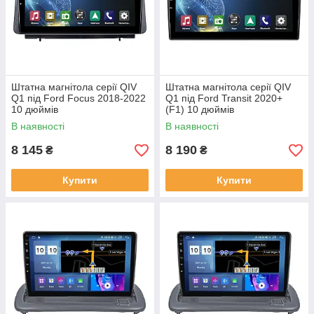
Штатна магнітола серії QIV
Штатна магнітола серії QIV
Q1 під Ford Focus 2018-2022
Q1 під Ford Transit 2020+
10 дюймів
(F1) 10 дюймів
В наявності
В наявності
8 145
8 190
₴
₴
Купити
Купити