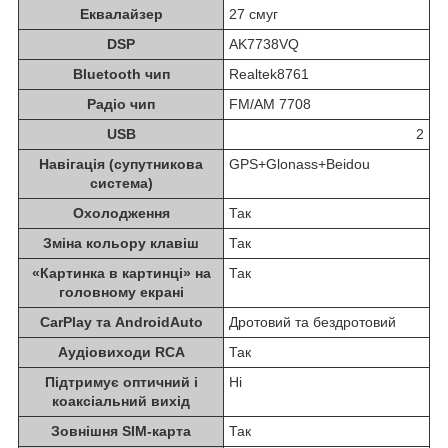
Еквалайзер
27 смуг
DSP
AK7738VQ
Bluetooth чип
Realtek8761
Радіо чип
FM/AM 7708
USB
2
Навігація (супутникова
GPS+Glonass+Beidou
система)
Охолодження
Так
Зміна кольору клавіш
Так
«Картинка в картинці» на
Так
головному екрані
CarPlay та AndroidAuto
Дротовий та бездротовий
Аудіовиходи RCA
Так
Підтримує оптичний і
Ні
коаксіальний вихід
Зовнішня SIM-карта
Так