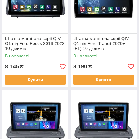
Штатна магнітола серії QIV
Штатна магнітола серії QIV
Q1 під Ford Focus 2018-2022
Q1 під Ford Transit 2020+
10 дюймів
(F1) 10 дюймів
В наявності
В наявності
8 145
8 190
₴
₴
Купити
Купити