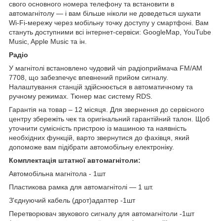
свого основного номера телефону та встановити в
автомагнітолу — і вам більше ніколи не доведеться шукати
Wi-Fi-мережу через мобільну точку доступу у смартфоні. Вам
стануть доступними всі інтернет-сервіси: GoogleMap, YouTube
Music, Apple Music та ін.
Радіо
У магнітолі встановлено чудовий чіп радіоприймача FM/AM
7708, що забезпечує впевнений прийом сигналу.
Налаштування станцій здійснюється в автоматичному та
ручному режимах. Тюнер має систему RDS.
Гарантія на товар – 12 місяця. Для звернення до сервісного
центру збережіть чек та оригінальний гарантійний талон. Щоб
уточнити сумісність пристрою із машиною та наявність
необхідних функцій, варто звернутися до фахівця, який
допоможе вам підібрати автомобільну електроніку.
Комплектація штатної автомагнітоли:
Автомобільна магнітола - 1шт
Пластикова рамка для автомагнітолі — 1 шт.
З'єднуючий кабель (дрот)адаптер -1шт
Перетворювач звукового сигналу для автомагнітоли -1шт