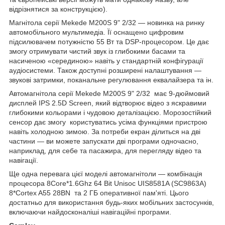
відрізнятися за конструкцією).
Магнітола серії Mekede M200S 9" 2/32 — новинка на ринку
автомобільного мультимедіа. Її оснащено цифровим
підсилювачем потужністю 55 Вт та DSP-процесором. Це дає
змогу отримувати чистий звук із глибокими басами та
насиченою «серединою» навіть у стандартній конфігурації
аудіосистеми. Також доступні розширені налаштування —
звукові затримки, поканальне регулювання еквалайзера та ін.
Автомагнітола серії Mekede M200S 9" 2/32 має 9-дюймовий
дисплей IPS 2.5D Screen, який відтворює відео з яскравими
глибокими кольорами і чудовою деталізацією. Морозостійкий
сенсор дає змогу користуватись усіма функціями пристрою
навіть холодною зимою. За потреби екран ділиться на дві
частини — ви можете запускати дві програми одночасно,
наприклад, для себе та пасажира, для перегляду відео та
навігації.
Ще одна перевага цієї моделі автомагнітоли — комбінація
процесора 8Core*1.6Ghz 64 Bit Unisoc UIS8581A (SC9863A)
8*Cortex A55 28BN та 2 ГБ оперативної пам'яті. Цього
достатньо для використання будь-яких мобільних застосунків,
включаючи найдосконаліші навігаційні програми.