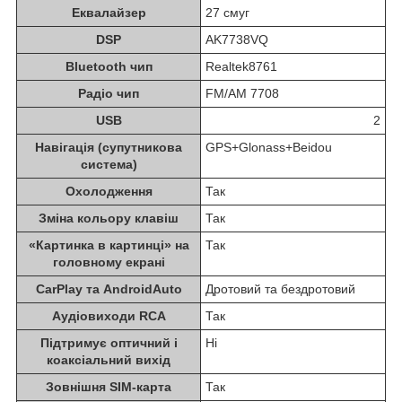
Еквалайзер
27 смуг
DSP
AK7738VQ
Bluetooth чип
Realtek8761
Радіо чип
FM/AM 7708
USB
2
Навігація (супутникова
GPS+Glonass+Beidou
система)
Охолодження
Так
Зміна кольору клавіш
Так
«Картинка в картинці» на
Так
головному екрані
CarPlay та AndroidAuto
Дротовий та бездротовий
Аудіовиходи RCA
Так
Підтримує оптичний і
Ні
коаксіальний вихід
Зовнішня SIM-карта
Так