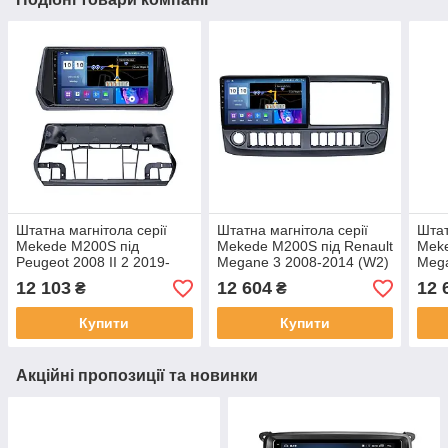
Штатна магнітола серії
Штатна магнітола серії
Штат
Mekede M200S під
Mekede M200S під Renault
Meke
Peugeot 2008 II 2 2019-
Megane 3 2008-2014 (W2)
Mega
2021 9 дюймів
9 дюймів
9 дю
12 103
12 604
12 
₴
₴
Купити
Купити
Акційні пропозиції та новинки