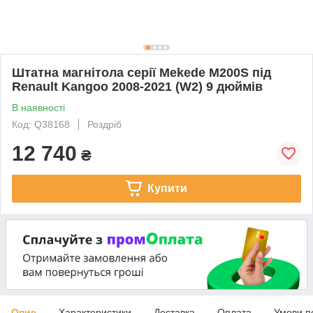
Штатна магнітола серії Mekede M200S під
Renault Kangoo 2008-2021 (W2) 9 дюймів
В наявності
Код: Q38168
Роздріб
12 740
₴
Купити
Опис
Характеристики
Доставка
Оплата
Умови п