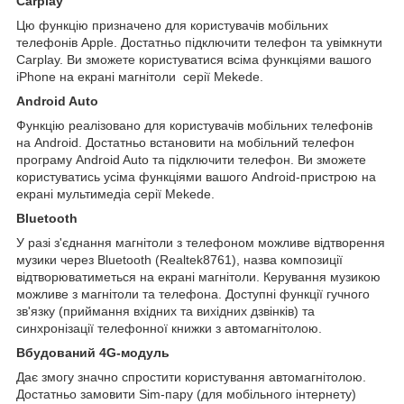
Carplay
Цю функцію призначено для користувачів мобільних
телефонів Apple. Достатньо підключити телефон та увімкнути
Carplay. Ви зможете користуватися всіма функціями вашого
iPhone на екрані магнітоли серії Mekede.
Android Auto
Функцію реалізовано для користувачів мобільних телефонів
на Android. Достатньо встановити на мобільний телефон
програму Android Auto та підключити телефон. Ви зможете
користуватись усіма функціями вашого Android-пристрою на
екрані мультимедіа серії Mekede.
Bluetooth
У разі з'єднання магнітоли з телефоном можливе відтворення
музики через Bluetooth (Realtek8761), назва композиції
відтворюватиметься на екрані магнітоли. Керування музикою
можливе з магнітоли та телефона. Доступні функції гучного
зв'язку (приймання вхідних та вихідних дзвінків) та
синхронізації телефонної книжки з автомагнітолою.
Вбудований 4G-модуль
Дає змогу значно спростити користування автомагнітолою.
Достатньо замовити Sim-пару (для мобільного інтернету)