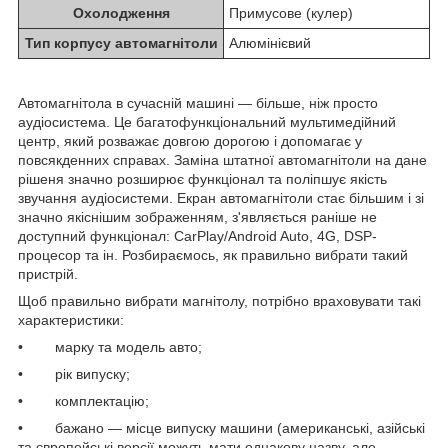
Охолодження
Примусове (кулер)
Тип корпусу автомагнітоли
Алюмінієвий
Автомагнітола в сучасній машині — більше, ніж просто
аудіосистема. Це багатофункціональний мультимедійний
центр, який розважає довгою дорогою і допомагає у
повсякденних справах. Заміна штатної автомагнітоли на дане
рішеня значно розширює функціонал та поліпшує якість
звучання аудіосистеми. Екран автомагнітоли стає більшим і зі
значно якіснішим зображенням, з'являється раніше не
доступний функціонал: CarPlay/Android Auto, 4G, DSP-
процесор та ін. Розбираємось, як правильно вибрати такий
пристрій.
Щоб правильно вибрати магнітолу, потрібно враховувати такі
характеристики:
• марку та модель авто;
• рік випуску;
• комплектацію;
• бажано — місце випуску машини (американські, азійські
та європейські версії можуть мати однакову назву, але