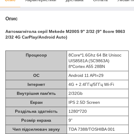
Опис
Автомагнітола серії Mekede M200S 9" 2/32 (9" 8core 9863
2/32 4G CarPlay/Android Auto)
Процесор
8Core*1.6Ghz 64 Bit Unisoc
UIS8581A (SC9863A)
8*Cortex A55 28BN
ОС
Android 11 API=29
Інтернет
4G + 2.4ГГц/5ГГц Wi-Fi
Внутрішня пам'ять
2/32Gb
Екран
IPS 2.5D Screen
Роздільна здатність
1280*720
Розмір екрана
9"
Чип підсилювач звуку
TDA 7388/TOSHIBA 001