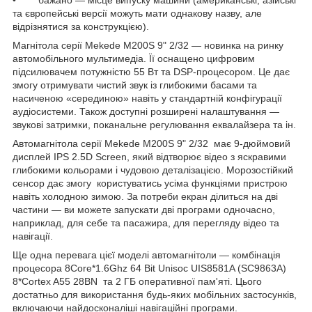
• бажано — місце випуску машини (американські, азійські
та європейські версії можуть мати однакову назву, але
відрізнятися за конструкцією).
Магнітола серії Mekede M200S 9" 2/32 — новинка на ринку
автомобільного мультимедіа. Її оснащено цифровим
підсилювачем потужністю 55 Вт та DSP-процесором. Це дає
змогу отримувати чистий звук із глибокими басами та
насиченою «серединою» навіть у стандартній конфігурації
аудіосистеми. Також доступні розширені налаштування —
звукові затримки, поканальне регулювання еквалайзера та ін.
Автомагнітола серії Mekede M200S 9" 2/32 має 9-дюймовий
дисплей IPS 2.5D Screen, який відтворює відео з яскравими
глибокими кольорами і чудовою деталізацією. Морозостійкий
сенсор дає змогу користуватись усіма функціями пристрою
навіть холодною зимою. За потреби екран ділиться на дві
частини — ви можете запускати дві програми одночасно,
наприклад, для себе та пасажира, для перегляду відео та
навігації.
Ще одна перевага цієї моделі автомагнітоли — комбінація
процесора 8Core*1.6Ghz 64 Bit Unisoc UIS8581A (SC9863A)
8*Cortex A55 28BN та 2 ГБ оперативної пам'яті. Цього
достатньо для використання будь-яких мобільних застосунків,
включаючи найдосконаліші навігаційні програми.