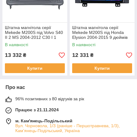
Штатна магнітола серії
Штатна магнітола серії
Mekede M200S під Volvo S40
Mekede M200S під Honda
II 2 MS 2004-2012 C30 I 1
Elysion 2004-2015 9 дюймів
2006-2013 C70 II 2 2005-2013
В наявності
В наявності
(W2)
13 332
12 331
₴
₴
Купити
Купити
Про нас
96% позитивних з 80 відгуків за рік
Працює з 21.11.2024
м. Кам'янець-Подільський
Вул. Чорновола, 1/3 (раніше - Першотравнева, 1/3),
Кам'янець-Подільський, Україна