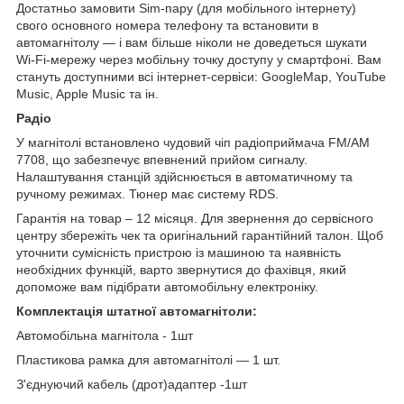
Достатньо замовити Sim-пару (для мобільного інтернету)
свого основного номера телефону та встановити в
автомагнітолу — і вам більше ніколи не доведеться шукати
Wi-Fi-мережу через мобільну точку доступу у смартфоні. Вам
стануть доступними всі інтернет-сервіси: GoogleMap, YouTube
Music, Apple Music та ін.
Радіо
У магнітолі встановлено чудовий чіп радіоприймача FM/AM
7708, що забезпечує впевнений прийом сигналу.
Налаштування станцій здійснюється в автоматичному та
ручному режимах. Тюнер має систему RDS.
Гарантія на товар – 12 місяця. Для звернення до сервісного
центру збережіть чек та оригінальний гарантійний талон. Щоб
уточнити сумісність пристрою із машиною та наявність
необхідних функцій, варто звернутися до фахівця, який
допоможе вам підібрати автомобільну електроніку.
Комплектація штатної автомагнітоли:
Автомобільна магнітола - 1шт
Пластикова рамка для автомагнітолі — 1 шт.
З'єднуючий кабель (дрот)адаптер -1шт