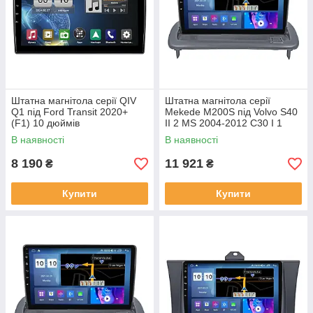
Штатна магнітола серії QIV
Штатна магнітола серії
Q1 під Ford Transit 2020+
Mekede M200S під Volvo S40
(F1) 10 дюймів
II 2 MS 2004-2012 C30 I 1
2006-2013 C70 II 2 2005-2013
В наявності
В наявності
(W1)
8 190
11 921
₴
₴
Купити
Купити