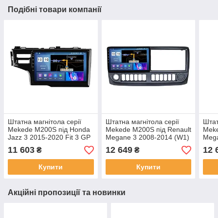
Подібні товари компанії
Штатна магнітола серії
Штатна магнітола серії
Штат
Mekede M200S під Honda
Mekede M200S під Renault
Meke
Jazz 3 2015-2020 Fit 3 GP
Megane 3 2008-2014 (W1)
Mega
GK 2013-2020 (F2) (W1) 9
9 дюймів
9 дю
11 603
12 649
12 
₴
₴
дюймів
Купити
Купити
Акційні пропозиції та новинки