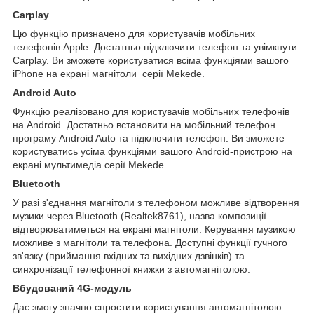
Carplay
Цю функцію призначено для користувачів мобільних
телефонів Apple. Достатньо підключити телефон та увімкнути
Carplay. Ви зможете користуватися всіма функціями вашого
iPhone на екрані магнітоли серії Mekede.
Android Auto
Функцію реалізовано для користувачів мобільних телефонів
на Android. Достатньо встановити на мобільний телефон
програму Android Auto та підключити телефон. Ви зможете
користуватись усіма функціями вашого Android-пристрою на
екрані мультимедіа серії Mekede.
Bluetooth
У разі з'єднання магнітоли з телефоном можливе відтворення
музики через Bluetooth (Realtek8761), назва композиції
відтворюватиметься на екрані магнітоли. Керування музикою
можливе з магнітоли та телефона. Доступні функції гучного
зв'язку (приймання вхідних та вихідних дзвінків) та
синхронізації телефонної книжки з автомагнітолою.
Вбудований 4G-модуль
Дає змогу значно спростити користування автомагнітолою.