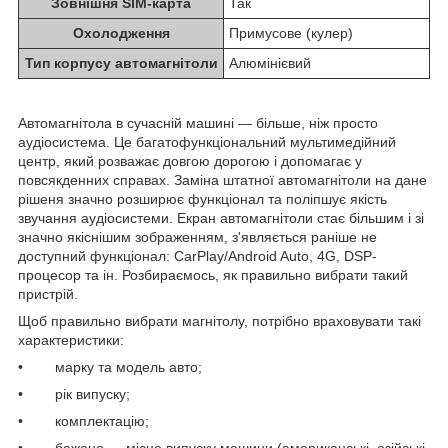
Зовнішня SIM-карта
Так
Охолодження
Примусове (кулер)
Тип корпусу автомагнітоли
Алюмінієвий
Автомагнітола в сучасній машині — більше, ніж просто
аудіосистема. Це багатофункціональний мультимедійний
центр, який розважає довгою дорогою і допомагає у
повсякденних справах. Заміна штатної автомагнітоли на дане
рішеня значно розширює функціонал та поліпшує якість
звучання аудіосистеми. Екран автомагнітоли стає більшим і зі
значно якіснішим зображенням, з'являється раніше не
доступний функціонал: CarPlay/Android Auto, 4G, DSP-
процесор та ін. Розбираємось, як правильно вибрати такий
пристрій.
Щоб правильно вибрати магнітолу, потрібно враховувати такі
характеристики:
• марку та модель авто;
• рік випуску;
• комплектацію;