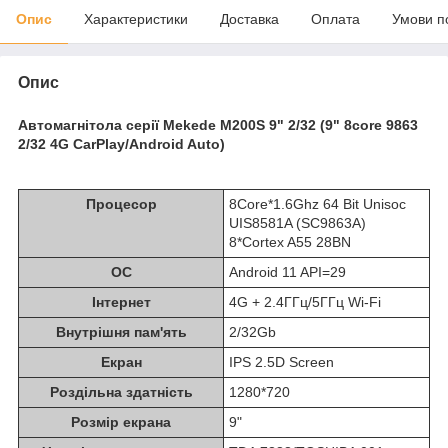
Опис
Характеристики
Доставка
Оплата
Умови п
Опис
Автомагнітола серії Mekede M200S 9" 2/32 (9" 8core 9863
2/32 4G CarPlay/Android Auto)
Процесор
8Core*1.6Ghz 64 Bit Unisoc
UIS8581A (SC9863A)
8*Cortex A55 28BN
ОС
Android 11 API=29
Інтернет
4G + 2.4ГГц/5ГГц Wi-Fi
Внутрішня пам'ять
2/32Gb
Екран
IPS 2.5D Screen
Роздільна здатність
1280*720
Розмір екрана
9"