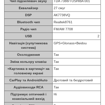
Чип підсилювач звуку
TDA 7388/TOSHIBA 001
Еквалайзер
27 смуг
DSP
AK7738VQ
Bluetooth чип
Realtek8761
Радіо чип
FM/AM 7708
USB
2
Навігація (супутникова
GPS+Glonass+Beidou
система)
Охолодження
Так
Зміна кольору клавіш
Так
«Картинка в картинці» на
Так
головному екрані
CarPlay та AndroidAuto
Дротовий та бездротовий
Аудіовиходи RCA
Так
Підтримує оптичний і
Ні
коаксіальний вихід