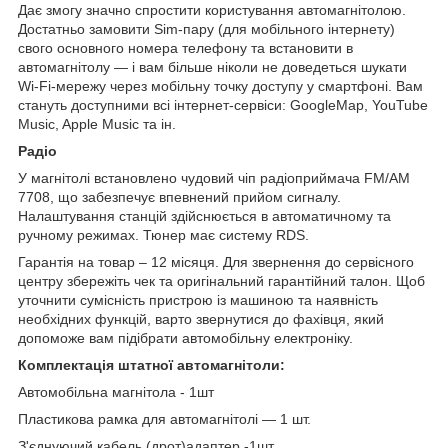
Дає змогу значно спростити користування автомагнітолою.
Достатньо замовити Sim-пару (для мобільного інтернету)
свого основного номера телефону та встановити в
автомагнітолу — і вам більше ніколи не доведеться шукати
Wi-Fi-мережу через мобільну точку доступу у смартфоні. Вам
стануть доступними всі інтернет-сервіси: GoogleMap, YouTube
Music, Apple Music та ін.
Радіо
У магнітолі встановлено чудовий чіп радіоприймача FM/AM
7708, що забезпечує впевнений прийом сигналу.
Налаштування станцій здійснюється в автоматичному та
ручному режимах. Тюнер має систему RDS.
Гарантія на товар – 12 місяця. Для звернення до сервісного
центру збережіть чек та оригінальний гарантійний талон. Щоб
уточнити сумісність пристрою із машиною та наявність
необхідних функцій, варто звернутися до фахівця, який
допоможе вам підібрати автомобільну електроніку.
Комплектація штатної автомагнітоли:
Автомобільна магнітола - 1шт
Пластикова рамка для автомагнітолі — 1 шт.
З'єднуючий кабель (дрот)адаптер -1шт