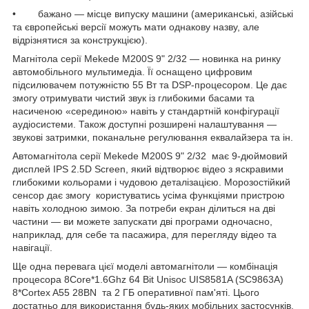
• бажано — місце випуску машини (американські, азійські
та європейські версії можуть мати однакову назву, але
відрізнятися за конструкцією).
Магнітола серії Mekede M200S 9" 2/32 — новинка на ринку
автомобільного мультимедіа. Її оснащено цифровим
підсилювачем потужністю 55 Вт та DSP-процесором. Це дає
змогу отримувати чистий звук із глибокими басами та
насиченою «серединою» навіть у стандартній конфігурації
аудіосистеми. Також доступні розширені налаштування —
звукові затримки, поканальне регулювання еквалайзера та ін.
Автомагнітола серії Mekede M200S 9" 2/32 має 9-дюймовий
дисплей IPS 2.5D Screen, який відтворює відео з яскравими
глибокими кольорами і чудовою деталізацією. Морозостійкий
сенсор дає змогу користуватись усіма функціями пристрою
навіть холодною зимою. За потреби екран ділиться на дві
частини — ви можете запускати дві програми одночасно,
наприклад, для себе та пасажира, для перегляду відео та
навігації.
Ще одна перевага цієї моделі автомагнітоли — комбінація
процесора 8Core*1.6Ghz 64 Bit Unisoc UIS8581A (SC9863A)
8*Cortex A55 28BN та 2 ГБ оперативної пам'яті. Цього
достатньо для використання будь-яких мобільних застосунків,