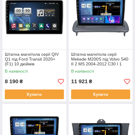
Штатна магнітола серії QIV
Штатна магнітола серії
Q1 під Ford Transit 2020+
Mekede M200S під Volvo S40
(F1) 10 дюймів
II 2 MS 2004-2012 C30 I 1
2006-2013 C70 II 2 2005-2013
В наявності
В наявності
(W1)
8 190
11 921
₴
₴
Купити
Купити