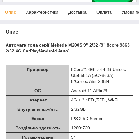
Опис
Характеристики
Доставка
Оплата
Умови п
Опис
Автомагнітола серії Mekede M200S 9" 2/32 (9" 8core 9863
2/32 4G CarPlay/Android Auto)
Процесор
8Core*1.6Ghz 64 Bit Unisoc
UIS8581A (SC9863A)
8*Cortex A55 28BN
ОС
Android 11 API=29
Інтернет
4G + 2.4ГГц/5ГГц Wi-Fi
Внутрішня пам'ять
2/32Gb
Екран
IPS 2.5D Screen
Роздільна здатність
1280*720
Розмір екрана
9"