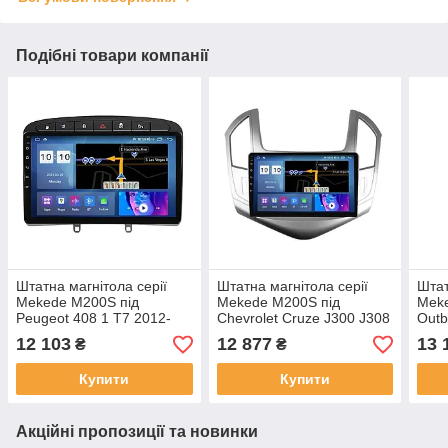
Подібні товари компанії
Штатна магнітола серії
Штатна магнітола серії
Штат
Mekede M200S під
Mekede M200S під
Meke
Peugeot 408 1 T7 2012-
Chevrolet Cruze J300 J308
Outb
2020 For Peugeot 308
2012-2015 (W2) 9 дюймів
Lega
12 103
12 877
13 
₴
₴
2007-2015 (F2) 9 дюймів
9 дю
Купити
Купити
Акційні пропозиції та новинки