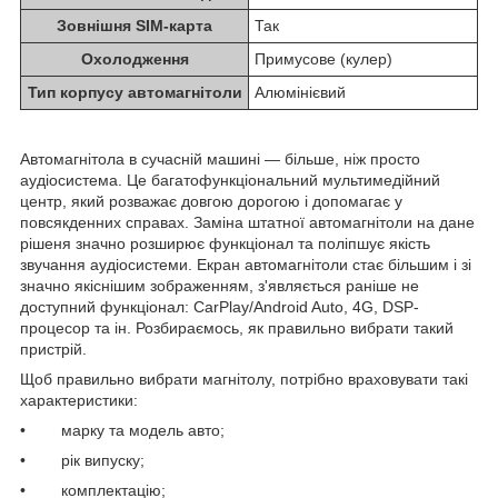
Зовнішня SIM-карта
Так
Охолодження
Примусове (кулер)
Тип корпусу автомагнітоли
Алюмінієвий
Автомагнітола в сучасній машині — більше, ніж просто
аудіосистема. Це багатофункціональний мультимедійний
центр, який розважає довгою дорогою і допомагає у
повсякденних справах. Заміна штатної автомагнітоли на дане
рішеня значно розширює функціонал та поліпшує якість
звучання аудіосистеми. Екран автомагнітоли стає більшим і зі
значно якіснішим зображенням, з'являється раніше не
доступний функціонал: CarPlay/Android Auto, 4G, DSP-
процесор та ін. Розбираємось, як правильно вибрати такий
пристрій.
Щоб правильно вибрати магнітолу, потрібно враховувати такі
характеристики:
• марку та модель авто;
• рік випуску;
• комплектацію;