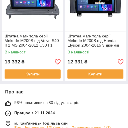
Штатна магнітола серії
Штатна магнітола серії
Mekede M200S під Volvo S40
Mekede M200S під Honda
II 2 MS 2004-2012 C30 I 1
Elysion 2004-2015 9 дюймів
2006-2013 C70 II 2 2005-2013
В наявності
В наявності
(W2)
13 332
12 331
₴
₴
Купити
Купити
Про нас
96% позитивних з 80 відгуків за рік
Працює з 21.11.2024
м. Кам'янець-Подільський
Вул. Чорновола, 1/3 (раніше - Першотравнева, 1/3),