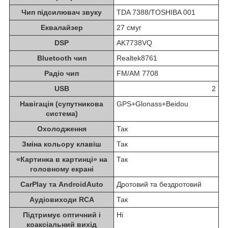
Чип підсилювач звуку
TDA 7388/TOSHIBA 001
Еквалайзер
27 смуг
DSP
AK7738VQ
Bluetooth чип
Realtek8761
Радіо чип
FM/AM 7708
USB
2
Навігація (супутникова
GPS+Glonass+Beidou
система)
Охолодження
Так
Зміна кольору клавіш
Так
«Картинка в картинці» на
Так
головному екрані
CarPlay та AndroidAuto
Дротовий та бездротовий
Аудіовиходи RCA
Так
Підтримує оптичний і
Ні
коаксіальний вихід