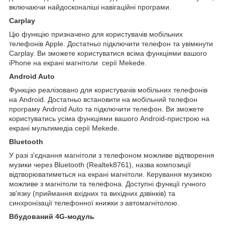
включаючи найдосконаліші навігаційні програми.
Carplay
Цю функцію призначено для користувачів мобільних
телефонів Apple. Достатньо підключити телефон та увімкнути
Carplay. Ви зможете користуватися всіма функціями вашого
iPhone на екрані магнітоли серії Mekede.
Android Auto
Функцію реалізовано для користувачів мобільних телефонів
на Android. Достатньо встановити на мобільний телефон
програму Android Auto та підключити телефон. Ви зможете
користуватись усіма функціями вашого Android-пристрою на
екрані мультимедіа серії Mekede.
Bluetooth
У разі з'єднання магнітоли з телефоном можливе відтворення
музики через Bluetooth (Realtek8761), назва композиції
відтворюватиметься на екрані магнітоли. Керування музикою
можливе з магнітоли та телефона. Доступні функції гучного
зв'язку (приймання вхідних та вихідних дзвінків) та
синхронізації телефонної книжки з автомагнітолою.
Вбудований 4G-модуль