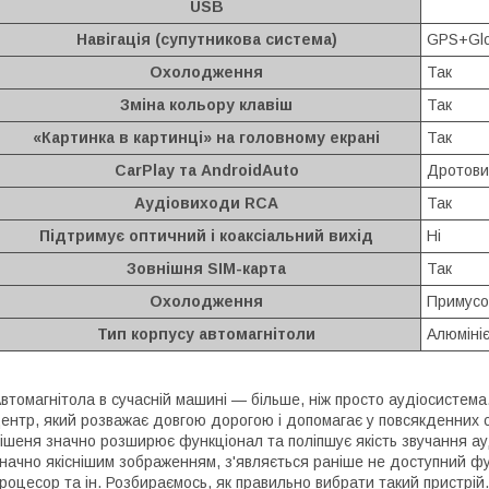
USB
Навігація (супутникова система)
GPS+Glo
Охолодження
Так
Зміна кольору клавіш
Так
«Картинка в картинці» на головному екрані
Так
CarPlay та AndroidAuto
Дротови
Аудіовиходи RCA
Так
Підтримує оптичний і коаксіальний вихід
Ні
Зовнішня SIM-карта
Так
Охолодження
Примусо
Тип корпусу автомагнітоли
Алюміні
втомагнітола в сучасній машині — більше, ніж просто аудіосистем
ентр, який розважає довгою дорогою і допомагає у повсякденних с
ішеня значно розширює функціонал та поліпшує якість звучання ауд
начно якіснішим зображенням, з'являється раніше не доступний фун
роцесор та ін. Розбираємось, як правильно вибрати такий пристрій.