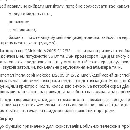
об правильно вибрати магнітолу, потрібно враховувати такі характ
• марку та модель авто;
 рік випуску;
• комплектацію;
 бажано — місце випуску машини (американські, азійські та європ
ідрізнятися за конструкцією).
агнітола серії Mekede M200S 9" 2/32 — новинка на ринку автомоб
ідсилювачем потужністю 55 Вт та DSP-процесором. Це дає змогу от
асиченою «серединою» навіть у стандартній конфігурації аудіоси
 звукові затримки, поканальне регулювання еквалайзера та ін.
втомагнітола серії Mekede M200S 9" 2/32 має 9-дюймовий дисплей 
скравими глибокими кольорами і чудовою деталізацією. Морозості
ункціями пристрою навіть холодною зимою. За потреби екран діли
рограми одночасно, наприклад, для себе та пасажира, для перегляд
е одна перевага цієї моделі автомагнітоли — комбінація процесор
SC9863A) 8*Cortex A55 28BN та 2 ГБ оперативної пам'яті. Цього д
астосунків, включаючи найдосконаліші навігаційні програми.
arplay
ю функцію призначено для користувачів мобільних телефонів Appl