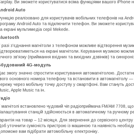
arplay. Ви зможете користуватися всіма функціями вашого iPhone н
ndroid Auto
ункцію реалізовано для користувачів мобільних телефонів на And
рограму Android Auto та підключити телефон. Ви зможете користув
а екрані мультимедіа серії Mekede.
luetooth
 разі з'єднання магнітоли з телефоном можливе відтворення музики
ідтворюватиметься на екрані магнітоли. Керування музикою можлив
учного зв'язку (приймання вхідних та вихідних дзвінків) та синхрон
Вбудований 4G-модуль
ає змогу значно спростити користування автомагнітолою. Достатнь
вого основного номера телефону та встановити в автомагнітолу — і
ережу через мобільну точку доступу у смартфоні. Вам стануть дос
usic, Apple Music та ін.
Радіо
 магнітолі встановлено чудовий чіп радіоприймача FM/AM 7708, що
алаштування станцій здійснюється в автоматичному та ручному р
арантія на товар – 12 місяця. Для звернення до сервісного центру 
об уточнити сумісність пристрою із машиною та наявність необхід
опоможе вам підібрати автомобільну електроніку.