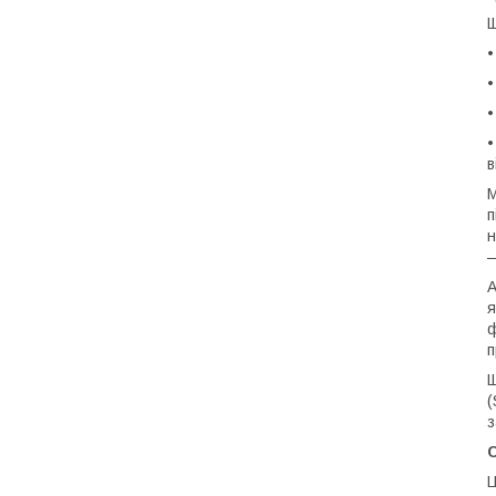
Щ
•
•
в
М
п
н
—
А
я
ф
п
Щ
(
з
C
Ц