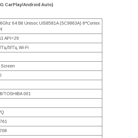
4G CarPlay/Android Auto)
6Ghz 64 Bit Unisoc UIS8581A (SC9863A) 8*Cortex
N
11 API=29
ГГц/5ГГц Wi-Fi
 Screen
0
8/TOSHIBA 001
VQ
8761
708