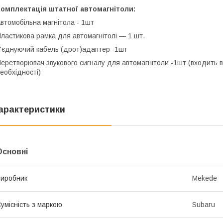
омплектація штатної автомагнітоли:
втомобільна магнітола - 1шт
ластикова рамка для автомагнітолі — 1 шт.
'єднуючий кабель (дрот)адаптер -1шт
еретворювач звукового сигналу для автомагнітоли -1шт (входить в
еобхідності)
арактеристики
Основні
иробник
Mekede
умісність з маркою
Subaru