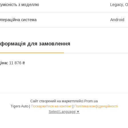
умісність з моделлю
Legacy, 
пераційна система
Android
нформація для замовлення
іна:
11 876 ₴
Сайт створений на маркетплейсі
Prom.ua
Tigers Auto |
Поскаржитися на контент
|
Політика конфіденційності
Select Language
▼