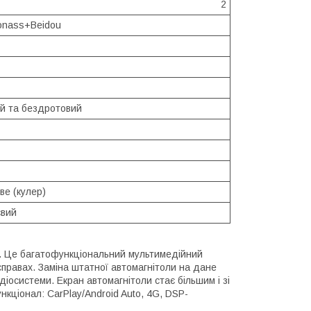
2
nass+Beidou
й та бездротовий
ве (кулер)
євий
а. Це багатофункціональний мультимедійний
правах. Заміна штатної автомагнітоли на дане
іосистеми. Екран автомагнітоли стає більшим і зі
кціонал: CarPlay/Android Auto, 4G, DSP-