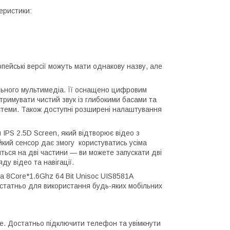
еристики:
ейські версії можуть мати однакову назву, але
ільного мультимедіа. Її оснащено цифровим
римувати чистий звук із глибокими басами та
стеми. Також доступні розширені налаштування
IPS 2.5D Screen, який відтворює відео з
йкий сенсор дає змогу користуватись усіма
ться на дві частини — ви можете запускати дві
у відео та навігації.
а 8Core*1.6Ghz 64 Bit Unisoc UIS8581A
остатньо для використання будь-яких мобільних
e. Достатньо підключити телефон та увімкнути