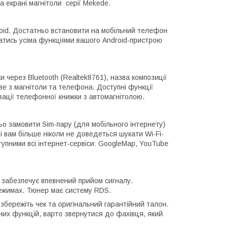
а екрані магнітоли серії Mekede.
roid. Достатньо встановити на мобільний телефон
атись усіма функціями вашого Android-пристрою
 через Bluetooth (Realtek8761), назва композиції
е з магнітоли та телефона. Доступні функції
ізації телефонної книжки з автомагнітолою.
о замовити Sim-пару (для мобільного інтернету)
 вам більше ніколи не доведеться шукати Wi-Fi-
тупними всі інтернет-сервіси: GoogleMap, YouTube
 забезпечує впевнений прийом сигналу.
ежимах. Тюнер має систему RDS.
збережіть чек та оригінальний гарантійний талон.
них функцій, варто звернутися до фахівця, який