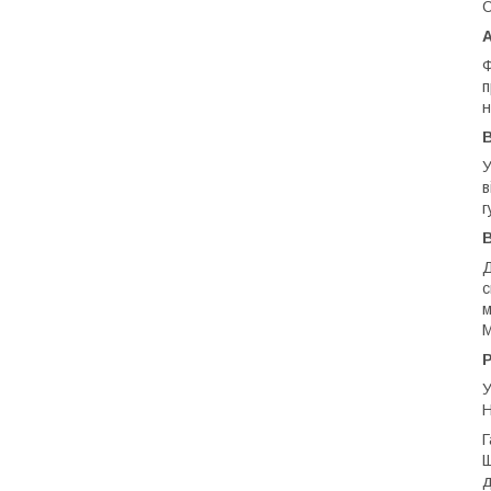
C
A
Ф
п
н
B
У
в
г
Д
с
м
M
У
Н
Г
Щ
д