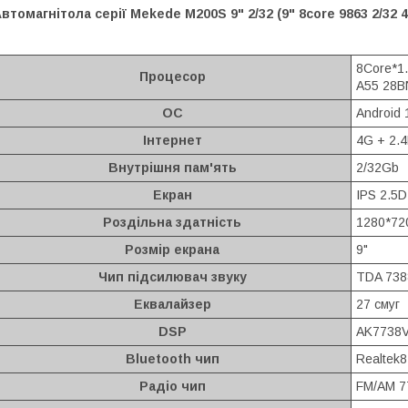
втомагнітола серії Mekede M200S 9" 2/32 (9" 8core 9863 2/32 
8Core*1.
Процесор
A55 28B
ОС
Android 
Інтернет
4G + 2.4
Внутрішня пам'ять
2/32Gb
Екран
IPS 2.5D
Роздільна здатність
1280*72
Розмір екрана
9"
Чип підсилювач звуку
TDA 738
Еквалайзер
27 смуг
DSP
AK7738
Bluetooth чип
Realtek
Радіо чип
FM/AM 7