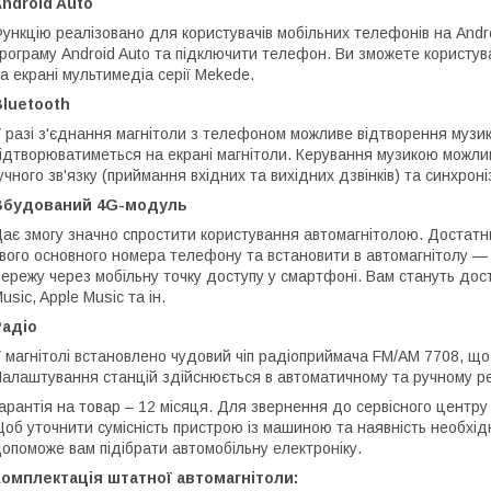
ndroid Auto
ункцію реалізовано для користувачів мобільних телефонів на And
рограму Android Auto та підключити телефон. Ви зможете користув
а екрані мультимедіа серії Mekede.
luetooth
 разі з'єднання магнітоли з телефоном можливе відтворення музики
ідтворюватиметься на екрані магнітоли. Керування музикою можлив
учного зв'язку (приймання вхідних та вихідних дзвінків) та синхрон
Вбудований 4G-модуль
ає змогу значно спростити користування автомагнітолою. Достатнь
вого основного номера телефону та встановити в автомагнітолу — і
ережу через мобільну точку доступу у смартфоні. Вам стануть дос
usic, Apple Music та ін.
Радіо
 магнітолі встановлено чудовий чіп радіоприймача FM/AM 7708, що
алаштування станцій здійснюється в автоматичному та ручному р
арантія на товар – 12 місяця. Для звернення до сервісного центру 
об уточнити сумісність пристрою із машиною та наявність необхід
опоможе вам підібрати автомобільну електроніку.
омплектація штатної автомагнітоли: