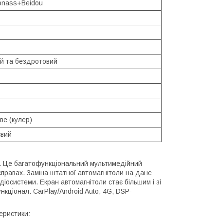
nass+Beidou
й та бездротовий
ве (кулер)
євий
а. Це багатофункціональний мультимедійний
правах. Заміна штатної автомагнітоли на дане
іосистеми. Екран автомагнітоли стає більшим і зі
кціонал: CarPlay/Android Auto, 4G, DSP-
еристики: