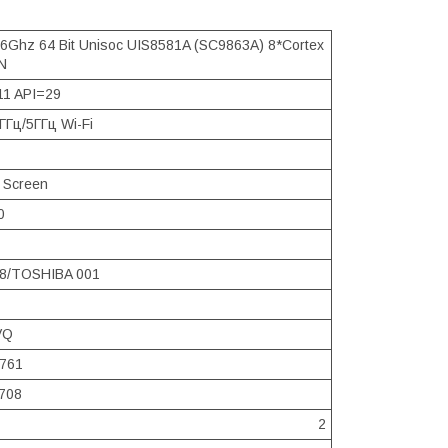
6Ghz 64 Bit Unisoc UIS8581A (SC9863A) 8*Cortex
N
11 API=29
ГГц/5ГГц Wi-Fi
 Screen
0
8/TOSHIBA 001
VQ
8761
708
2