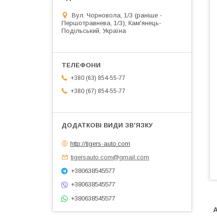
Вул. Чорновола, 1/3 (раніше -
Першотравнева, 1/3), Кам'янець-
Подільський, Україна
+380 (63) 854-55-77
+380 (67) 854-55-77
http://tigers-auto.com
tigersauto.com@gmail.com
+380638545577
+380638545577
+380638545577
А