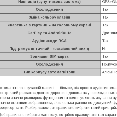
Навігація (супутникова система)
GPS+Glo
Охолодження
Так
Зміна кольору клавіш
Так
«Картинка в картинці» на головному екрані
Так
CarPlay та AndroidAuto
Дротови
Аудіовиходи RCA
Так
Підтримує оптичний і коаксіальний вихід
Ні
Зовнішня SIM-карта
Так
Охолодження
Примусо
Тип корпусу автомагнітоли
Алюміні
втомагнітола в сучасній машині — більше, ніж просто аудіосистем
ентр, який розважає довгою дорогою і допомагає у повсякденних с
ішеня значно розширює функціонал та поліпшує якість звучання ауд
начно якіснішим зображенням, з'являється раніше не доступний фун
роцесор та ін. Розбираємось, як правильно вибрати такий пристрій.
об правильно вибрати магнітолу, потрібно враховувати такі характ