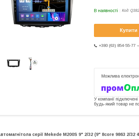
В наявності
Код:
Q38
Купити
+380 (63) 854-55-77
У компанії підключені
будь-який товар не п
втомагнітола серії Mekede M200S 9" 2/32 (9" 8core 9863 2/32 