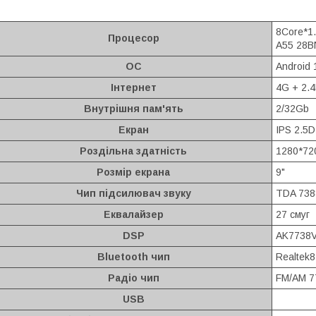
8Core*1.
Процесор
A55 28B
ОС
Android 
Інтернет
4G + 2.4
Внутрішня пам'ять
2/32Gb
Екран
IPS 2.5D
Роздільна здатність
1280*72
Розмір екрана
9"
Чип підсилювач звуку
TDA 738
Еквалайзер
27 смуг
DSP
AK7738
Bluetooth чип
Realtek
Радіо чип
FM/AM 7
USB