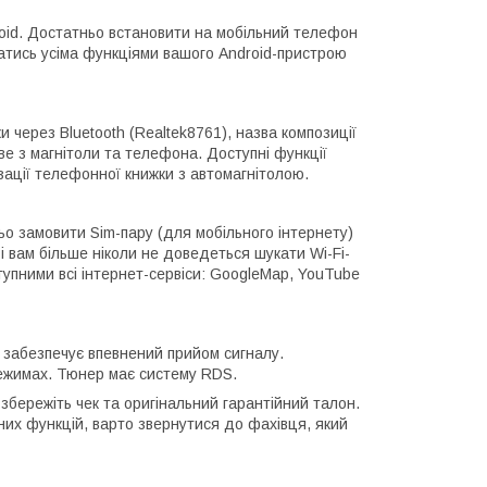
roid. Достатньо встановити на мобільний телефон
атись усіма функціями вашого Android-пристрою
 через Bluetooth (Realtek8761), назва композиції
е з магнітоли та телефона. Доступні функції
ізації телефонної книжки з автомагнітолою.
о замовити Sim-пару (для мобільного інтернету)
 вам більше ніколи не доведеться шукати Wi-Fi-
тупними всі інтернет-сервіси: GoogleMap, YouTube
 забезпечує впевнений прийом сигналу.
ежимах. Тюнер має систему RDS.
збережіть чек та оригінальний гарантійний талон.
них функцій, варто звернутися до фахівця, який