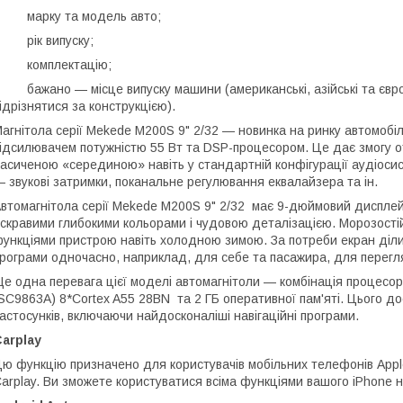
• марку та модель авто;
 рік випуску;
• комплектацію;
 бажано — місце випуску машини (американські, азійські та європ
ідрізнятися за конструкцією).
агнітола серії Mekede M200S 9" 2/32 — новинка на ринку автомоб
ідсилювачем потужністю 55 Вт та DSP-процесором. Це дає змогу от
асиченою «серединою» навіть у стандартній конфігурації аудіоси
 звукові затримки, поканальне регулювання еквалайзера та ін.
втомагнітола серії Mekede M200S 9" 2/32 має 9-дюймовий дисплей 
скравими глибокими кольорами і чудовою деталізацією. Морозості
ункціями пристрою навіть холодною зимою. За потреби екран діли
рограми одночасно, наприклад, для себе та пасажира, для перегляд
е одна перевага цієї моделі автомагнітоли — комбінація процесор
SC9863A) 8*Cortex A55 28BN та 2 ГБ оперативної пам'яті. Цього д
астосунків, включаючи найдосконаліші навігаційні програми.
arplay
ю функцію призначено для користувачів мобільних телефонів Appl
arplay. Ви зможете користуватися всіма функціями вашого iPhone н