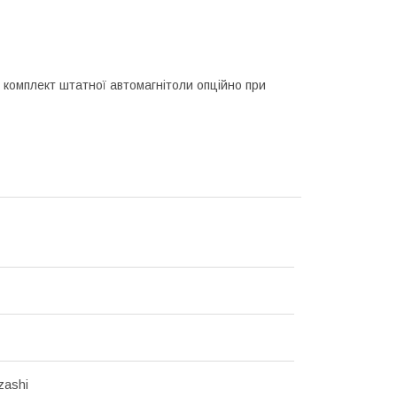
 комплект штатної автомагнітоли опційно при
zashi