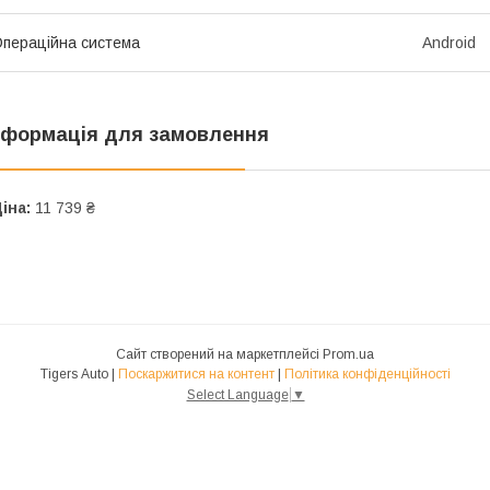
пераційна система
Android
нформація для замовлення
іна:
11 739 ₴
Сайт створений на маркетплейсі
Prom.ua
Tigers Auto |
Поскаржитися на контент
|
Політика конфіденційності
Select Language
▼