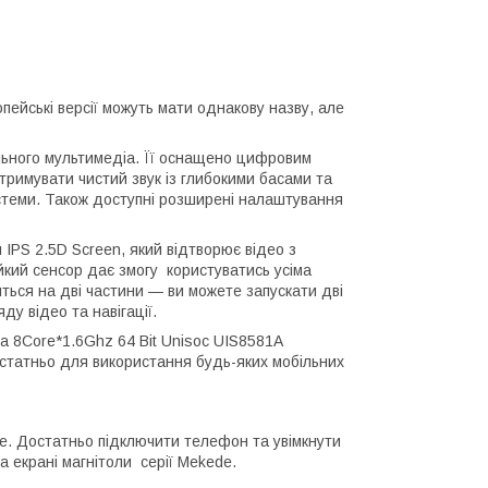
ейські версії можуть мати однакову назву, але
ільного мультимедіа. Її оснащено цифровим
римувати чистий звук із глибокими басами та
стеми. Також доступні розширені налаштування
IPS 2.5D Screen, який відтворює відео з
йкий сенсор дає змогу користуватись усіма
ться на дві частини — ви можете запускати дві
у відео та навігації.
а 8Core*1.6Ghz 64 Bit Unisoc UIS8581A
остатньо для використання будь-яких мобільних
e. Достатньо підключити телефон та увімкнути
а екрані магнітоли серії Mekede.