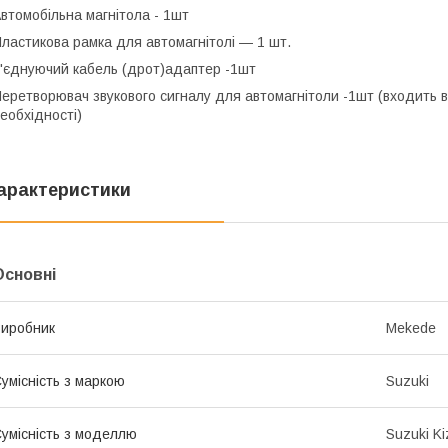
втомобільна магнітола - 1шт
ластикова рамка для автомагнітолі — 1 шт.
'єднуючий кабель (дрот)адаптер -1шт
еретворювач звукового сигналу для автомагнітоли -1шт (входить в
еобхідності)
арактеристики
Основні
иробник
Mekede
умісність з маркою
Suzuki
умісність з моделлю
Suzuki Ki