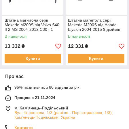
Штатна магнітола серії
Штатна магнітола серії
Mekede M200S під Volvo S40
Mekede M200S під Honda
II 2 MS 2004-2012 C30 I 1
Elysion 2004-2015 9 дюймів
2006-2013 C70 II 2 2005-2013
В наявності
В наявності
(W2)
13 332
12 331
₴
₴
Купити
Купити
Про нас
96% позитивних з 80 відгуків за рік
Працює з 21.11.2024
м. Кам'янець-Подільський
Вул. Чорновола, 1/3 (раніше - Першотравнева, 1/3),
Кам'янець-Подільський, Україна
Контакти