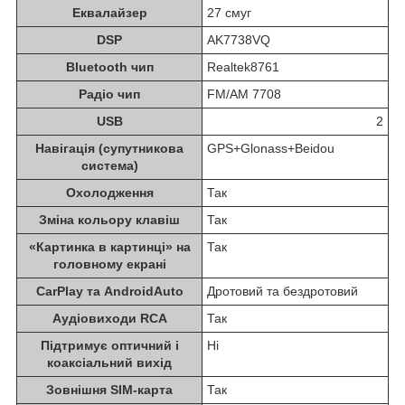
Еквалайзер
27 смуг
DSP
AK7738VQ
Bluetooth чип
Realtek8761
Радіо чип
FM/AM 7708
USB
2
Навігація (супутникова
GPS+Glonass+Beidou
система)
Охолодження
Так
Зміна кольору клавіш
Так
«Картинка в картинці» на
Так
головному екрані
CarPlay та AndroidAuto
Дротовий та бездротовий
Аудіовиходи RCA
Так
Підтримує оптичний і
Ні
коаксіальний вихід
Зовнішня SIM-карта
Так