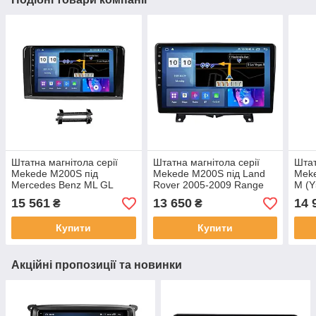
Штатна магнітола серії
Штатна магнітола серії
Штат
Mekede M200S під
Mekede M200S під Land
Meke
Mercedes Benz ML GL
Rover 2005-2009 Range
M (Y
ML350 GL320 X164 2005-
Rover Sport 2005-2009 9
Fuga
15 561
13 650
14 
₴
₴
2009 (F1) (W2) 9 дюймів
дюймів
(W1)
Купити
Купити
Акційні пропозиції та новинки