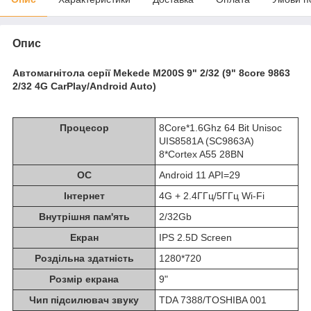
Опис
Автомагнітола серії Mekede M200S 9" 2/32 (9" 8core 9863
2/32 4G CarPlay/Android Auto)
Процесор
8Core*1.6Ghz 64 Bit Unisoc
UIS8581A (SC9863A)
8*Cortex A55 28BN
ОС
Android 11 API=29
Інтернет
4G + 2.4ГГц/5ГГц Wi-Fi
Внутрішня пам'ять
2/32Gb
Екран
IPS 2.5D Screen
Роздільна здатність
1280*720
Розмір екрана
9"
Чип підсилювач звуку
TDA 7388/TOSHIBA 001