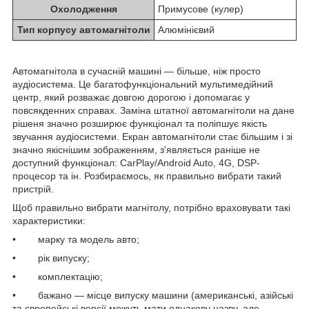
Охолодження
Примусове (кулер)
Тип корпусу автомагнітоли
Алюмінієвий
Автомагнітола в сучасній машині — більше, ніж просто
аудіосистема. Це багатофункціональний мультимедійний
центр, який розважає довгою дорогою і допомагає у
повсякденних справах. Заміна штатної автомагнітоли на дане
рішеня значно розширює функціонал та поліпшує якість
звучання аудіосистеми. Екран автомагнітоли стає більшим і зі
значно якіснішим зображенням, з'являється раніше не
доступний функціонал: CarPlay/Android Auto, 4G, DSP-
процесор та ін. Розбираємось, як правильно вибрати такий
пристрій.
Щоб правильно вибрати магнітолу, потрібно враховувати такі
характеристики:
• марку та модель авто;
• рік випуску;
• комплектацію;
• бажано — місце випуску машини (американські, азійські
та європейські версії можуть мати однакову назву, але