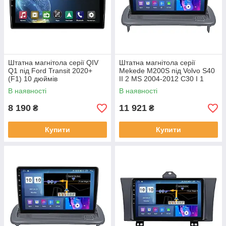
Штатна магнітола серії QIV
Штатна магнітола серії
Q1 під Ford Transit 2020+
Mekede M200S під Volvo S40
(F1) 10 дюймів
II 2 MS 2004-2012 C30 I 1
2006-2013 C70 II 2 2005-2013
В наявності
В наявності
(W1)
8 190
11 921
₴
₴
Купити
Купити