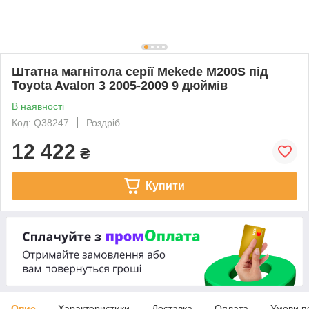
Штатна магнітола серії Mekede M200S під
Toyota Avalon 3 2005-2009 9 дюймів
В наявності
Код: Q38247
Роздріб
12 422
₴
Купити
Опис
Характеристики
Доставка
Оплата
Умови п