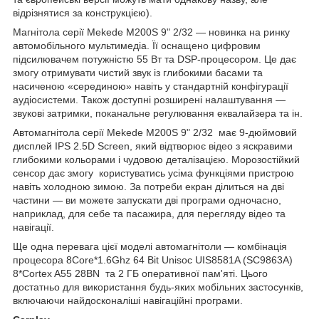
відрізнятися за конструкцією).
Магнітола серії Mekede M200S 9" 2/32 — новинка на ринку
автомобільного мультимедіа. Її оснащено цифровим
підсилювачем потужністю 55 Вт та DSP-процесором. Це дає
змогу отримувати чистий звук із глибокими басами та
насиченою «серединою» навіть у стандартній конфігурації
аудіосистеми. Також доступні розширені налаштування —
звукові затримки, поканальне регулювання еквалайзера та ін.
Автомагнітола серії Mekede M200S 9" 2/32 має 9-дюймовий
дисплей IPS 2.5D Screen, який відтворює відео з яскравими
глибокими кольорами і чудовою деталізацією. Морозостійкий
сенсор дає змогу користуватись усіма функціями пристрою
навіть холодною зимою. За потреби екран ділиться на дві
частини — ви можете запускати дві програми одночасно,
наприклад, для себе та пасажира, для перегляду відео та
навігації.
Ще одна перевага цієї моделі автомагнітоли — комбінація
процесора 8Core*1.6Ghz 64 Bit Unisoc UIS8581A (SC9863A)
8*Cortex A55 28BN та 2 ГБ оперативної пам'яті. Цього
достатньо для використання будь-яких мобільних застосунків,
включаючи найдосконаліші навігаційні програми.