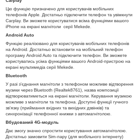
Carplay
Цю функцію призначено для користувачів мобільних
телефонів Apple. Достатньо підключити телефон та увімкнути
Carplay. Ви зможете користуватися всіма функціями вашого
iPhone на екрані магнітоли серії Mekede.
Android Auto
Функцію реалізовано для користувачів мобільних телефонів
на Android. Достатньо встановити на мобільний телефон
програму Android Auto та підключити телефон. Ви зможете
користуватись усіма функціями вашого Android-пристрою на
екрані мультимедіа серії Mekede.
Bluetooth
У разі з'єднання магнітоли з телефоном можливе відтворення
музики через Bluetooth (Realtek8761), назва композиції
відтворюватиметься на екрані магнітоли. Керування музикою
можливе з магнітоли та телефона. Доступні функції гучного
зв'язку (приймання вхідних та вихідних дзвінків) та
синхронізації телефонної книжки з автомагнітолою.
Вбудований 4G-модуль
Дає змогу значно спростити користування автомагнітолою.
Достатньо замовити Sim-пару (для мобільного інтернету)