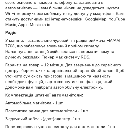
свого основного номера телефону та встановити в
автомагнітолу — і вам більше ніколи не доведеться шукати
Wi-Fi-мережу через мобільну точку доступу у смартфоні. Вам
стануть доступними всі інтернет-сервіси: GoogleMap, YouTube
Music, Apple Music та ін.
Радіо
У магнітолі встановлено чудовий чіп радіоприймача FM/AM
7708, що забезпечує впевнений прийом сигналу.
Налаштування станцій здійснюється в автоматичному та
ручному режимах. Тюнер має систему RDS.
Гарантія на товар – 12 місяця. Для звернення до сервісного
центру збережіть чек та оригінальний гарантійний талон. Щоб
уточнити сумісність пристрою із машиною та наявність
необхідних функцій, варто звернутися до фахівця, який
допоможе вам підібрати автомобільну електроніку.
Комплектація штатної автомагнітоли:
Автомобільна магнітола - 1шт
Пластикова рамка для автомагнітоли - 1шт
З'єднуючий кабель (дрот)адаптер -1шт
Перетворювач звукового сигналу для автомагнітоли -1шт