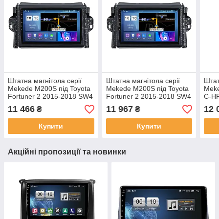
Штатна магнітола серії
Штатна магнітола серії
Штат
Mekede M200S під Toyota
Mekede M200S під Toyota
Meke
Fortuner 2 2015-2018 SW4
Fortuner 2 2015-2018 SW4
C-HR
2016+ (F1) (W1) 9 дюймів
2016+ (F1) (W2) 9 дюймів
(W1)
11 466
11 967
12 
₴
₴
Купити
Купити
Акційні пропозиції та новинки