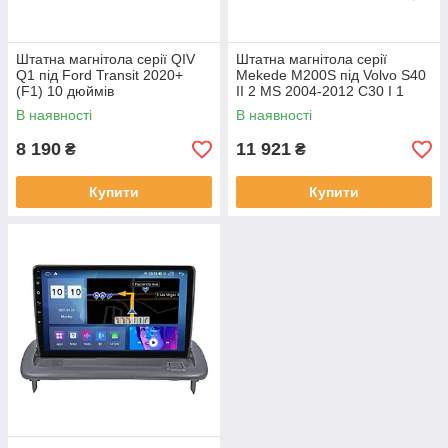
Штатна магнітола серії QIV
Штатна магнітола серії
Q1 під Ford Transit 2020+
Mekede M200S під Volvo S40
(F1) 10 дюймів
II 2 MS 2004-2012 C30 I 1
2006-2013 C70 II 2 2005-2013
В наявності
В наявності
(W1)
8 190
11 921
₴
₴
Купити
Купити