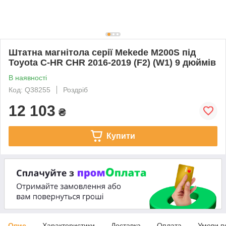
Штатна магнітола серії Mekede M200S під
Toyota C-HR CHR 2016-2019 (F2) (W1) 9 дюймів
В наявності
Код: Q38255
Роздріб
12 103
₴
Купити
Опис
Характеристики
Доставка
Оплата
Умови п