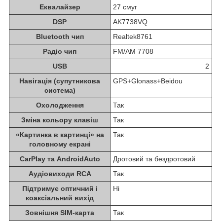
Еквалайзер
27 смуг
DSP
AK7738VQ
Bluetooth чип
Realtek8761
Радіо чип
FM/AM 7708
USB
2
Навігація (супутникова
GPS+Glonass+Beidou
система)
Охолодження
Так
Зміна кольору клавіш
Так
«Картинка в картинці» на
Так
головному екрані
CarPlay та AndroidAuto
Дротовий та бездротовий
Аудіовиходи RCA
Так
Підтримує оптичний і
Ні
коаксіальний вихід
Зовнішня SIM-карта
Так