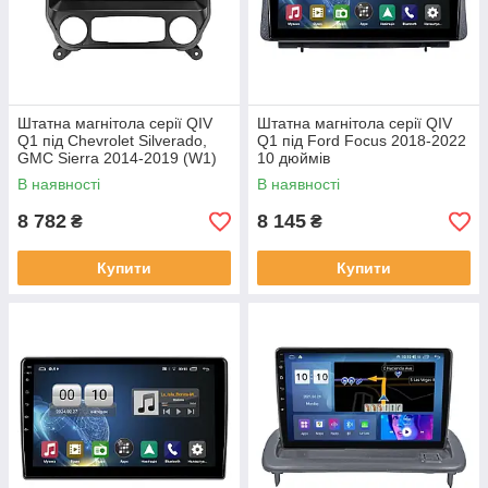
Штатна магнітола серії QIV
Штатна магнітола серії QIV
Q1 під Chevrolet Silverado,
Q1 під Ford Focus 2018-2022
GMC Sierra 2014-2019 (W1)
10 дюймів
10 дюймів
В наявності
В наявності
8 782
8 145
₴
₴
Купити
Купити