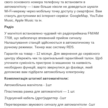
свого основного номера телефону та встановити в
автомагнітолу — і вам більше ніколи не доведеться шукати
Wi-Fi-мережу через мобільну точку доступу у смартфоні. Вам
стануть доступними всі інтернет-сервіси: GoogleMap, YouTube
Music, Apple Music та ін.
Радіо
У магнітолі встановлено чудовий чіп радіоприймача FM/AM
7708, що забезпечує впевнений прийом сигналу.
Налаштування станцій здійснюється в автоматичному та
ручному режимах. Тюнер має систему RDS.
Гарантія на товар – 12 місяця. Для звернення до сервісного
центру збережіть чек та оригінальний гарантійний талон. Щоб
уточнити сумісність пристрою із машиною та наявність
необхідних функцій, варто звернутися до фахівця, який
допоможе вам підібрати автомобільну електроніку.
Комплектація штатної автомагнітоли:
Автомобільна магнітола - 1шт
Пластикова рамка для автомагнітолі — 1 шт.
З'єднуючий кабель (дрот)адаптер -1шт
Перетворювач звукового сигналу для автомагнітоли -1шт