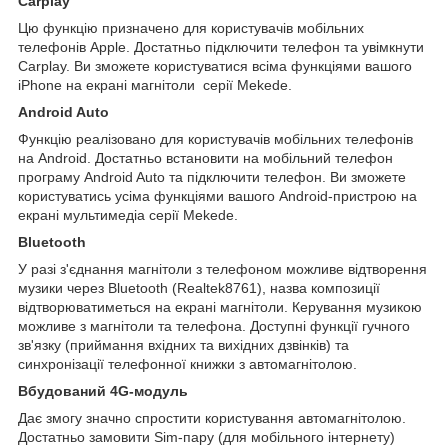
Carplay
Цю функцію призначено для користувачів мобільних
телефонів Apple. Достатньо підключити телефон та увімкнути
Carplay. Ви зможете користуватися всіма функціями вашого
iPhone на екрані магнітоли серії Mekede.
Android Auto
Функцію реалізовано для користувачів мобільних телефонів
на Android. Достатньо встановити на мобільний телефон
програму Android Auto та підключити телефон. Ви зможете
користуватись усіма функціями вашого Android-пристрою на
екрані мультимедіа серії Mekede.
Bluetooth
У разі з'єднання магнітоли з телефоном можливе відтворення
музики через Bluetooth (Realtek8761), назва композиції
відтворюватиметься на екрані магнітоли. Керування музикою
можливе з магнітоли та телефона. Доступні функції гучного
зв'язку (приймання вхідних та вихідних дзвінків) та
синхронізації телефонної книжки з автомагнітолою.
Вбудований 4G-модуль
Дає змогу значно спростити користування автомагнітолою.
Достатньо замовити Sim-пару (для мобільного інтернету)