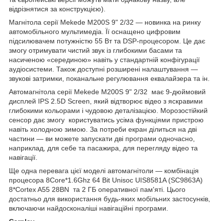
відрізнятися за конструкцією).
Магнітола серії Mekede M200S 9" 2/32 — новинка на ринку
автомобільного мультимедіа. Її оснащено цифровим
підсилювачем потужністю 55 Вт та DSP-процесором. Це дає
змогу отримувати чистий звук із глибокими басами та
насиченою «серединою» навіть у стандартній конфігурації
аудіосистеми. Також доступні розширені налаштування —
звукові затримки, поканальне регулювання еквалайзера та ін.
Автомагнітола серії Mekede M200S 9" 2/32 має 9-дюймовий
дисплей IPS 2.5D Screen, який відтворює відео з яскравими
глибокими кольорами і чудовою деталізацією. Морозостійкий
сенсор дає змогу користуватись усіма функціями пристрою
навіть холодною зимою. За потреби екран ділиться на дві
частини — ви можете запускати дві програми одночасно,
наприклад, для себе та пасажира, для перегляду відео та
навігації.
Ще одна перевага цієї моделі автомагнітоли — комбінація
процесора 8Core*1.6Ghz 64 Bit Unisoc UIS8581A (SC9863A)
8*Cortex A55 28BN та 2 ГБ оперативної пам'яті. Цього
достатньо для використання будь-яких мобільних застосунків,
включаючи найдосконаліші навігаційні програми.