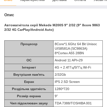
Опис
Автомагнітола серії Mekede M200S 9" 2/32 (9" 8core 9863
2/32 4G CarPlay/Android Auto)
Процесор
8Core*1.6Ghz 64 Bit Unisoc
UIS8581A (SC9863A)
8*Cortex A55 28BN
ОС
Android 11 API=29
Інтернет
4G + 2.4ГГц/5ГГц Wi-Fi
Внутрішня пам'ять
2/32Gb
Екран
IPS 2.5D Screen
Роздільна здатність
1280*720
Розмір екрана
9"
Чип підсилювач звуку
TDA 7388/TOSHIBA 001