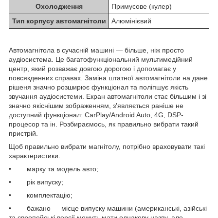
Охолодження
Примусове (кулер)
Тип корпусу автомагнітоли
Алюмінієвий
Автомагнітола в сучасній машині — більше, ніж просто
аудіосистема. Це багатофункціональний мультимедійний
центр, який розважає довгою дорогою і допомагає у
повсякденних справах. Заміна штатної автомагнітоли на дане
рішеня значно розширює функціонал та поліпшує якість
звучання аудіосистеми. Екран автомагнітоли стає більшим і зі
значно якіснішим зображенням, з'являється раніше не
доступний функціонал: CarPlay/Android Auto, 4G, DSP-
процесор та ін. Розбираємось, як правильно вибрати такий
пристрій.
Щоб правильно вибрати магнітолу, потрібно враховувати такі
характеристики:
• марку та модель авто;
• рік випуску;
• комплектацію;
• бажано — місце випуску машини (американські, азійські
та європейські версії можуть мати однакову назву, але