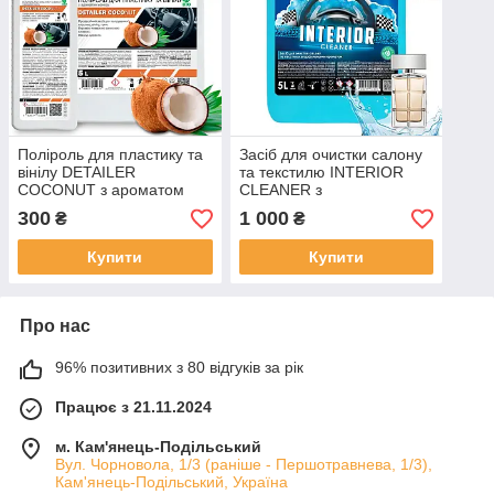
Поліроль для пластику та
Засіб для очистки салону
вінілу DETAILER
та текстилю INTERIOR
COCONUT з ароматом
CLEANER з
кокосу, 1L
парфумованим ароматом,
300
1 000
₴
₴
5L
Купити
Купити
Про нас
96% позитивних з 80 відгуків за рік
Працює з 21.11.2024
м. Кам'янець-Подільський
Вул. Чорновола, 1/3 (раніше - Першотравнева, 1/3),
Кам'янець-Подільський, Україна