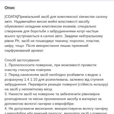
Опис
[CDATA[Преміальний засіб для комплексної хімчистки салону
авто. Надзвичайно високі мийні властивості засобу
обумовлені складним комплексом ензимів, спеціально
створеним для боротьби з забрудненнями котрі частіше
всього зустрічаються в салоні авто. Завдяки нейтральному
рівню Ph, засіб не пошкоджує тканину, поролон, пластик,
шкіру, тощо. Після використання лишає приємний
парфумований аромат.
Спосіб застосування:
1. Пропилососити поверхню, при можливості провести
очистку стиснутим повітрям.
2. Перед нанесеням засіб необхідно розбавити з водою з
розрахунку 1:4 1:10 для розпилювача, залежно від ступеня
забруднення. Перевірити реакцію поверхні (стійкість кольору)
на засіб у непомітному місці.
3. Нанести засіб на поверхню та забезпечити рівномірне
розподілення та якісне проникнення засобу в матеріал за
допомогою вологої ганчірки з мікрофібри.
4. Не допускаючи висихання, використовуючи вологу ганчірку
з мікрофібри або миючий пилосос, видаляти засіб з поверхні