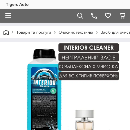
Tigers Auto
Товари та послуги
Очисник текстилю
Засіб для очи