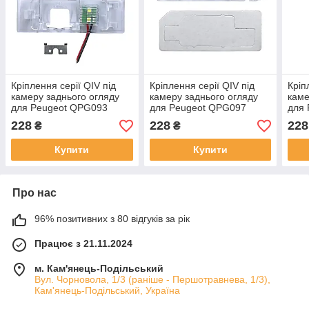
Кріплення серії QIV під
Кріплення серії QIV під
Кріп
камеру заднього огляду
камеру заднього огляду
каме
для Peugeot QPG093
для Peugeot QPG097
для
(рамка під плафон)
(рамка під плафон)
(рам
228
228
228
₴
₴
Купити
Купити
Про нас
96% позитивних з 80 відгуків за рік
Працює з 21.11.2024
м. Кам'янець-Подільський
Вул. Чорновола, 1/3 (раніше - Першотравнева, 1/3),
Кам'янець-Подільський, Україна