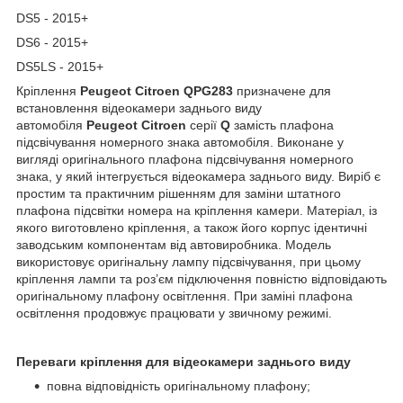
DS5 - 2015+
DS6 - 2015+
DS5LS - 2015+
Кріплення
Peugeot Citroen QPG283
призначене для
встановлення відеокамери заднього виду
автомобіля
Peugeot
Citroen
серії
Q
замість плафона
підсвічування номерного знака автомобіля. Виконане у
вигляді оригінального плафона підсвічування номерного
знака, у який інтегрується відеокамера заднього виду. Виріб є
простим та практичним рішенням для заміни штатного
плафона підсвітки номера на кріплення камери. Матеріал, із
якого виготовлено кріплення, а також його корпус ідентичні
заводським компонентам від автовиробника. Модель
використовує оригінальну лампу підсвічування, при цьому
кріплення лампи та роз’єм підключення повністю відповідають
оригінальному плафону освітлення. При заміні плафона
освітлення продовжує працювати у звичному режимі.
Переваги кріплення для відеокамери заднього виду
повна відповідність оригінальному плафону;