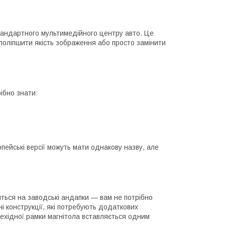
тандартного мультимедійного центру авто. Це
поліпшити якість зображення або просто замінити
ібно знати:
ейські версії можуть мати однакову назву, але
яться на заводські андапки — вам не потрібно
і конструкції, які потребують додаткових
рехідної рамки магнітола вставляється одним