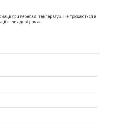
рмації при перепаді температур. Не тріскаються в
кції перехідної рамки.