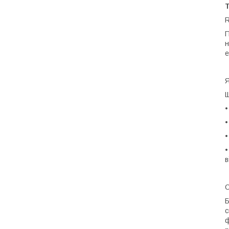
R
П
н
е
Я
Щ
•
•
в
О
Б
с
ф