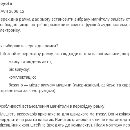
Toyota
AV4 2006-12
ерехідна рамка дає змогу встановити вибрану магнітолу замість с
еобхідно, якщо потрібно розширити список функцій аудіосистеми, 
лектроніку.
к вибирають перехідні рамки?
об знайти перехідну рамку, яка підходить для вашої машини, потр
• марку та модель авто;
 рік випуску;
• комплектацію;
 бажано — місце випуску машини (американські, азійські та європ
ідрізнятися за конструкцією).
собливості встановлення магнітоли в перехідну рамку
ільшість аксесуарів призначено для швидкого монтажу. Вони кріпл
вердлити чи різати пластик. Виняток становлять лише нестандартн
іксаційних кронштейнів (входять до комплекту). Після монтажу пе