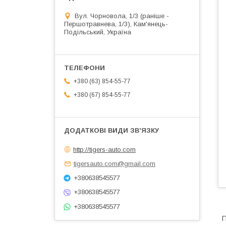
Вул. Чорновола, 1/3 (раніше -
Першотравнева, 1/3), Кам'янець-
Подільський, Україна
+380 (63) 854-55-77
+380 (67) 854-55-77
http://tigers-auto.com
tigersauto.com@gmail.com
+380638545577
+380638545577
+380638545577
П