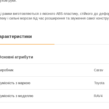
ухом руки.
і рамки виготовляються з якісного ABS-пластику, стійкого до дефо
пеку і сильні морози під час розширення та звуження самої констру
арактеристики
Основні атрибути
иробник
Carav
умісність з маркою
Toyota
умісність з моделлю
RAV4