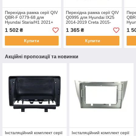
Перехідна рамка серії QIV
Перехідна рамка серії QIV
Пере
QBR-F 0779-68 для
Q0995 для Hyundai IX25
QBR-
Hyundai Staria/H1 2021+
2014-2019 Creta 2015-
Hyun
10 дюймів
2021 (F1) 9 дюймів
2021
1 502
1 365
1 5
₴
₴
Купити
Купити
Акційні пропозиції та новинки
Інсталяційний комплект серії
Інсталяційний комплект серії