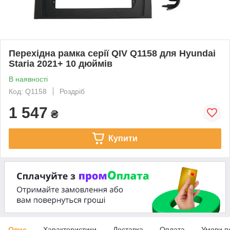
Перехідна рамка серії QIV Q1158 для Hyundai
Staria 2021+ 10 дюймів
В наявності
Код: Q1158
Роздріб
1 547
₴
Купити
Опис
Характеристики
Доставка
Оплата
Умови п