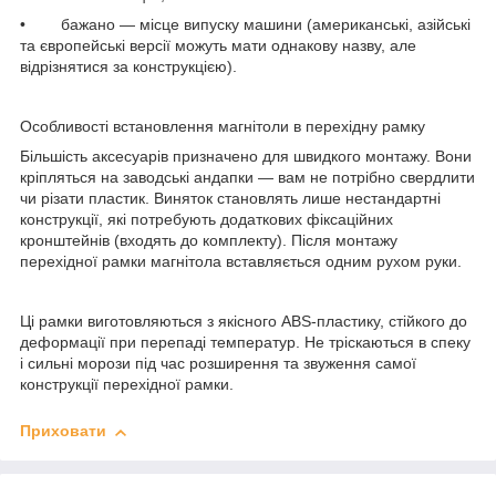
• бажано — місце випуску машини (американські, азійські
та європейські версії можуть мати однакову назву, але
відрізнятися за конструкцією).
Особливості встановлення магнітоли в перехідну рамку
Більшість аксесуарів призначено для швидкого монтажу. Вони
кріпляться на заводські андапки — вам не потрібно свердлити
чи різати пластик. Виняток становлять лише нестандартні
конструкції, які потребують додаткових фіксаційних
кронштейнів (входять до комплекту). Після монтажу
перехідної рамки магнітола вставляється одним рухом руки.
Ці рамки виготовляються з якісного ABS-пластику, стійкого до
деформації при перепаді температур. Не тріскаються в спеку
і сильні морози під час розширення та звуження самої
конструкції перехідної рамки.
Приховати