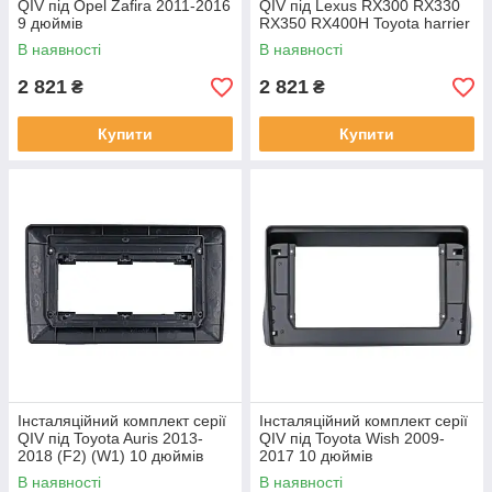
QIV під Opel Zafira 2011-2016
QIV під Lexus RX300 RX330
9 дюймів
RX350 RX400H Toyota harrier
2003-2009 (F2) 10 дюймів
В наявності
В наявності
2 821
2 821
₴
₴
Купити
Купити
Інсталяційний комплект серії
Інсталяційний комплект серії
QIV під Toyota Auris 2013-
QIV під Toyota Wish 2009-
2018 (F2) (W1) 10 дюймів
2017 10 дюймів
В наявності
В наявності