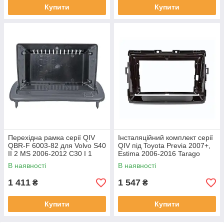
Купити
Купити
Перехідна рамка серії QIV
Інсталяційний комплект серії
QBR-F 6003-82 для Volvo S40
QIV під Toyota Previa 2007+,
II 2 MS 2006-2012 C30 I 1
Estima 2006-2016 Tarago
2006-2013 C70 II 2 2004-2010
2007-2016 (W1) 9 дюймів
В наявності
В наявності
9 дюймів
1 411
1 547
₴
₴
Купити
Купити