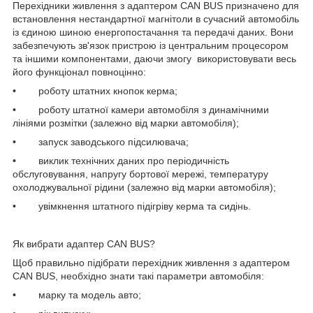
Перехідники живлення з адаптером CAN BUS призначено для
встановлення нестандартної магнітоли в сучасний автомобіль
із єдиною шиною енергопостачання та передачі даних. Вони
забезпечують зв'язок пристрою із центральним процесором
та іншими компонентами, даючи змогу використовувати весь
його функціонал повноцінно:
• роботу штатних кнопок керма;
• роботу штатної камери автомобіля з динамічними
лініями розмітки (залежно від марки автомобіля);
• запуск заводського підсилювача;
• виклик технічних даних про періодичність
обслуговування, напругу бортової мережі, температуру
охолоджувальної рідини (залежно від марки автомобіля);
• увімкнення штатного підігріву керма та сидінь.
Як вибрати адаптер CAN BUS?
Щоб правильно підібрати перехідник живлення з адаптером
CAN BUS, необхідно знати такі параметри автомобіля:
• марку та модель авто;