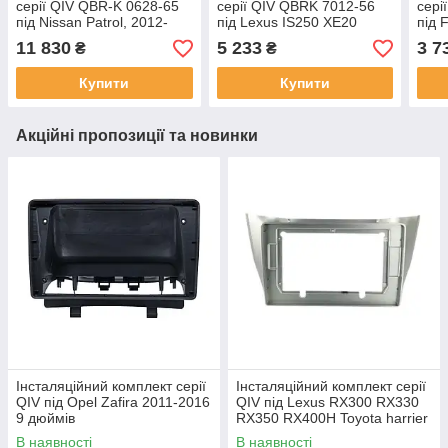
серії QIV QBR-K 0628-65
серії QIV QBRK 7012-56
сері
під Nissan Patrol, 2012-
під Lexus IS250 XE20
під 
2019 (K3) 9 дюймів
2005-2013 (K1) 9 дюймів
2012
11 830
5 233
3 7
₴
₴
Купити
Купити
Акційні пропозиції та новинки
Інсталяційний комплект серії
Інсталяційний комплект серії
QIV під Opel Zafira 2011-2016
QIV під Lexus RX300 RX330
9 дюймів
RX350 RX400H Toyota harrier
2003-2009 (F2) 10 дюймів
В наявності
В наявності