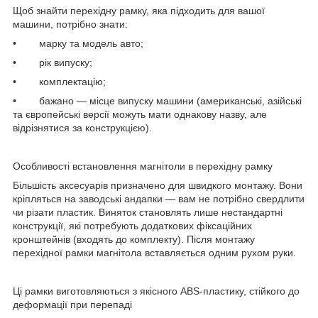
Щоб знайти перехідну рамку, яка підходить для вашої
машини, потрібно знати:
• марку та модель авто;
• рік випуску;
• комплектацію;
• бажано — місце випуску машини (американські, азійські
та європейські версії можуть мати однакову назву, але
відрізнятися за конструкцією).
Особливості встановлення магнітоли в перехідну рамку
Більшість аксесуарів призначено для швидкого монтажу. Вони
кріпляться на заводські андапки — вам не потрібно свердлити
чи різати пластик. Виняток становлять лише нестандартні
конструкції, які потребують додаткових фіксаційних
кронштейнів (входять до комплекту). Після монтажу
перехідної рамки магнітола вставляється одним рухом руки.
Ці рамки виготовляються з якісного ABS-пластику, стійкого до
деформації при перепаді