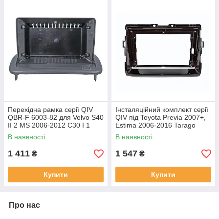
Перехідна рамка серії QIV
Інсталяційний комплект серії
QBR-F 6003-82 для Volvo S40
QIV під Toyota Previa 2007+,
II 2 MS 2006-2012 C30 I 1
Estima 2006-2016 Tarago
2006-2013 C70 II 2 2004-2010
2007-2016 (W1) 9 дюймів
В наявності
В наявності
9 дюймів
1 411
1 547
₴
₴
Купити
Купити
Про нас