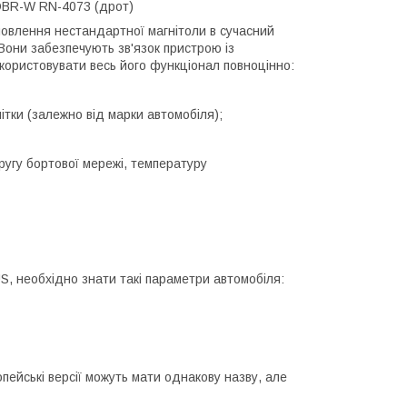
QBR-W RN-4073 (дрот)
овлення нестандартної магнітоли в сучасний
Вони забезпечують зв'язок пристрою із
ористовувати весь його функціонал повноцінно:
ки (залежно від марки автомобіля);
угу бортової мережі, температуру
, необхідно знати такі параметри автомобіля:
ейські версії можуть мати однакову назву, але