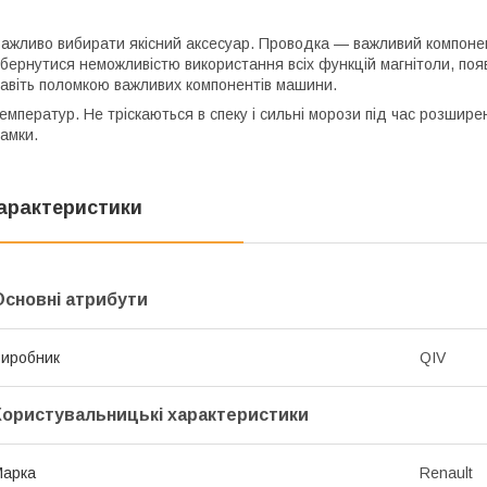
ажливо вибирати якісний аксесуар. Проводка — важливий компонен
бернутися неможливістю використання всіх функцій магнітоли, поя
авіть поломкою важливих компонентів машини.
емператур. Не тріскаються в спеку і сильні морози під час розшире
амки.
арактеристики
Основні атрибути
иробник
QIV
Користувальницькі характеристики
Марка
Renault