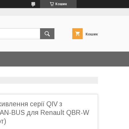
Кошик
Кошик
ивлення серії QIV з
AN-BUS для Renault QBR-W
т)