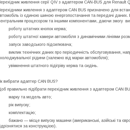
ерехідник живлення серії QIV з адаптером CAN-BUS для Renault 
ерехідники живлення з адаптером CAN BUS призначено для встан
втомобіль із єдиною шиною енергопостачання та передачі даних. 
ентральним процесором та іншими компонентами, даючи змогу вик
 роботу штатних кнопок керма;
 роботу штатної камери автомобіля з динамічними лініями розміт
 запуск заводського підсилювача;
 виклик технічних даних про періодичність обслуговування, напр
холоджувальної рідини (залежно від марки автомобіля);
 увімкнення штатного підігріву керма та сидінь.
к вибрати адаптер CAN BUS?
об правильно підібрати перехідник живлення з адаптером CAN BUS
• марку та модель авто;
 рік випуску;
• комплектацію;
 бажано — місце випуску машини (американські, азійські та європ
ідрізнятися за конструкцією).