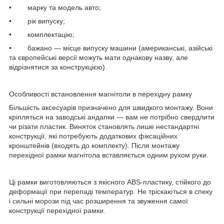
• марку та модель авто;
• рік випуску;
• комплектацію;
• бажано — місце випуску машини (американські, азійські
та європейські версії можуть мати однакову назву, але
відрізнятися за конструкцією).
Особливості встановлення магнітоли в перехідну рамку
Більшість аксесуарів призначено для швидкого монтажу. Вони
кріпляться на заводські андапки — вам не потрібно свердлити
чи різати пластик. Виняток становлять лише нестандартні
конструкції, які потребують додаткових фіксаційних
кронштейнів (входять до комплекту). Після монтажу
перехідної рамки магнітола вставляється одним рухом руки.
Ці рамки виготовляються з якісного ABS-пластику, стійкого до
деформації при перепаді температур. Не тріскаються в спеку
і сильні морози під час розширення та звуження самої
конструкції перехідної рамки.