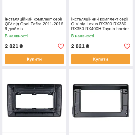
Інсталяційний комплект серії
Інсталяційний комплект серії
QIV під Opel Zafira 2011-2016
QIV під Lexus RX300 RX330
9 дюймів
RX350 RX400H Toyota harrier
2003-2009 (F2) 10 дюймів
В наявності
В наявності
2 821
2 821
₴
₴
Купити
Купити