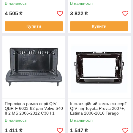
C70 II 2 2005-2013 (W1) 9
C70 II 2 2005-2013 (W2) 9
В наявності
В наявності
4 505
3 822
₴
₴
Купити
Купити
Перехідна рамка серії QIV
Інсталяційний комплект серії
QBR-F 6003-82 для Volvo S40
QIV під Toyota Previa 2007+,
II 2 MS 2006-2012 C30 I 1
Estima 2006-2016 Tarago
2006-2013 C70 II 2 2004-2010
2007-2016 (W1) 9 дюймів
В наявності
В наявності
9 дюймів
1 411
1 547
₴
₴