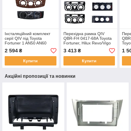
Інсталяційний комплект
Перехідна рамка QIV
Пере
серії QIV під Toyota
QBR-FH 0417-68A Toyota
QBR-
Fortuner 1 AN50 AN60
Fortuner, Hilux Revo/Vigo
Toyo
HILUX Revo Vigo 2008-
2008-2015 (F8) 12.3
AN60
2 594
3 413
1 5
₴
₴
2014 (F5) (W2) 9 дюймів
дюйма
SW4 
дюй
Купити
Купити
Акційні пропозиції та новинки