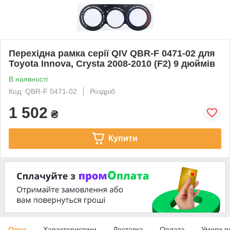
Перехідна рамка серії QIV QBR-F 0471-02 для
Toyota Innova, Crysta 2008-2010 (F2) 9 дюймів
В наявності
Код: QBR-F 0471-02
Роздріб
1 502
₴
Купити
Опис
Характеристики
Доставка
Оплата
Умови п