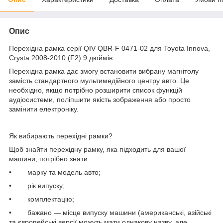
Опис
Перехідна рамка серії QIV QBR-F 0471-02 для Toyota Innova,
Crysta 2008-2010 (F2) 9 дюймів
Перехідна рамка дає змогу встановити вибрану магнітолу
замість стандартного мультимедійного центру авто. Це
необхідно, якщо потрібно розширити список функцій
аудіосистеми, поліпшити якість зображення або просто
замінити електроніку.
Як вибирають перехідні рамки?
Щоб знайти перехідну рамку, яка підходить для вашої
машини, потрібно знати:
• марку та модель авто;
• рік випуску;
• комплектацію;
• бажано — місце випуску машини (американські, азійські
та європейські версії можуть мати однакову назву, але