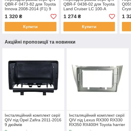
QBR-F 0473-82 для Toyota
QBR-F 0438-02 для Toyota
Q059
Innova 2008-2014 (F1) 9
Land Cruiser LC 100-A
Crys
дюймів
2003-2008 9 дюймів
дюй
1 320
1 274
1 3
₴
₴
Купити
Купити
Акційні пропозиції та новинки
Інсталяційний комплект серії
Інсталяційний комплект серії
QIV під Opel Zafira 2011-2016
QIV під Lexus RX300 RX330
9 дюймів
RX350 RX400H Toyota harrier
2003-2009 (F2) 10 дюймів