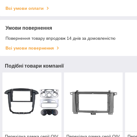
Всі умови оплати
Умови повернення
Повернення товару впродовж 14 днів за домовленістю
Всі умови повернення
Подібні товари компанії
Перехідна рамка серії QIV
Перехідна рамка серії QIV
Пере