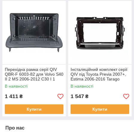
Перехідна рамка серії QIV
Інсталяційний комплект серії
QBR-F 6003-82 для Volvo S40
QIV під Toyota Previa 2007+,
II 2 MS 2006-2012 C30 I 1
Estima 2006-2016 Tarago
2006-2013 C70 II 2 2004-2010
2007-2016 (W1) 9 дюймів
В наявності
В наявності
9 дюймів
1 411
1 547
₴
₴
Купити
Купити
Про нас