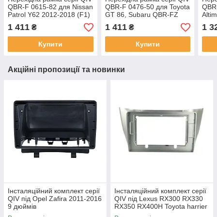
QBR-F 0615-82 для Nissan
QBR-F 0476-50 для Toyota
QBR-
Patrol Y62 2012-2018 (F1)
GT 86, Subaru QBR-FZ
Alti
9 дюймів
2012-2016 9 дюймів
2012
1 411
1 411
1 3
₴
₴
Купити
Купити
Акційні пропозиції та новинки
Інсталяційний комплект серії
Інсталяційний комплект серії
QIV під Opel Zafira 2011-2016
QIV під Lexus RX300 RX330
9 дюймів
RX350 RX400H Toyota harrier
2003-2009 (F2) 10 дюймів