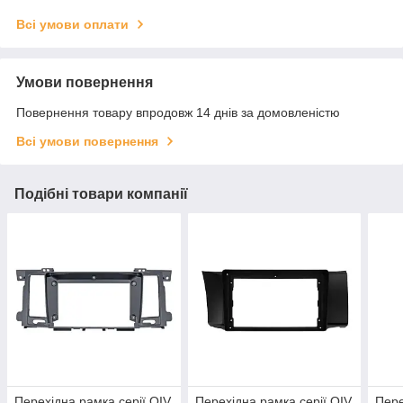
Всі умови оплати
Умови повернення
Повернення товару впродовж 14 днів за домовленістю
Всі умови повернення
Подібні товари компанії
Перехідна рамка серії QIV
Перехідна рамка серії QIV
Пере