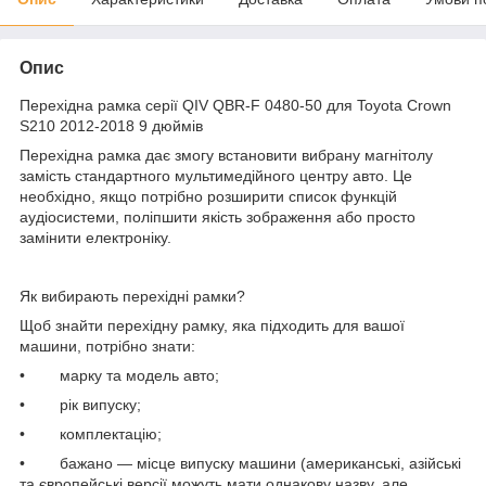
Опис
Перехідна рамка серії QIV QBR-F 0480-50 для Toyota Crown
S210 2012-2018 9 дюймів
Перехідна рамка дає змогу встановити вибрану магнітолу
замість стандартного мультимедійного центру авто. Це
необхідно, якщо потрібно розширити список функцій
аудіосистеми, поліпшити якість зображення або просто
замінити електроніку.
Як вибирають перехідні рамки?
Щоб знайти перехідну рамку, яка підходить для вашої
машини, потрібно знати:
• марку та модель авто;
• рік випуску;
• комплектацію;
• бажано — місце випуску машини (американські, азійські
та європейські версії можуть мати однакову назву, але