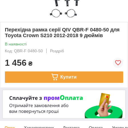
Перехідна рамка серії QIV QBR-F 0480-50 для
Toyota Crown S210 2012-2018 9 дюймів
В наявності
Код: QBR-F 0480-50
Роздріб
1 456
₴
Купити
Опис
Характеристики
Доставка
Оплата
Умови п