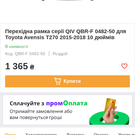
Перехідна рамка серії QIV QBR-F 0482-50 для
Toyota Avensis T270 2015-2018 10 дюймів
В наявності
Код: QBR-F 0482-50
Роздріб
1 365
₴
Купити
Опис
Характеристики
Доставка
Оплата
Умови п