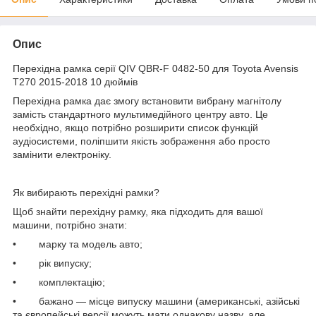
Опис
Перехідна рамка серії QIV QBR-F 0482-50 для Toyota Avensis
T270 2015-2018 10 дюймів
Перехідна рамка дає змогу встановити вибрану магнітолу
замість стандартного мультимедійного центру авто. Це
необхідно, якщо потрібно розширити список функцій
аудіосистеми, поліпшити якість зображення або просто
замінити електроніку.
Як вибирають перехідні рамки?
Щоб знайти перехідну рамку, яка підходить для вашої
машини, потрібно знати:
• марку та модель авто;
• рік випуску;
• комплектацію;
• бажано — місце випуску машини (американські, азійські
та європейські версії можуть мати однакову назву, але