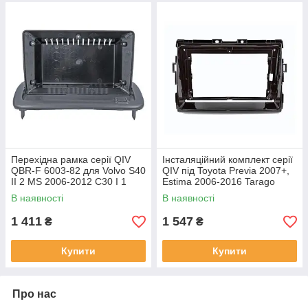
Перехідна рамка серії QIV
Інсталяційний комплект серії
QBR-F 6003-82 для Volvo S40
QIV під Toyota Previa 2007+,
II 2 MS 2006-2012 C30 I 1
Estima 2006-2016 Tarago
2006-2013 C70 II 2 2004-2010
2007-2016 (W1) 9 дюймів
В наявності
В наявності
9 дюймів
1 411
1 547
₴
₴
Купити
Купити
Про нас