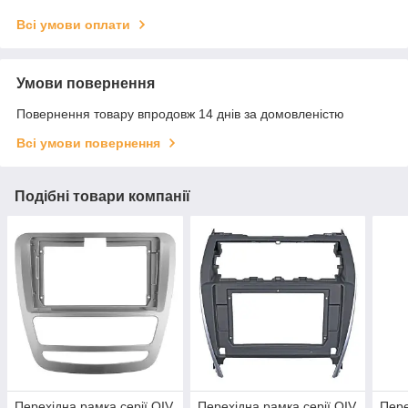
Всі умови оплати
Умови повернення
Повернення товару впродовж 14 днів за домовленістю
Всі умови повернення
Подібні товари компанії
Перехідна рамка серії QIV
Перехідна рамка серії QIV
Пере