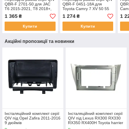
QBR-F 2701-50 для JAC
QBR-F 0451-18A для
QBR-
T6 2015-2021, T8 2018+,
Toyota Camry 7 XV 50 55
Camr
Sollers ST6 2023+ 9
Middle East 2011-2015 10
2015
1 365
1 274
1 2
₴
₴
дюймів
дюймів
Купити
Купити
Акційні пропозиції та новинки
Інсталяційний комплект серії
Інсталяційний комплект серії
QIV під Opel Zafira 2011-2016
QIV під Lexus RX300 RX330
9 дюймів
RX350 RX400H Toyota harrier
2003-2009 (F2) 10 дюймів