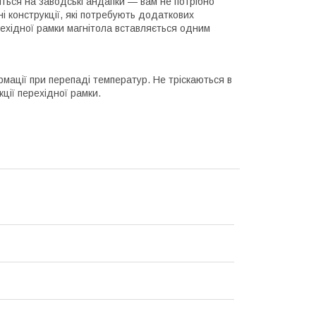
яться на заводські андапки — вам не потрібно
і конструкції, які потребують додаткових
рехідної рамки магнітола вставляється одним
рмації при перепаді температур. Не тріскаються в
кції перехідної рамки.