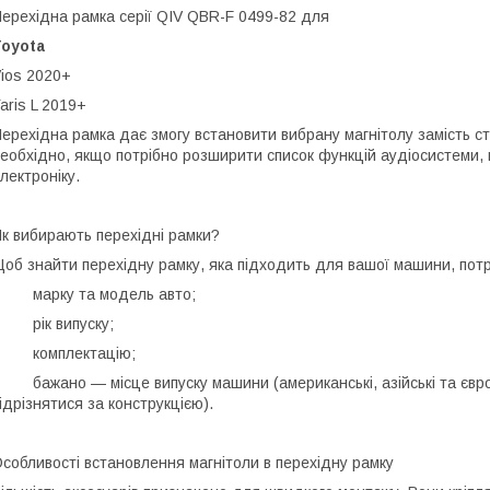
ерехідна рамка серії QIV QBR-F 0499-82 для
Toyota
ios 2020+
aris L 2019+
ерехідна рамка дає змогу встановити вибрану магнітолу замість с
еобхідно, якщо потрібно розширити список функцій аудіосистеми, 
лектроніку.
к вибирають перехідні рамки?
об знайти перехідну рамку, яка підходить для вашої машини, потр
• марку та модель авто;
 рік випуску;
• комплектацію;
 бажано — місце випуску машини (американські, азійські та європ
ідрізнятися за конструкцією).
собливості встановлення магнітоли в перехідну рамку