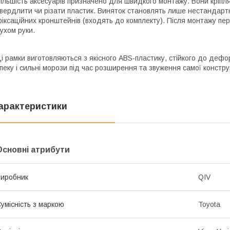
ільшість аксесуарів призначено для швидкого монтажу. Вони кріпл
вердлити чи різати пластик. Виняток становлять лише нестандартн
іксаційних кронштейнів (входять до комплекту). Після монтажу пе
ухом руки.
і рамки виготовляються з якісного ABS-пластику, стійкого до дефо
пеку і сильні морози під час розширення та звуження самої констру
арактеристики
Основні атрибути
иробник
QIV
умісність з маркою
Toyota