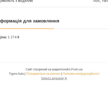
умісність з моделлю
Vios, Yari
нформація для замовлення
іна:
1 274 ₴
Сайт створений на маркетплейсі
Prom.ua
Tigers Auto |
Поскаржитися на контент
|
Політика конфіденційності
Select Language
▼