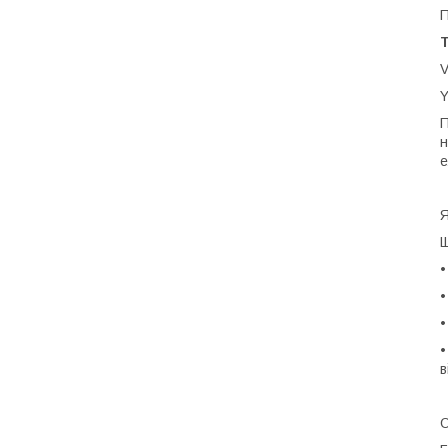
П
V
Y
П
н
е
Я
Щ
•
•
в
О