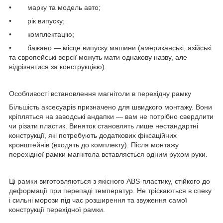
• марку та модель авто;
• рік випуску;
• комплектацію;
• бажано — місце випуску машини (американські, азійські
та європейські версії можуть мати однакову назву, але
відрізнятися за конструкцією).
Особливості встановлення магнітоли в перехідну рамку
Більшість аксесуарів призначено для швидкого монтажу. Вони
кріпляться на заводські андапки — вам не потрібно свердлити
чи різати пластик. Виняток становлять лише нестандартні
конструкції, які потребують додаткових фіксаційних
кронштейнів (входять до комплекту). Після монтажу
перехідної рамки магнітола вставляється одним рухом руки.
Ці рамки виготовляються з якісного ABS-пластику, стійкого до
деформації при перепаді температур. Не тріскаються в спеку
і сильні морози під час розширення та звуження самої
конструкції перехідної рамки.