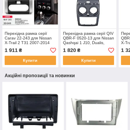
Перехідна рамка серії
Перехідна рамка серії QIV
Пере
Carav 22-243 для Nissan
QBR-F 0520-13 для Nissan
QBR-
X-Trail 2 T31 2007-2014
Qashqai 1 J10, Dualis,
X-Tr
(Dongfeng Fengdu MX6
Rogue 2007-2015 (F3) 9
дюй
1 911
1 820
1 3
₴
₴
2015+) 10 дюймів
дюймів
Купити
Купити
Акційні пропозиції та новинки