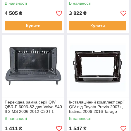
C70 II 2 2005-2013 (W1) 9
C70 II 2 2005-2013 (W2) 9
В наявності
В наявності
4 505
3 822
₴
₴
Купити
Купити
Перехідна рамка серії QIV
Інсталяційний комплект серії
QBR-F 6003-82 для Volvo S40
QIV під Toyota Previa 2007+,
II 2 MS 2006-2012 C30 I 1
Estima 2006-2016 Tarago
2006-2013 C70 II 2 2004-2010
2007-2016 (W1) 9 дюймів
В наявності
В наявності
9 дюймів
1 411
1 547
₴
₴