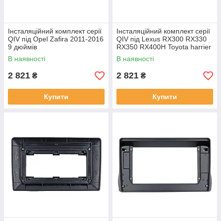
Інсталяційний комплект серії
Інсталяційний комплект серії
QIV під Opel Zafira 2011-2016
QIV під Lexus RX300 RX330
9 дюймів
RX350 RX400H Toyota harrier
2003-2009 (F2) 10 дюймів
В наявності
В наявності
2 821
2 821
₴
₴
Купити
Купити