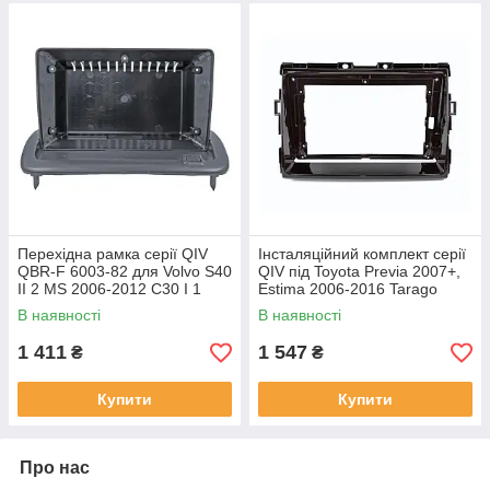
Перехідна рамка серії QIV
Інсталяційний комплект серії
QBR-F 6003-82 для Volvo S40
QIV під Toyota Previa 2007+,
II 2 MS 2006-2012 C30 I 1
Estima 2006-2016 Tarago
2006-2013 C70 II 2 2004-2010
2007-2016 (W1) 9 дюймів
В наявності
В наявності
9 дюймів
1 411
1 547
₴
₴
Купити
Купити
Про нас