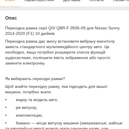
Опис
Перехідна рамка серії QIV QBR-F 0506-09 для Nissan Sunny
2014-2020 (F1) 10 дюймів
Перехідна рамка дає змогу встановити вибрану магнітолу
замість стандартного мультимедійного центру авто. Це
необхідно, якщо потрібно розширити список функцій
аудіосистеми, поліпшити якість зображення або просто
замінити електроніку.
Як вибирають перехідні рамки?
Щоб знайти перехідну рамку, яка підходить для вашої
машини, потрібно знати:
• марку та модель авто;
• рік випуску;
• комплектацію;
• бажано — місце випуску машини (американські, азійські
та європейські версії можуть мати однакову назву, але