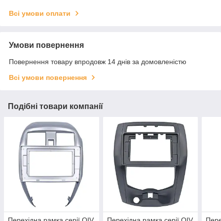
Всі умови оплати
Умови повернення
Повернення товару впродовж 14 днів за домовленістю
Всі умови повернення
Подібні товари компанії
Перехідна рамка серії QIV
Перехідна рамка серії QIV
Пере