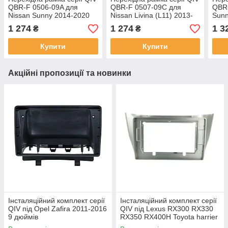
QBR-F 0506-09A для
QBR-F 0507-09C для
QBR-
Nissan Sunny 2014-2020
Nissan Livina (L11) 2013-
Sunn
(F2) 10 дюймів
2020 (F1) 10 дюймів
10 д
1 274
1 274
1 3
₴
₴
Купити
Купити
Акційні пропозиції та новинки
Інсталяційний комплект серії
Інсталяційний комплект серії
QIV під Opel Zafira 2011-2016
QIV під Lexus RX300 RX330
9 дюймів
RX350 RX400H Toyota harrier
2003-2009 (F2) 10 дюймів