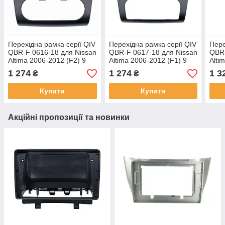
Перехідна рамка серії QIV
Перехідна рамка серії QIV
Пере
QBR-F 0616-18 для Nissan
QBR-F 0617-18 для Nissan
QBR-
Altima 2006-2012 (F2) 9
Altima 2006-2012 (F1) 9
Alti
дюймів
дюймів
2012
1 274
1 274
1 3
₴
₴
Купити
Купити
Акційні пропозиції та новинки