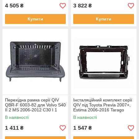
4 505
3 822
₴
₴
Купити
Купити
Перехідна рамка серії QIV
Інсталяційний комплект серії
QBR-F 6003-82 для Volvo S40
QIV під Toyota Previa 2007+,
II 2 MS 2006-2012 C30 I 1
Estima 2006-2016 Tarago
2006-2013 C70 II 2 2004-2010
2007-2016 (W1) 9 дюймів
В наявності
В наявності
9 дюймів
1 411
1 547
₴
₴