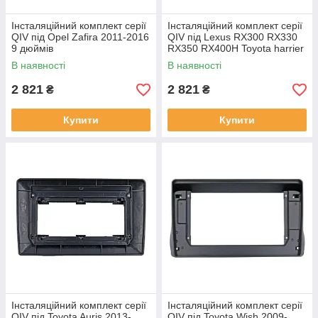
Інсталяційний комплект серії
Інсталяційний комплект серії
QIV під Opel Zafira 2011-2016
QIV під Lexus RX300 RX330
9 дюймів
RX350 RX400H Toyota harrier
2003-2009 (F2) 10 дюймів
В наявності
В наявності
2 821
2 821
₴
₴
Купити
Купити
Інсталяційний комплект серії
Інсталяційний комплект серії
QIV під Toyota Auris 2013-
QIV під Toyota Wish 2009-