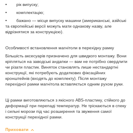
• рік випуску;
• комплектацію;
• бажано — місце випуску машини (американські, азійські
та європейські версії можуть мати однакову назву, але
відрізнятися за конструкцією).
Особливості встановлення магнітоли в перехідну рамку
Більшість аксесуарів призначено для швидкого монтажу. Вони
кріпляться на заводські андапки — вам не потрібно свердлити
чи різати пластик. Виняток становлять лише нестандартні
конструкції, які потребують додаткових фіксаційних
кронштейнів (входять до комплекту). Після монтажу
перехідної рамки магнітола вставляється одним рухом руки.
Ці рамки виготовляються з якісного ABS-пластику, стійкого до
деформації при перепаді температур. Не тріскаються в спеку
і сильні морози під час розширення та звуження самої
конструкції перехідної рамки.
Приховати