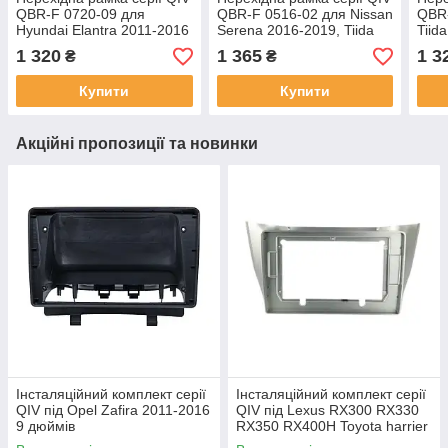
QBR-F 0720-09 для
QBR-F 0516-02 для Nissan
QBR-
Hyundai Elantra 2011-2016
Serena 2016-2019, Tiida
Tiid
9 дюймів
2016+ (F1) 10 дюймів
10 д
1 320
1 365
1 3
₴
₴
Купити
Купити
Акційні пропозиції та новинки
Інсталяційний комплект серії
Інсталяційний комплект серії
QIV під Opel Zafira 2011-2016
QIV під Lexus RX300 RX330
9 дюймів
RX350 RX400H Toyota harrier
2003-2009 (F2) 10 дюймів