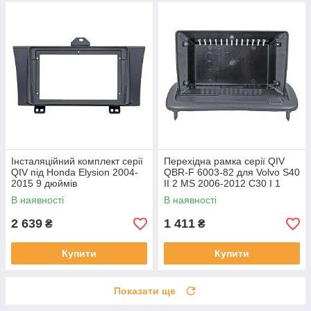
Інсталяційний комплект серії
Перехідна рамка серії QIV
QIV під Honda Elysion 2004-
QBR-F 6003-82 для Volvo S40
2015 9 дюймів
II 2 MS 2006-2012 C30 I 1
2006-2013 C70 II 2 2004-2010
В наявності
В наявності
9 дюймів
2 639
1 411
₴
₴
Купити
Купити
Показати ще