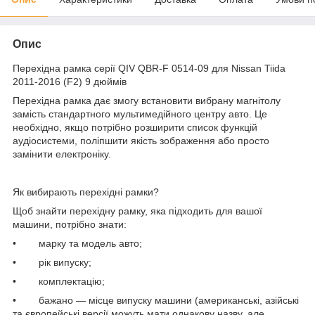
Опис
Перехідна рамка серії QIV QBR-F 0514-09 для Nissan Tiida
2011-2016 (F2) 9 дюймів
Перехідна рамка дає змогу встановити вибрану магнітолу
замість стандартного мультимедійного центру авто. Це
необхідно, якщо потрібно розширити список функцій
аудіосистеми, поліпшити якість зображення або просто
замінити електроніку.
Як вибирають перехідні рамки?
Щоб знайти перехідну рамку, яка підходить для вашої
машини, потрібно знати:
• марку та модель авто;
• рік випуску;
• комплектацію;
• бажано — місце випуску машини (американські, азійські
та європейські версії можуть мати однакову назву, але