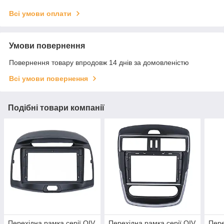
Всі умови оплати
Умови повернення
Повернення товару впродовж 14 днів за домовленістю
Всі умови повернення
Подібні товари компанії
Перехідна рамка серії QIV
Перехідна рамка серії QIV
Пере