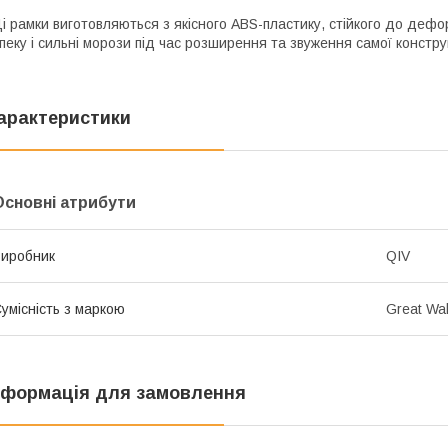
і рамки виготовляються з якісного ABS-пластику, стійкого до дефо
пеку і сильні морози під час розширення та звуження самої констру
арактеристики
Основні атрибути
иробник
QIV
умісність з маркою
Great Wal
нформація для замовлення