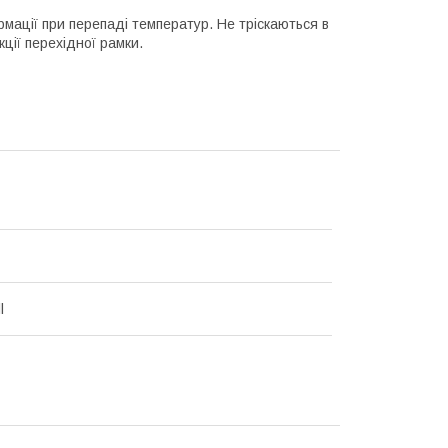
рмації при перепаді температур. Не тріскаються в
кції перехідної рамки.
l