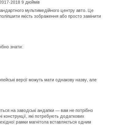
 2017-2018 9 дюймів
тандартного мультимедійного центру авто. Це
поліпшити якість зображення або просто замінити
ібно знати:
ейські версії можуть мати однакову назву, але
яться на заводські андапки — вам не потрібно
і конструкції, які потребують додаткових
рехідної рамки магнітола вставляється одним