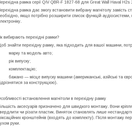
ерехідна рамка серії QIV QBR-F 1827-68 для Great Wall Haval H2s
ерехідна рамка дає змогу встановити вибрану магнітолу замість с
еобхідно, якщо потрібно розширити список функцій аудіосистеми, 
лектроніку.
к вибирають перехідні рамки?
об знайти перехідну рамку, яка підходить для вашої машини, потр
• марку та модель авто;
 рік випуску;
• комплектацію;
 бажано — місце випуску машини (американські, азійські та європ
ідрізнятися за конструкцією).
собливості встановлення магнітоли в перехідну рамку
ільшість аксесуарів призначено для швидкого монтажу. Вони кріпл
вердлити чи різати пластик. Виняток становлять лише нестандартн
іксаційних кронштейнів (входять до комплекту). Після монтажу пе
ухом руки.