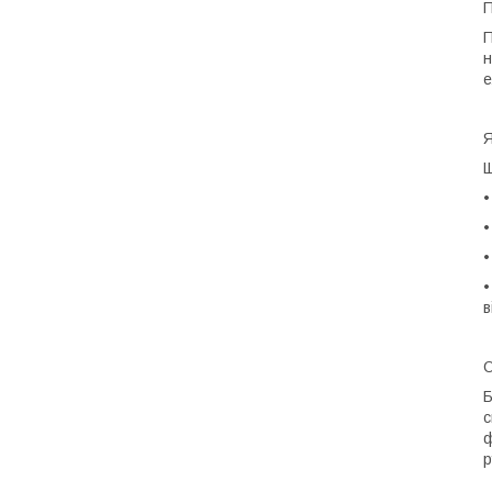
П
П
н
е
Я
Щ
•
•
в
О
Б
с
ф
р