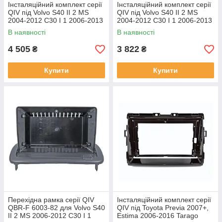
Інсталяційний комплект серії
Інсталяційний комплект серії
QIV під Volvo S40 II 2 MS
QIV під Volvo S40 II 2 MS
2004-2012 C30 I 1 2006-2013
2004-2012 C30 I 1 2006-2013
C70 II 2 2005-2013 (W1) 9
C70 II 2 2005-2013 (W2) 9
В наявності
В наявності
4 505
3 822
₴
₴
Купити
Купити
Перехідна рамка серії QIV
Інсталяційний комплект серії
QBR-F 6003-82 для Volvo S40
QIV під Toyota Previa 2007+,
II 2 MS 2006-2012 C30 I 1
Estima 2006-2016 Tarago