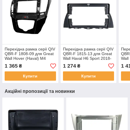
Перехідна рамка серії QIV
Перехідна рамка серії QIV
Пере
QBR-F 1808-09 для Great
QBR-F 1815-13 для Great
QBR-
Wall Hover (Haval) M4
Wall Haval H6 Sport 2018-
Wall
2014-2021 10 дюймів
2020 9 дюймів
дюй
1 365
1 274
1 4
₴
₴
Купити
Купити
Акційні пропозиції та новинки