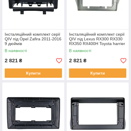
Інсталяційний комплект серії
Інсталяційний комплект серії
QIV під Opel Zafira 2011-2016
QIV під Lexus RX300 RX330
9 дюймів
RX350 RX400H Toyota harrier
2003-2009 (F2) 10 дюймів
В наявності
В наявності
2 821
2 821
₴
₴
Купити
Купити