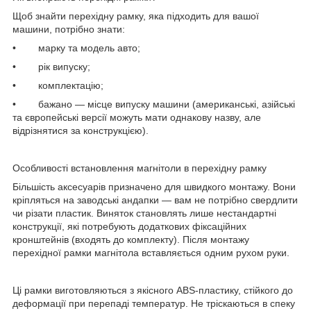
Щоб знайти перехідну рамку, яка підходить для вашої
машини, потрібно знати:
• марку та модель авто;
• рік випуску;
• комплектацію;
• бажано — місце випуску машини (американські, азійські
та європейські версії можуть мати однакову назву, але
відрізнятися за конструкцією).
Особливості встановлення магнітоли в перехідну рамку
Більшість аксесуарів призначено для швидкого монтажу. Вони
кріпляться на заводські андапки — вам не потрібно свердлити
чи різати пластик. Виняток становлять лише нестандартні
конструкції, які потребують додаткових фіксаційних
кронштейнів (входять до комплекту). Після монтажу
перехідної рамки магнітола вставляється одним рухом руки.
Ці рамки виготовляються з якісного ABS-пластику, стійкого до
деформації при перепаді температур. Не тріскаються в спеку