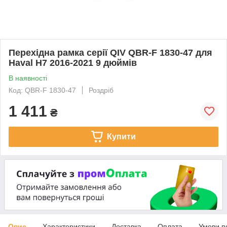
Перехідна рамка серії QIV QBR-F 1830-47 для
Haval H7 2016-2021 9 дюймів
В наявності
Код: QBR-F 1830-47
Роздріб
1 411
₴
Купити
Опис
Характеристики
Доставка
Оплата
Умови п