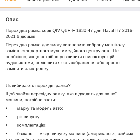
Опис
Перехідна рамка серії QIV QBR-F 1830-47 для Haval H7 2016-
2021 9 дюймів
Перехідна рамка дає змогу встановити вибрану магнітолу
замість стандартного мультимедійного центру авто. Це
необхідно, якщо потрібно розширити список функцій
аудіосистеми, поліпшити якість зображення або просто
замінити електроніку.
Як вибирають перехідні рамки?
Щоб знайти перехідну рамку, яка підходить для вашої
машини, потрібно знати:
• марку та модель авто;
• рік випуску;
• комплектацію;
• бажано — місце випуску машини (американські, азійські
та європейські версії можуть мати однакову назву, але