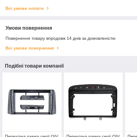
Всі умови оплати
Умови повернення
Повернення товару впродовж 14 днів за домовленістю
Всі умови повернення
Подібні товари компанії
Перехідна рамка серії QIV
Перехідна рамка серії QIV
Пере