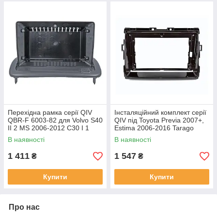
Перехідна рамка серії QIV
Інсталяційний комплект серії
QBR-F 6003-82 для Volvo S40
QIV під Toyota Previa 2007+,
II 2 MS 2006-2012 C30 I 1
Estima 2006-2016 Tarago
2006-2013 C70 II 2 2004-2010
2007-2016 (W1) 9 дюймів
В наявності
В наявності
9 дюймів
1 411
1 547
₴
₴
Купити
Купити
Про нас