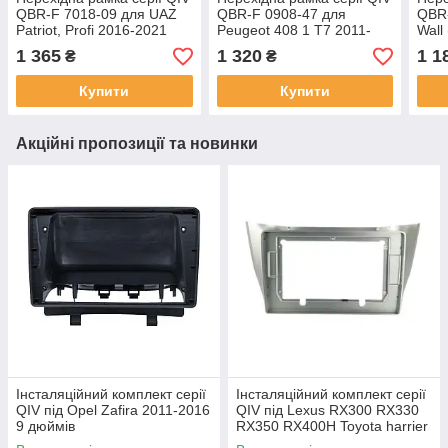
QBR-F 7018-09 для UAZ
QBR-F 0908-47 для
QBR-
Patriot, Profi 2016-2021
Peugeot 408 1 T7 2011-
Wall
(F1) 9 дюймів
2021, 308 2007-2013 (F2)
H5 2
1 365
1 320
1 1
₴
₴
9 дюймів
2013
Купити
Купити
Акційні пропозиції та новинки
Інсталяційний комплект серії
Інсталяційний комплект серії
QIV під Opel Zafira 2011-2016
QIV під Lexus RX300 RX330
9 дюймів
RX350 RX400H Toyota harrier
2003-2009 (F2) 10 дюймів