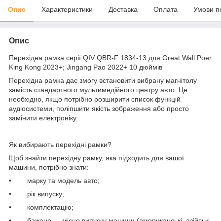
Опис
Характеристики
Доставка
Оплата
Умови п
Опис
Перехідна рамка серії QIV QBR-F 1834-13 для Great Wall Poer
King Kong 2023+; Jingang Pao 2022+ 10 дюймів
Перехідна рамка дає змогу встановити вибрану магнітолу
замість стандартного мультимедійного центру авто. Це
необхідно, якщо потрібно розширити список функцій
аудіосистеми, поліпшити якість зображення або просто
замінити електроніку.
Як вибирають перехідні рамки?
Щоб знайти перехідну рамку, яка підходить для вашої
машини, потрібно знати:
• марку та модель авто;
• рік випуску;
• комплектацію;
• бажано — місце випуску машини (американські, азійські