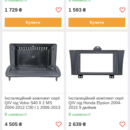
В наявності
В наявності
1 729
1 593
₴
₴
Купити
Купити
Інсталяційний комплект серії
Інсталяційний комплект серії
QIV під Volvo S40 II 2 MS
QIV під Honda Elysion 2004-
2004-2012 C30 I 1 2006-2013
2015 9 дюймів
C70 II 2 2005-2013 (W1) 9
В наявності
В наявності
4 505
2 639
₴
₴