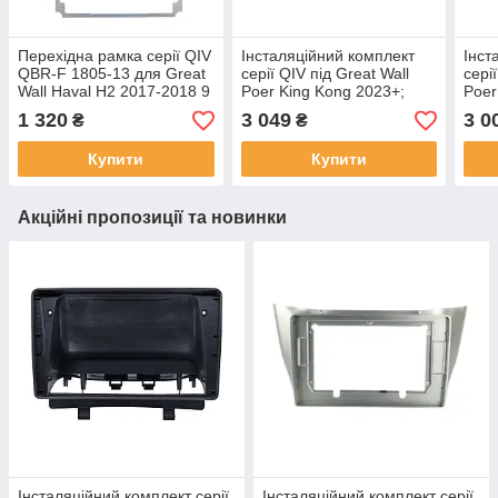
Перехідна рамка серії QIV
Інсталяційний комплект
Інст
QBR-F 1805-13 для Great
серії QIV під Great Wall
сері
Wall Haval H2 2017-2018 9
Poer King Kong 2023+;
Poer
дюймів
Jingang Pao 2022+ (W1)
Jing
1 320
3 049
3 0
₴
₴
10 дюймів
10 д
Купити
Купити
Акційні пропозиції та новинки
Інсталяційний комплект серії
Інсталяційний комплект серії