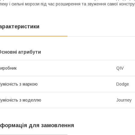
пеку і сильні морози під час розширення та звуження самої констру
арактеристики
Основні атрибути
иробник
QIV
умісність з маркою
Dodge
умісність з моделлю
Journey
нформація для замовлення