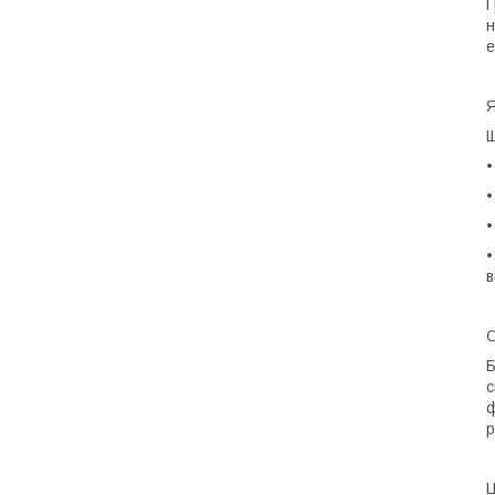
П
н
е
Я
Щ
•
•
в
О
Б
с
ф
р
Ц