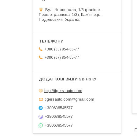
Вул. Чорновола, 1/3 (раніше -
Першотравнева, 1/3), Кам'янець-
Подільський, Україна
+380 (63) 854-55-77
+380 (67) 854-55-77
http://tigers-auto.com
tigersauto.com@gmail.com
+380638545577
+380638545577
+380638545577
П