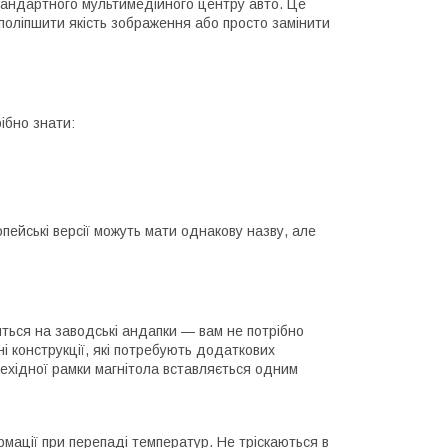
тандартного мультимедійного центру авто. Це
поліпшити якість зображення або просто замінити
ібно знати:
ейські версії можуть мати однакову назву, але
яться на заводські андапки — вам не потрібно
і конструкції, які потребують додаткових
рехідної рамки магнітола вставляється одним
рмації при перепаді температур. Не тріскаються в