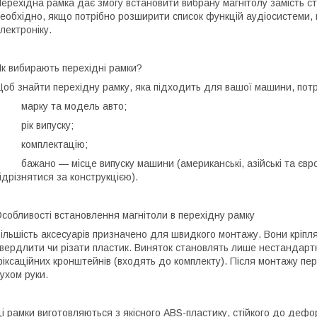
ерехідна рамка дає змогу встановити вибрану магнітолу замість с
еобхідно, якщо потрібно розширити список функцій аудіосистеми, 
лектроніку.
к вибирають перехідні рамки?
об знайти перехідну рамку, яка підходить для вашої машини, потр
• марку та модель авто;
 рік випуску;
• комплектацію;
 бажано — місце випуску машини (американські, азійські та європ
ідрізнятися за конструкцією).
собливості встановлення магнітоли в перехідну рамку
ільшість аксесуарів призначено для швидкого монтажу. Вони кріпл
вердлити чи різати пластик. Виняток становлять лише нестандартн
іксаційних кронштейнів (входять до комплекту). Після монтажу пе
ухом руки.
і рамки виготовляються з якісного ABS-пластику, стійкого до дефо