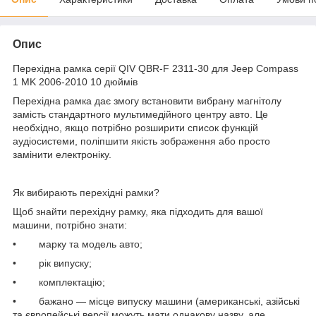
Опис
Перехідна рамка серії QIV QBR-F 2311-30 для Jeep Compass
1 MK 2006-2010 10 дюймів
Перехідна рамка дає змогу встановити вибрану магнітолу
замість стандартного мультимедійного центру авто. Це
необхідно, якщо потрібно розширити список функцій
аудіосистеми, поліпшити якість зображення або просто
замінити електроніку.
Як вибирають перехідні рамки?
Щоб знайти перехідну рамку, яка підходить для вашої
машини, потрібно знати:
• марку та модель авто;
• рік випуску;
• комплектацію;
• бажано — місце випуску машини (американські, азійські
та європейські версії можуть мати однакову назву, але