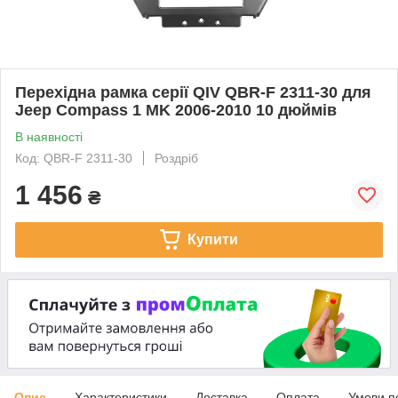
Перехідна рамка серії QIV QBR-F 2311-30 для
Jeep Compass 1 MK 2006-2010 10 дюймів
В наявності
Код: QBR-F 2311-30
Роздріб
1 456
₴
Купити
Опис
Характеристики
Доставка
Оплата
Умови п