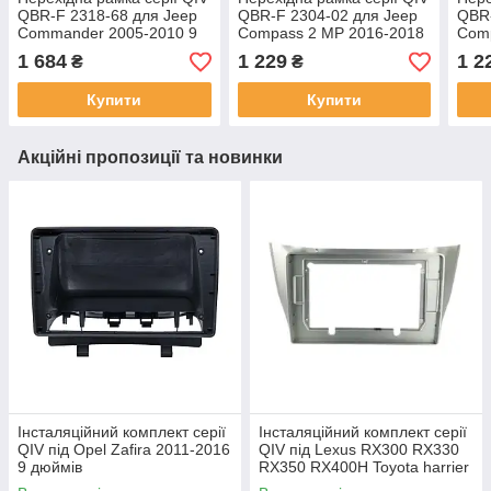
QBR-F 2318-68 для Jeep
QBR-F 2304-02 для Jeep
QBR-
Commander 2005-2010 9
Compass 2 MP 2016-2018
Comp
дюймів
10 дюймів
Patr
1 684
1 229
1 2
₴
₴
дюй
Купити
Купити
Акційні пропозиції та новинки
Інсталяційний комплект серії
Інсталяційний комплект серії
QIV під Opel Zafira 2011-2016
QIV під Lexus RX300 RX330
9 дюймів
RX350 RX400H Toyota harrier
2003-2009 (F2) 10 дюймів