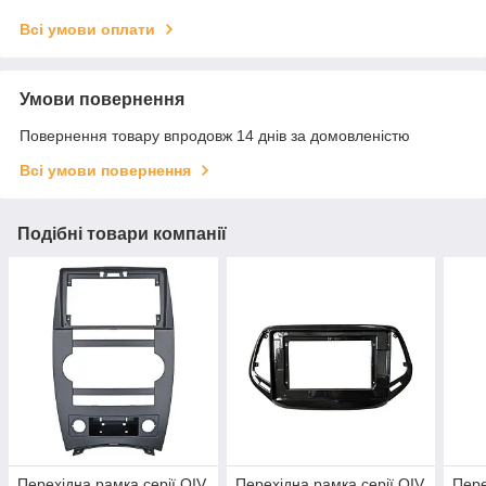
Всі умови оплати
Умови повернення
Повернення товару впродовж 14 днів за домовленістю
Всі умови повернення
Подібні товари компанії
Перехідна рамка серії QIV
Перехідна рамка серії QIV
Пере