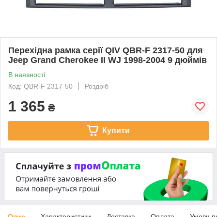
Перехідна рамка серії QIV QBR-F 2317-50 для
Jeep Grand Cherokee II WJ 1998-2004 9 дюймів
В наявності
Код: QBR-F 2317-50
Роздріб
1 365
₴
Купити
Опис
Характеристики
Доставка
Оплата
Умови п