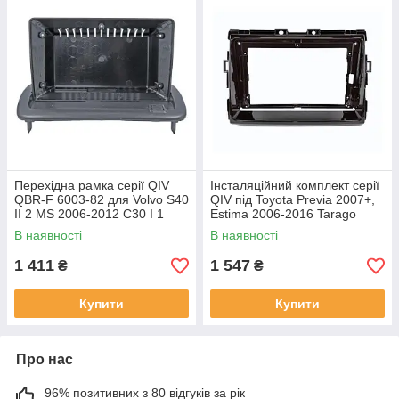
Перехідна рамка серії QIV
Інсталяційний комплект серії
QBR-F 6003-82 для Volvo S40
QIV під Toyota Previa 2007+,
II 2 MS 2006-2012 C30 I 1
Estima 2006-2016 Tarago
2006-2013 C70 II 2 2004-2010
2007-2016 (W1) 9 дюймів
В наявності
В наявності
9 дюймів
1 411
1 547
₴
₴
Купити
Купити
Про нас
96% позитивних з 80 відгуків за рік