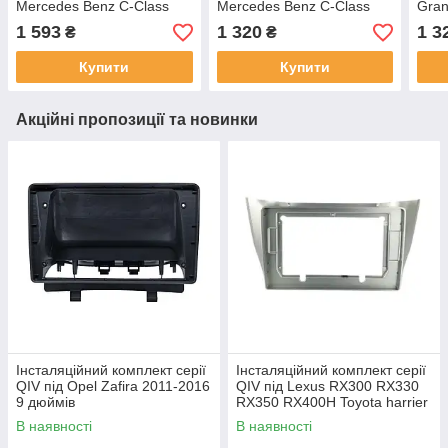
Mercedes Benz C-Class
Mercedes Benz C-Class
Gra
W203 2000-2004, G-Class
W203 2000-2004, G-Class
2010
1 593
1 320
1 3
₴
₴
(W463) 1998-2006 (F3) 9
(W463) 1998-2006 (F1) 9
дюймів
дюймів
Купити
Купити
Акційні пропозиції та новинки
Інсталяційний комплект серії
Інсталяційний комплект серії
QIV під Opel Zafira 2011-2016
QIV під Lexus RX300 RX330
9 дюймів
RX350 RX400H Toyota harrier
2003-2009 (F2) 10 дюймів
В наявності
В наявності