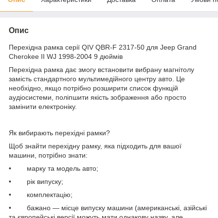
Опис
Перехідна рамка серії QIV QBR-F 2317-50 для Jeep Grand
Cherokee II WJ 1998-2004 9 дюймів
Перехідна рамка дає змогу встановити вибрану магнітолу
замість стандартного мультимедійного центру авто. Це
необхідно, якщо потрібно розширити список функцій
аудіосистеми, поліпшити якість зображення або просто
замінити електроніку.
Як вибирають перехідні рамки?
Щоб знайти перехідну рамку, яка підходить для вашої
машини, потрібно знати:
• марку та модель авто;
• рік випуску;
• комплектацію;
• бажано — місце випуску машини (американські, азійські
та європейські версії можуть мати однакову назву, але